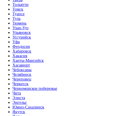
Тольятти
Томск
Туапсе
Тула
Тюмень
Улан-Удэ
Ульяновск
Уссурийск
Уфа
Феодосия
Хабаровск
Хакасия
Ханты-Мансийск
Хасавюрт
Чебоксары
Челябинск
Череповец
Черкесск
Черноморское побережье
Чита
Элиста
Энгельс
Южно-Сахалинск
Якутск