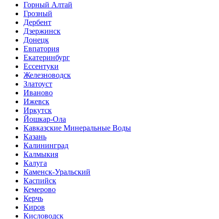
Горный Алтай
Грозный
Дербент
Дзержинск
Донецк
Евпатория
Екатеринбург
Ессентуки
Железноводск
Златоуст
Иваново
Ижевск
Иркутск
Йошкар-Ола
Кавказские Минеральные Воды
Казань
Калининград
Калмыкия
Калуга
Каменск-Уральский
Каспийск
Кемерово
Керчь
Киров
Кисловодск