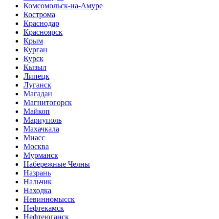
Комсомольск-на-Амуре
Кострома
Краснодар
Красноярск
Крым
Курган
Курск
Кызыл
Липецк
Луганск
Магадан
Магнитогорск
Майкоп
Мариуполь
Махачкала
Миасс
Москва
Мурманск
Набережные Челны
Назрань
Нальчик
Находка
Невинномысск
Нефтекамск
Нефтеюганск