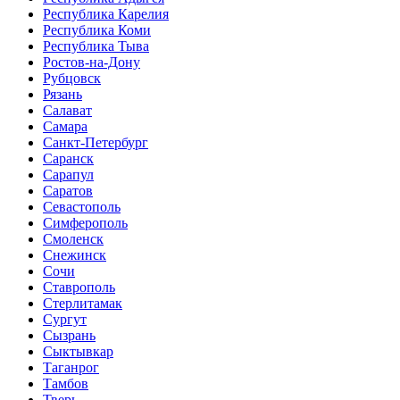
Республика Карелия
Республика Коми
Республика Тыва
Ростов-на-Дону
Рубцовск
Рязань
Салават
Самара
Санкт-Петербург
Саранск
Сарапул
Саратов
Севастополь
Симферополь
Смоленск
Снежинск
Сочи
Ставрополь
Стерлитамак
Сургут
Сызрань
Сыктывкар
Таганрог
Тамбов
Тверь