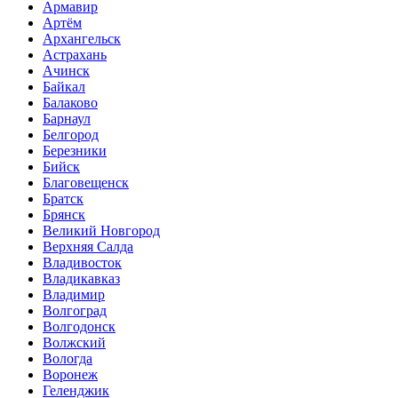
Армавир
Артём
Архангельск
Астрахань
Ачинск
Байкал
Балаково
Барнаул
Белгород
Березники
Бийск
Благовещенск
Братск
Брянск
Великий Новгород
Верхняя Салда
Владивосток
Владикавказ
Владимир
Волгоград
Волгодонск
Волжский
Вологда
Воронеж
Геленджик