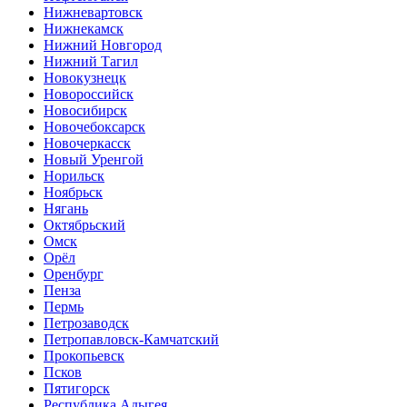
Нижневартовск
Нижнекамск
Нижний Новгород
Нижний Тагил
Новокузнецк
Новороссийск
Новосибирск
Новочебоксарск
Новочеркасск
Новый Уренгой
Норильск
Ноябрьск
Нягань
Октябрьский
Омск
Орёл
Оренбург
Пенза
Пермь
Петрозаводск
Петропавловск-Камчатский
Прокопьевск
Псков
Пятигорск
Республика Адыгея