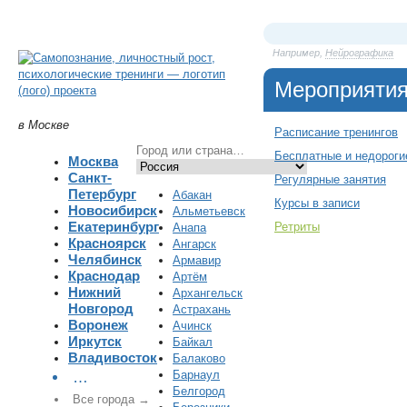
Например,
Нейрографика
Мероприяти
в Москве
Расписание тренингов
Бесплатные и недороги
Москва
Санкт-
Регулярные занятия
Петербург
Абакан
Курсы в записи
Новосибирск
Альметьевск
Екатеринбург
Ретриты
Анапа
Красноярск
Ангарск
Челябинск
Армавир
Краснодар
Артём
Нижний
Архангельск
Новгород
Астрахань
Воронеж
Ачинск
Иркутск
Байкал
Владивосток
Балаково
Барнаул
…
Белгород
Все города →