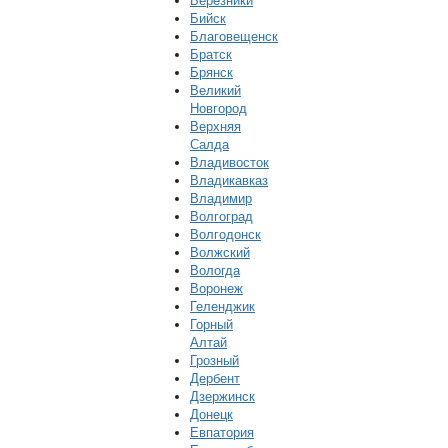
Березники
Бийск
Благовещенск
Братск
Брянск
Великий
Новгород
Верхняя
Салда
Владивосток
Владикавказ
Владимир
Волгоград
Волгодонск
Волжский
Вологда
Воронеж
Геленджик
Горный
Алтай
Грозный
Дербент
Дзержинск
Донецк
Евпатория