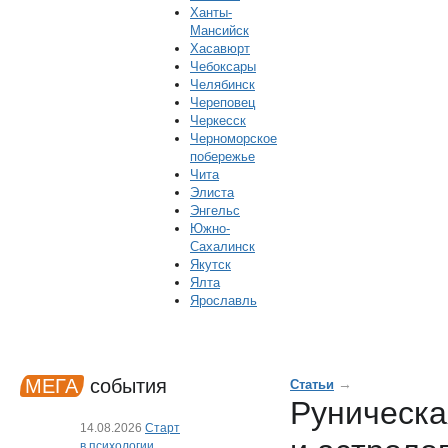
Ханты-
Мансийск
Хасавюрт
Чебоксары
Челябинск
Череповец
Черкесск
Черноморское
побережье
Чита
Элиста
Энгельс
Южно-
Сахалинск
Якутск
Ялта
Ярославль
МЕГА
события
→
Статьи
Руническа
14.08.2026
Старт
в психологии