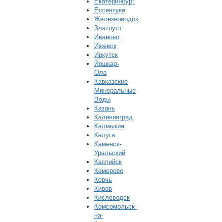
Екатеринбург
Ессентуки
Железноводск
Златоуст
Иваново
Ижевск
Иркутск
Йошкар-
Ола
Кавказские
Минеральные
Воды
Казань
Калининград
Калмыкия
Калуга
Каменск-
Уральский
Каспийск
Кемерово
Керчь
Киров
Кисловодск
Комсомольск-
на-