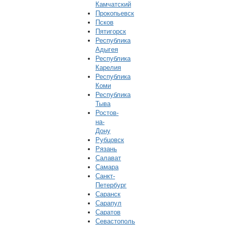
Камчатский
Прокопьевск
Псков
Пятигорск
Республика
Адыгея
Республика
Карелия
Республика
Коми
Республика
Тыва
Ростов-
на-
Дону
Рубцовск
Рязань
Салават
Самара
Санкт-
Петербург
Саранск
Сарапул
Саратов
Севастополь