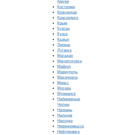
Амуре
Кострома
Краснодар
Красноярск
Крым
Курган
Курск
Кызыл
Липецк
Луганск
Магадан
Магнитогорск
Майкоп
Мариуполь
Махачкала
Миасс
Москва
Мурманск
Набережные
Челны
Назрань
Нальчик
Находка
Невинномысск
Нефтекамск