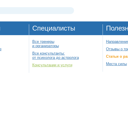
я
Специалисты
Полез
Все тренеры
Направления
и организаторы
е
Отзывы о тр
Все консультанты:
Статьи о ра
от психолога до астролога
Места силы
Консультации и услуги