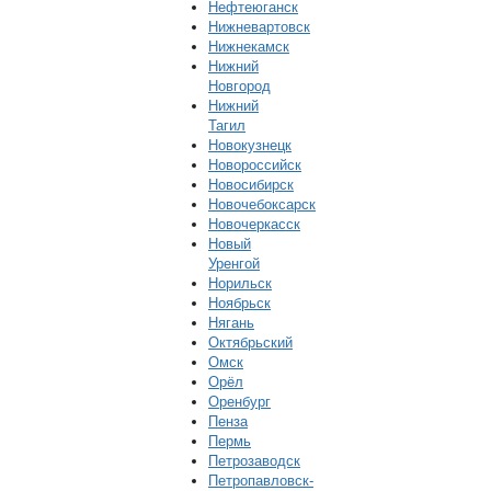
Нефтеюганск
Нижневартовск
Нижнекамск
Нижний
Новгород
Нижний
Тагил
Новокузнецк
Новороссийск
Новосибирск
Новочебоксарск
Новочеркасск
Новый
Уренгой
Норильск
Ноябрьск
Нягань
Октябрьский
Омск
Орёл
Оренбург
Пенза
Пермь
Петрозаводск
Петропавловск-