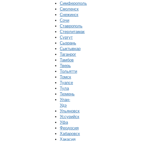
Симферополь
Смоленск
Снежинск
Сочи
Ставрополь
Стерлитамак
Сургут
Сызрань
Сыктывкар
Таганрог
Тамбов
Тверь
Тольятти
Томск
Туапсе
Тула
Тюмень
Улан-
Удэ
Ульяновск
Уссурийск
Уфа
Феодосия
Хабаровск
Хакасия