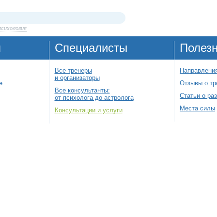
психология
я
Специалисты
Полез
Все тренеры
Направления
и организаторы
е
Отзывы о тр
Все консультанты:
Статьи о ра
от психолога до астролога
Места силы
Консультации и услуги