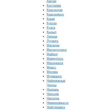
Амуре
Кострома
Краснодар
Красноярск
Крым
Курган
Курск
Кызыл
Липецк
Луганск
Магадан
Магнитогорск
Майкоп
Мариуполь
Махачкала
Миасс
Москва
Мурманск
Набережные
Челны
Назрань
Нальчик
Находка
Невинномысск
Нефтекамск