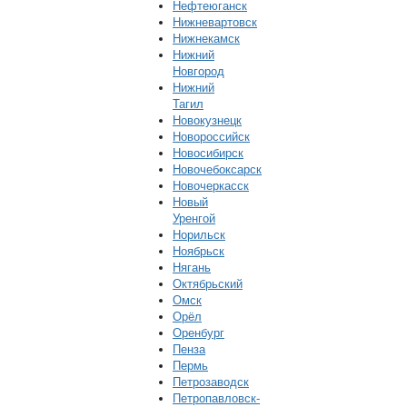
Нефтеюганск
Нижневартовск
Нижнекамск
Нижний
Новгород
Нижний
Тагил
Новокузнецк
Новороссийск
Новосибирск
Новочебоксарск
Новочеркасск
Новый
Уренгой
Норильск
Ноябрьск
Нягань
Октябрьский
Омск
Орёл
Оренбург
Пенза
Пермь
Петрозаводск
Петропавловск-