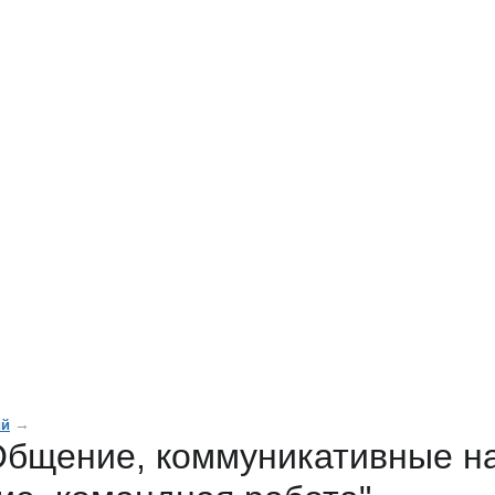
→
ий
Общение, коммуникативные н