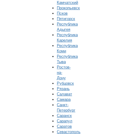
Камчатский
Прокопьевск
Псков
Пятигорск
Республика
Адыгея
Республика
Карелия
Республика
Коми
Республика
Тыва
Ростов-
на-
Дону
Рубцовск
Рязань
Салават
Самара
Санкт-
Петербург
Саранск
Сарапул
Саратов
Севастополь