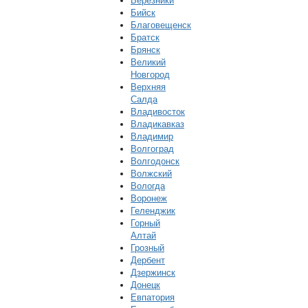
Березники
Бийск
Благовещенск
Братск
Брянск
Великий
Новгород
Верхняя
Салда
Владивосток
Владикавказ
Владимир
Волгоград
Волгодонск
Волжский
Вологда
Воронеж
Геленджик
Горный
Алтай
Грозный
Дербент
Дзержинск
Донецк
Евпатория