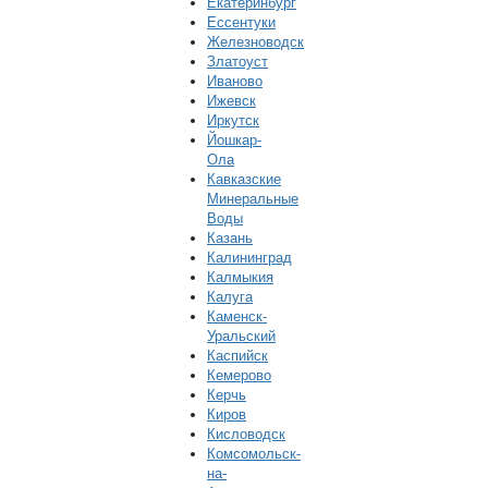
Екатеринбург
Ессентуки
Железноводск
Златоуст
Иваново
Ижевск
Иркутск
Йошкар-
Ола
Кавказские
Минеральные
Воды
Казань
Калининград
Калмыкия
Калуга
Каменск-
Уральский
Каспийск
Кемерово
Керчь
Киров
Кисловодск
Комсомольск-
на-