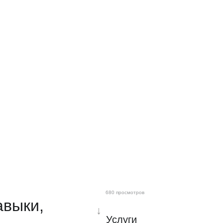
680 просмотров
авыки,
↓
Услуги