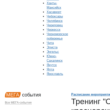
Ханты-
Мансийск
Хасавюрт
Чебоксары
Челябинск
Череповец
Черкесск
Черноморское
побережье
Чита
Элиста
Энгельс
Южно-
Сахалинск
Якутск
Ялта
Ярославль
МЕГА
события
Расписание мероприят
Тренинг "
Все МЕГА-события