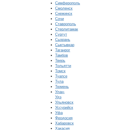
Симферополь
Смоленск
Снежинск
Сочи
Ставрополь
Стерлитамак
Сургут
Сызрань
Сыктывкар
Таганрог
Тамбов
Тверь
Тольятти
Томск
Туапсе
Тула
Тюмень
Улан-
Удэ
Ульяновск
Уссурийск
Уфа
Феодосия
Хабаровск
Хакасия