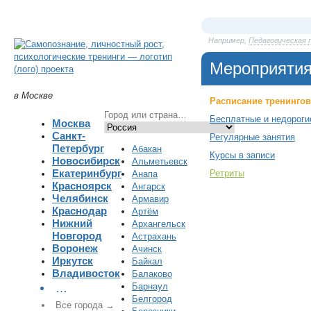
Например,
Педагогическая 
Мероприяти
в Москве
Расписание тренингов
Бесплатные и недороги
Москва
Санкт-
Регулярные занятия
Петербург
Абакан
Курсы в записи
Новосибирск
Альметьевск
Екатеринбург
Ретриты
Анапа
Красноярск
Ангарск
Челябинск
Армавир
Краснодар
Артём
Нижний
Архангельск
Новгород
Астрахань
Воронеж
Ачинск
Иркутск
Байкал
Владивосток
Балаково
Барнаул
…
Белгород
Все города →