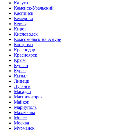
Калуга
Каменск-Уральский
Каспийск
Кемерово
Керчь
Киров
Кисловодск
Комсомольск-на-Амуре
Кострома
Краснодар
Красноярск
Крым
Курган
Курск
Кызыл
Липецк
Луганск
Магадан
Магнитогорск
Майкоп
Мариуполь
Махачкала
Миасс
Москва
Мурманск