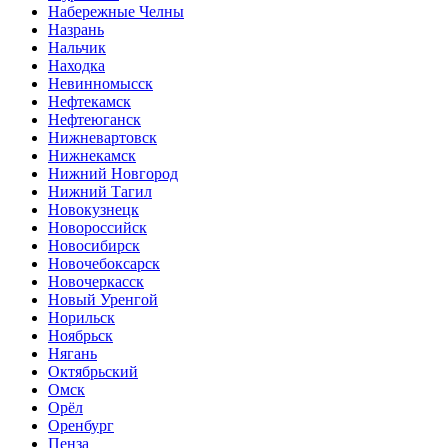
Набережные Челны
Назрань
Нальчик
Находка
Невинномысск
Нефтекамск
Нефтеюганск
Нижневартовск
Нижнекамск
Нижний Новгород
Нижний Тагил
Новокузнецк
Новороссийск
Новосибирск
Новочебоксарск
Новочеркасск
Новый Уренгой
Норильск
Ноябрьск
Нягань
Октябрьский
Омск
Орёл
Оренбург
Пенза