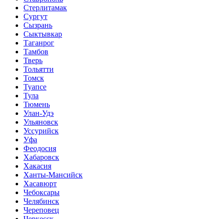
Стерлитамак
Сургут
Сызрань
Сыктывкар
Таганрог
Тамбов
Тверь
Тольятти
Томск
Туапсе
Тула
Тюмень
Улан-Удэ
Ульяновск
Уссурийск
Уфа
Феодосия
Хабаровск
Хакасия
Ханты-Мансийск
Хасавюрт
Чебоксары
Челябинск
Череповец
Черкесск