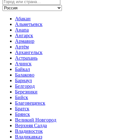
Абакан
Альметьевск
Анапа
Ангарск
Армавир
Артём
Архангельск
Астрахань
Ачинск
Байкал
Балаково
Барнаул
Белгород
Березники
Бийск
Благовещенск
Братск
Брянск
Великий Новгород
Верхняя Салда
Владивосток
Владикавказ