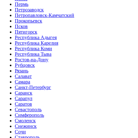
Пермь
Петрозаводск
Петропавловск-Камчатский
Прокопьевск
Псков
Пятигорск
Республика Адыгея
Республика Карелия
Республика Коми
Республика Тыва
Ростов-на-Дону
Рубцовск
Рязань
Салават
Самара
Санкт-Петербург
Саранск
Сарапул
Саратов
Севастополь
Симферополь
Смоленск
Снежинск
Сочи
Ставрополь