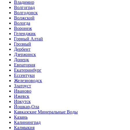
Владимир
Волгоград
Волгодонск
Волжский
Вологда
Воронеж
Геленджик
Горный Алтай
Грозный
Дербент
Дзержинск
Донецк
Евпатория
Екатеринбург
Ессентуки
Железноводск
Златоуст
Иваново
Ижевск
Иркутск
Йошкар-Ола
Кавказские Минеральные Воды
Казань
Калининград
Калмыкия