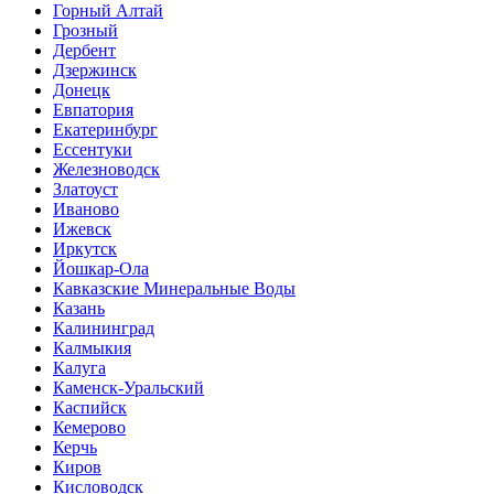
Горный Алтай
Грозный
Дербент
Дзержинск
Донецк
Евпатория
Екатеринбург
Ессентуки
Железноводск
Златоуст
Иваново
Ижевск
Иркутск
Йошкар-Ола
Кавказские Минеральные Воды
Казань
Калининград
Калмыкия
Калуга
Каменск-Уральский
Каспийск
Кемерово
Керчь
Киров
Кисловодск