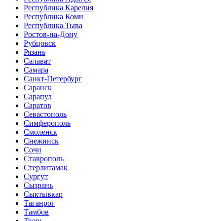
Республика Карелия
Республика Коми
Республика Тыва
Ростов-на-Дону
Рубцовск
Рязань
Салават
Самара
Санкт-Петербург
Саранск
Сарапул
Саратов
Севастополь
Симферополь
Смоленск
Снежинск
Сочи
Ставрополь
Стерлитамак
Сургут
Сызрань
Сыктывкар
Таганрог
Тамбов
Тверь