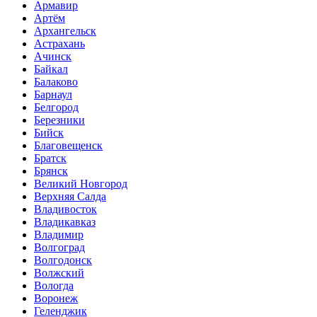
Армавир
Артём
Архангельск
Астрахань
Ачинск
Байкал
Балаково
Барнаул
Белгород
Березники
Бийск
Благовещенск
Братск
Брянск
Великий Новгород
Верхняя Салда
Владивосток
Владикавказ
Владимир
Волгоград
Волгодонск
Волжский
Вологда
Воронеж
Геленджик