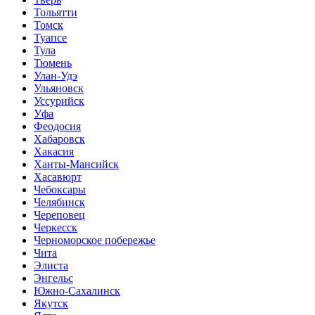
Тольятти
Томск
Туапсе
Тула
Тюмень
Улан-Удэ
Ульяновск
Уссурийск
Уфа
Феодосия
Хабаровск
Хакасия
Ханты-Мансийск
Хасавюрт
Чебоксары
Челябинск
Череповец
Черкесск
Черноморское побережье
Чита
Элиста
Энгельс
Южно-Сахалинск
Якутск