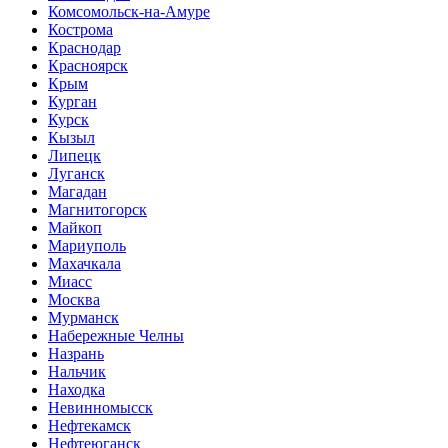
Комсомольск-на-Амуре
Кострома
Краснодар
Красноярск
Крым
Курган
Курск
Кызыл
Липецк
Луганск
Магадан
Магнитогорск
Майкоп
Мариуполь
Махачкала
Миасс
Москва
Мурманск
Набережные Челны
Назрань
Нальчик
Находка
Невинномысск
Нефтекамск
Нефтеюганск