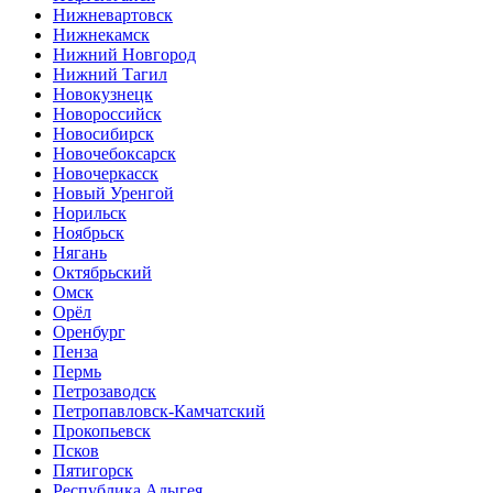
Нижневартовск
Нижнекамск
Нижний Новгород
Нижний Тагил
Новокузнецк
Новороссийск
Новосибирск
Новочебоксарск
Новочеркасск
Новый Уренгой
Норильск
Ноябрьск
Нягань
Октябрьский
Омск
Орёл
Оренбург
Пенза
Пермь
Петрозаводск
Петропавловск-Камчатский
Прокопьевск
Псков
Пятигорск
Республика Адыгея