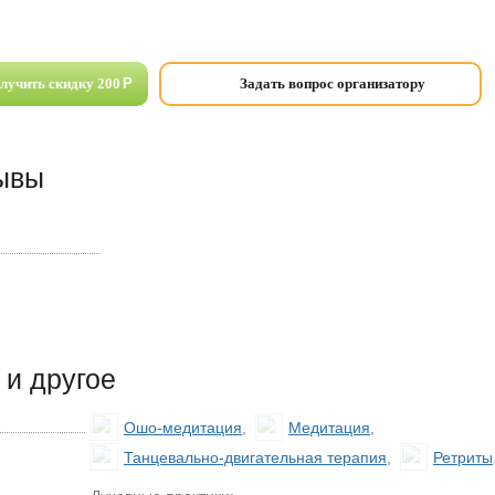
олучить скидку 200
Р
Задать вопрос организатору
зывы
и другое
Ошо-медитация
,
Медитация
,
Танцевально-двигательная терапия
,
Ретриты