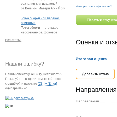
сознания для искателей
Некорректная информация?
от Великой Матери Агни Йоги
Е.И. Рерих!
…
Точка сборки или перенос
Подать заявку и п
внимания
Точка сборки — это ваше
неосознанное, фоновое
внимание, направленное
Все статьи
Оценки и от
на определённый
…
Итоговая оценка
Нашли ошибку?
Добавить отзыв
Нашли опечатку, ошибку, неточность?
Пожалуйста, выделите мышкой текст
с ошибкой и нажмите
[Ctrl] + [Enter]
Направления 
одновременно.
Направления