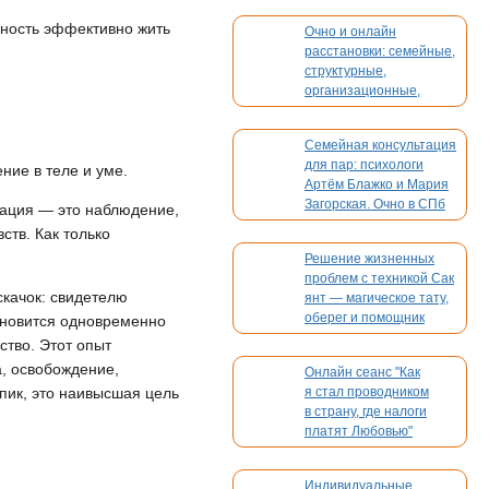
жность эффективно жить
Очно и онлайн
расстановки: семейные,
структурные,
организационные,
духовные, кармические
Семейная консультация
для пар: психологи
ние в теле и уме.
Артём Блажко и Мария
Загорская. Очно в СПб
тация — это наблюдение,
и онлайн
ств. Как только
Решение жизненных
проблем с техникой Сак
скачок: свидетелю
янт — магическое тату,
оберег и помощник
тановится одновременно
ство. Этот опыт
, освобождение,
Онлайн сеанс "Как
 пик, это наивысшая цель
я стал проводником
в страну, где налоги
платят Любовью"
Индивидуальные