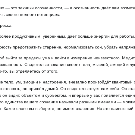
о — это техники осознанности, — а осознанность даёт вам возмо
ичь своего полного потенциала.
ресса.
более продуктивным, уверенным, даёт больше энергии для работы.
ость предотвратить старение, нормализовать сон, убрать напряже
об выйти за пределы ума и войти в измерение неизвестного. Меди
ознанность. Свидетельствование своего тела, мыслей, эмоций и чув
-то, вы отделяетесь от этого.
ше тело, ум, эмоции и настроения, внезапно произойдёт квантовый 
льствовать, он пришёл домой. Он свидетельствует сам себя. Он с
то он видит, объектом и субъектом, и впервые у вас появляется един
го единства вашего сознания называли разными именами — мокша
. Какое слово вы выберете, не имеет значения. Но это наивысший
.