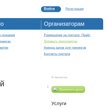
Войти
Регистрация
но
Организаторам
 познания
Размещение на портале. Прайс
енингах
Добавить мероприятие
звитии
Аренда залов для тренингов
Контакты портала
33 просмотра
й
↓
Пригласить друга
Услуги