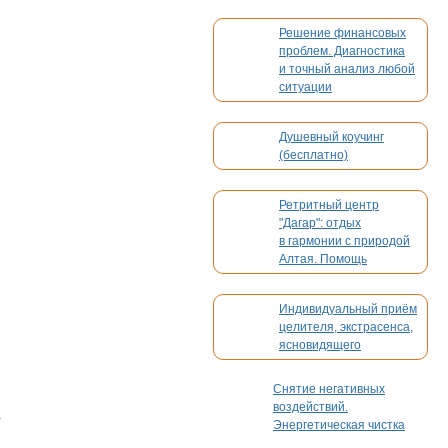
Решение финансовых
проблем. Диагностика
и точный анализ любой
ситуации
Душевный коучинг
(бесплатно)
Ретритный центр
"Дагар": отдых
в гармонии с природой
Алтая. Помощь
в организации вашего
мероприятия
Индивидуальный приём
целителя, экстрасенса,
ясновидящего
Снятие негативных
воздействий.
.
Энергетическая чистка