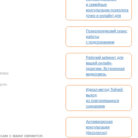
и семейные
консультации психолога
(очно и онлайн) для
взрослых и детей
Психологический сеанс
работы
с подсознанием
Рабочий кабинет для
вашей онлайн-
практики. Встроенная
Шивка
видеосвязь,
бронирование,
хан.
платежи. Без
Идеал-метод Тойчей:
конкуренции
выход
из повторяющихся
сценариев
Антикризисная
консультация
(бесплатно)
 сам с вами свяжется.