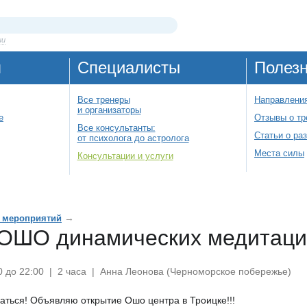
ии
я
Специалисты
Полез
Все тренеры
Направления
и организаторы
е
Отзывы о тр
Все консультанты:
Статьи о ра
от психолога до астролога
Места силы
Консультации и услуги
→
 мероприятий
ОШО динамических медитаци
:00 до 22:00 | 2 часа | Анна Леонова (Черноморское побережье)
аться! Объявляю открытие Ошо центра в Троицке!!!