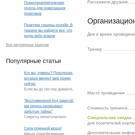
Расскажите друзьям
(очно или дистанционно)
Психотерапевтическая
(Краснодар)
группа для помогающих
практиков
Организацио
Практика тишины онлайн. В
тишине вы найдёте все, что
Дни и время проведени
когда-либо искали
Все регулярные занятия
Тренер
Популярные статьи
Кто вы, зумеры? Поколение,
которое меняет мир прямо
сейчас
Если вы до сих пор думаете,
Место проведения
что зумеры — это просто
"подростки, которые
"Воспоминания под завесой:
постоянно
…
как гипноз раскрывает
Стоимость тренинга
забытые тайны"
Секреты гипнотического
Специальная скидка
пробуждения памяти
для посетителей порта
Нередко под гипнозом люди
Сила огненной мощи!
Дополнительная инфо
извлекают из глубин
…
Школа трансформации