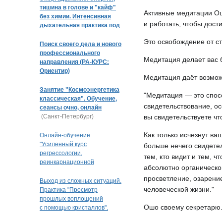
тишина в голове и "кайф"
Активные медитации Ош
без химии. Интенсивная
и работать, чтобы дост
дыхательная практика под
музыку
Это освобождение от ст
Поиск своего дела и нового
профессионального
Медитация делает вас 
направления (РА-КУРС:
Ориентир)
Медитация даёт возможн
Занятие "Космоэнергетика
"Медитация — это спос
классическая". Обучение,
свидетельствование, ос
сеансы очно, онлайн
(Санкт-Петербург)
вы свидетельствуете что
Как только исчезнут ва
Онлайн-обучение
"Усиленный курс
больше нечего свидете
регрессологии,
тем, кто видит и тем, ч
реинкарнационной
абсолютно органическо
и квантовой терапии"
просветление, озарение
Выход из сложных ситуаций.
человеческой жизни."
Практика "Просмотр
прошлых воплощений
Ошо своему секретарю
с помощью кристаллов".
Кристальная раскладка