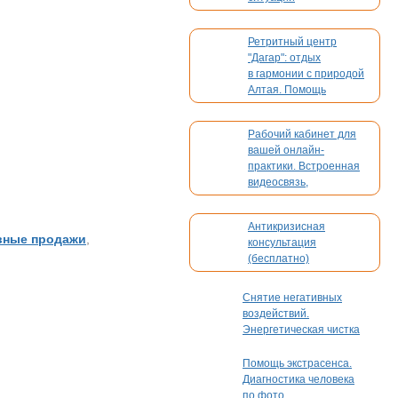
Ретритный центр
"Дагар": отдых
в гармонии с природой
Алтая. Помощь
в организации вашего
мероприятия
Рабочий кабинет для
вашей онлайн-
практики. Встроенная
видеосвязь,
бронирование,
платежи. Без
Антикризисная
конкуренции
ные продажи
,
консультация
(бесплатно)
Снятие негативных
воздействий.
Энергетическая чистка
Помощь экстрасенса.
Диагностика человека
по фото