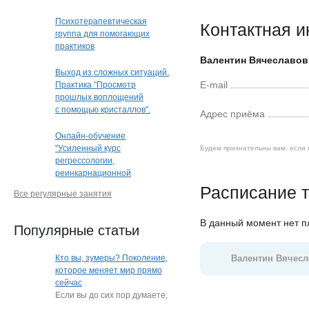
Психотерапевтическая
Контактная 
группа для помогающих
практиков
Валентин Вячеславов
Выход из сложных ситуаций.
E-mail
Практика "Просмотр
прошлых воплощений
с помощью кристаллов".
Адрес приёма
Кристальная раскладка
(очно или дистанционно)
Онлайн-обучение
(Краснодар)
"Усиленный курс
Будем признательны вам, если 
регрессологии,
реинкарнационной
и квантовой терапии"
Расписание т
Все регулярные занятия
В данный момент нет 
Популярные статьи
Кто вы, зумеры? Поколение,
Валентин Вячесл
которое меняет мир прямо
сейчас
Если вы до сих пор думаете,
что зумеры — это просто