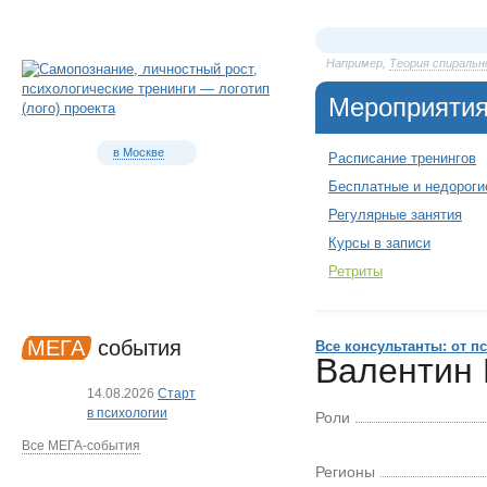
Например,
Теория спиральн
Мероприяти
в Москве
Расписание тренингов
Бесплатные и недороги
Регулярные занятия
Курсы в записи
Ретриты
МЕГА
события
Все консультанты: от п
Валентин 
14.08.2026
Старт
в психологии
Роли
Все МЕГА-события
Регионы