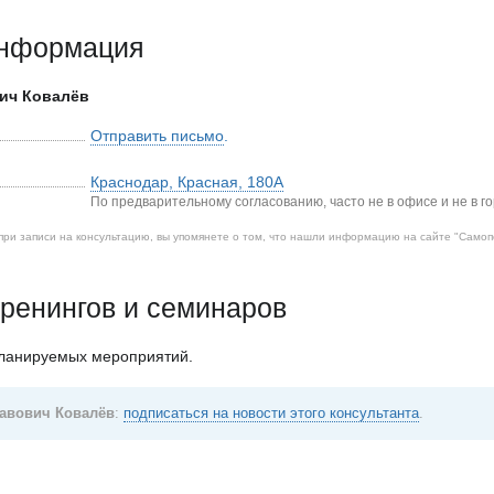
информация
ич Ковалёв
Отправить письмо
.
Краснодар
,
Красная, 180А
По предварительному согласованию, часто не в офисе и не в го
при записи на консультацию, вы упомянете о том, что нашли информацию на сайте "
Самоп
ренингов и семинаров
планируемых мероприятий.
авович Ковалёв
:
подписаться на новости этого консультанта
.