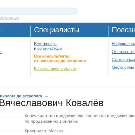
ой динамики
я
Специалисты
Полез
Все тренеры
Направления
и организаторы
е
Отзывы о тр
Все консультанты:
Статьи о ра
от психолога до астролога
Места силы
Консультации и услуги
→
сихолога до астролога
Вячеславович Ковалёв
Консультант по продвижению, тренер по продвижению 
по продвижению в онлайн.
Краснодар, Москва.