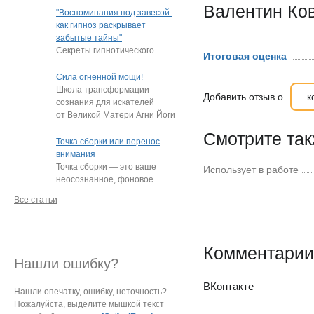
Валентин Ко
"подростки, которые
"Воспоминания под завесой:
постоянно
…
как гипноз раскрывает
забытые тайны"
Секреты гипнотического
Итоговая оценка
пробуждения памяти
Нередко под гипнозом люди
Сила огненной мощи!
извлекают из глубин
…
Школа трансформации
Добавить отзыв о
к
сознания для искателей
от Великой Матери Агни Йоги
Е.И. Рерих!
…
Смотрите та
Точка сборки или перенос
внимания
Точка сборки — это ваше
Использует в работе
неосознанное, фоновое
внимание, направленное
Все статьи
на определённый
…
Комментарии
Нашли ошибку?
ВКонтакте
Нашли опечатку, ошибку, неточность?
Пожалуйста, выделите мышкой текст