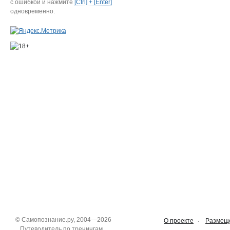
с ошибкой и нажмите
[Ctrl] + [Enter]
одновременно.
©
Самопознание.ру
, 2004—2026
О проекте
Размеще
Путеводитель по тренингам