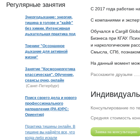
Регулярные занятия
С 2017 года работаю н
Энергодыхание: энергия,
С компаниями и экспер
тишина в голове и "кайф"
без химии. Интенсивная
Обучался в Cargill Glo
дыхательная практика под
Бизнеса при КГАУ. Пси
музыку
и наркологическим ра
Тренинг "Осознанное
дыхание для активной
Смысла, СПб, познаком
жизни"
На данный момент може
Занятие "Космоэнергетика
Расскажите друзьям
классическая". Обучение,
сеансы очно, онлайн
(Санкт-Петербург)
Индивидуаль
Поиск своего дела и нового
профессионального
Консультирование по т
направления (РА-КУРС:
Ориентир)
Средняя стоимость конс
Практика тишины онлайн. В
Заявка на консультацию
тишине вы найдёте все, что
когда-либо искали