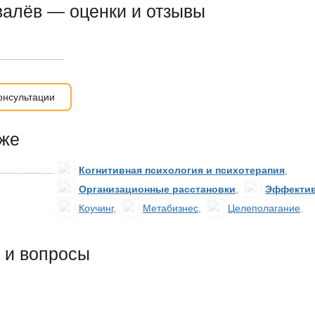
валёв — оценки и отзывы
онсультации
кже
Когнитивная психология и психотерапия
,
Организационные расстановки
,
Эффектив
Коучинг
,
Метабизнес
,
Целеполагание
.
 и вопросы