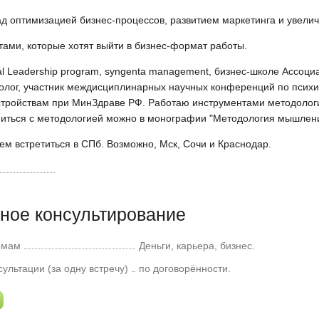
ад оптимизацией бизнес-процессов, развитием маркетинга и увели
тами, которые хотят выйти в бизнес-формат работы.
bal Leadership program, syngenta management, бизнес-школе Ассоц
холог, участник междисциплинарных научных конференций по псих
сстройствам при МинЗдраве РФ. Работаю инструментами методоло
иться с методологией можно в монографии "Методология мышления
м встретиться в СПб. Возможно, Мск, Сочи и Краснодар.
ное консультирование
емам
Деньги, карьера, бизнес.
ультации (за одну встречу)
по договорённости.