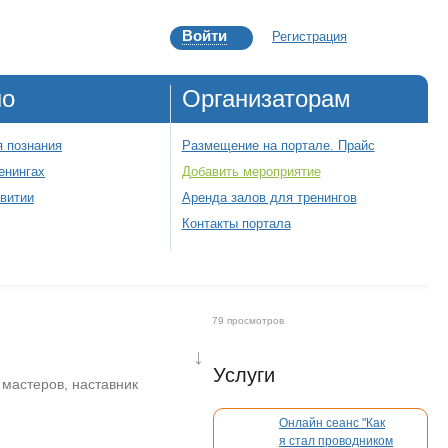
Войти
Регистрация
но
Организаторам
 познания
Размещение на портале. Прайс
енингах
Добавить мероприятие
звитии
Аренда залов для тренингов
Контакты портала
79 просмотров
↓
Услуги
мастеров, наставник
Онлайн сеанс "Как
я стал проводником