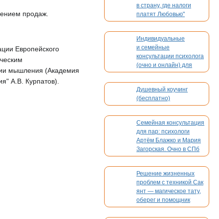
в страну, где налоги
чением продаж.
платят Любовью"
Индивидуальные
и семейные
иации Европейского
консультации психолога
ическим
(очно и онлайн) для
гии мышления (Академия
взрослых и детей
" А.В. Курпатов).
Душевный коучинг
(бесплатно)
Семейная консультация
для пар: психологи
Артём Блажко и Мария
Загорская. Очно в СПб
и онлайн
Решение жизненных
проблем с техникой Сак
янт — магическое тату,
оберег и помощник