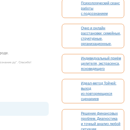
Психологический сеанс
работы
с подсознанием
Очно и онлайн
расстановки: семейные,
структурные,
организационные,
духовные, кармические
роде.
Индивидуальный приём
ознание.ру
". Спасибо!
целителя, экстрасенса,
ясновидящего
Идеал-метод Тойчей:
выход
из повторяющихся
сценариев
Решение финансовых
проблем. Диагностика
и точный анализ любой
ситуации