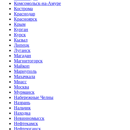
Комсомольск-на-Амуре
Кострома
Краснодар
Красноярск
Крым
Курган
Курск
Кызыл
Липецк
Луганск
Магадан
Магнитогорск
Майкоп
Мариуполь
Махачкала
Миасс
Москва
Мурманск
Набережные Челны
Назрань
Нальчик
Находка
Невинномысск
Нефтекамск
Нефтеюганск