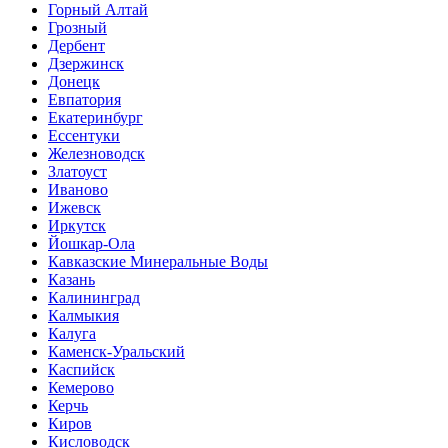
Горный Алтай
Грозный
Дербент
Дзержинск
Донецк
Евпатория
Екатеринбург
Ессентуки
Железноводск
Златоуст
Иваново
Ижевск
Иркутск
Йошкар-Ола
Кавказские Минеральные Воды
Казань
Калининград
Калмыкия
Калуга
Каменск-Уральский
Каспийск
Кемерово
Керчь
Киров
Кисловодск