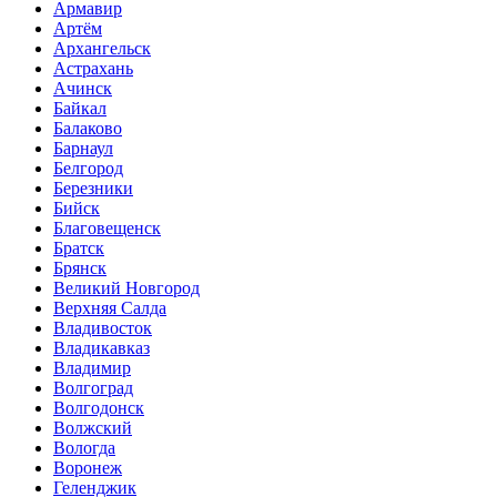
Армавир
Артём
Архангельск
Астрахань
Ачинск
Байкал
Балаково
Барнаул
Белгород
Березники
Бийск
Благовещенск
Братск
Брянск
Великий Новгород
Верхняя Салда
Владивосток
Владикавказ
Владимир
Волгоград
Волгодонск
Волжский
Вологда
Воронеж
Геленджик