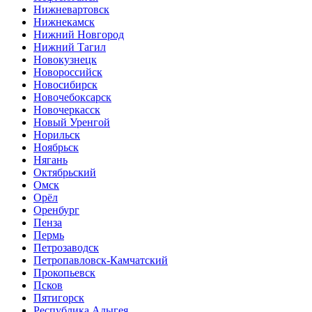
Нижневартовск
Нижнекамск
Нижний Новгород
Нижний Тагил
Новокузнецк
Новороссийск
Новосибирск
Новочебоксарск
Новочеркасск
Новый Уренгой
Норильск
Ноябрьск
Нягань
Октябрьский
Омск
Орёл
Оренбург
Пенза
Пермь
Петрозаводск
Петропавловск-Камчатский
Прокопьевск
Псков
Пятигорск
Республика Адыгея