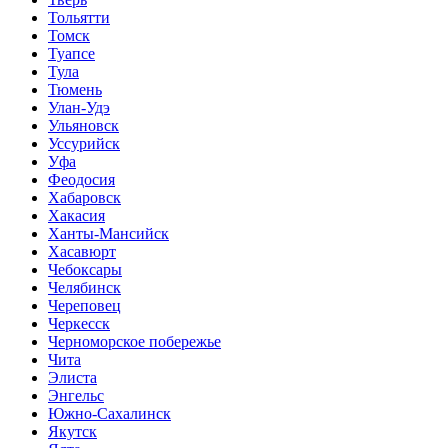
Тольятти
Томск
Туапсе
Тула
Тюмень
Улан-Удэ
Ульяновск
Уссурийск
Уфа
Феодосия
Хабаровск
Хакасия
Ханты-Мансийск
Хасавюрт
Чебоксары
Челябинск
Череповец
Черкесск
Черноморское побережье
Чита
Элиста
Энгельс
Южно-Сахалинск
Якутск