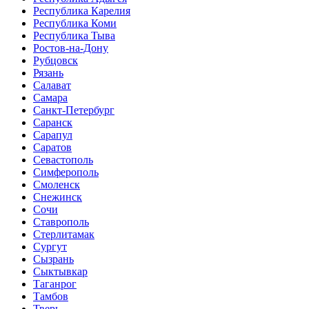
Республика Карелия
Республика Коми
Республика Тыва
Ростов-на-Дону
Рубцовск
Рязань
Салават
Самара
Санкт-Петербург
Саранск
Сарапул
Саратов
Севастополь
Симферополь
Смоленск
Снежинск
Сочи
Ставрополь
Стерлитамак
Сургут
Сызрань
Сыктывкар
Таганрог
Тамбов
Тверь