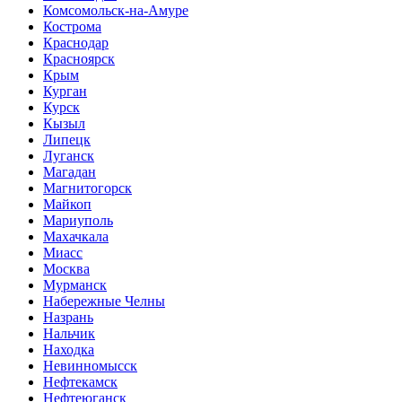
Комсомольск-на-Амуре
Кострома
Краснодар
Красноярск
Крым
Курган
Курск
Кызыл
Липецк
Луганск
Магадан
Магнитогорск
Майкоп
Мариуполь
Махачкала
Миасс
Москва
Мурманск
Набережные Челны
Назрань
Нальчик
Находка
Невинномысск
Нефтекамск
Нефтеюганск