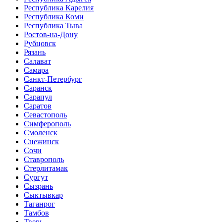
Республика Карелия
Республика Коми
Республика Тыва
Ростов-на-Дону
Рубцовск
Рязань
Салават
Самара
Санкт-Петербург
Саранск
Сарапул
Саратов
Севастополь
Симферополь
Смоленск
Снежинск
Сочи
Ставрополь
Стерлитамак
Сургут
Сызрань
Сыктывкар
Таганрог
Тамбов
Тверь