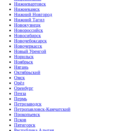
Нижневартовск
Нижнекамск
Нижний Новгород
Нижний Тагил
Новокузнецк
Новороссийск
Новосибирск
Новочебоксарск
Новочеркасск
Новый Уренгой
Норильск
Ноябрьск
Нягань
Октябрьский
Омск
Орёл
Оренбург
Пенза
Пермь
Петрозаводск
Петропавловск-Камчатский
Прокопьевск
Псков
Пятигорск
Республика Адыгея