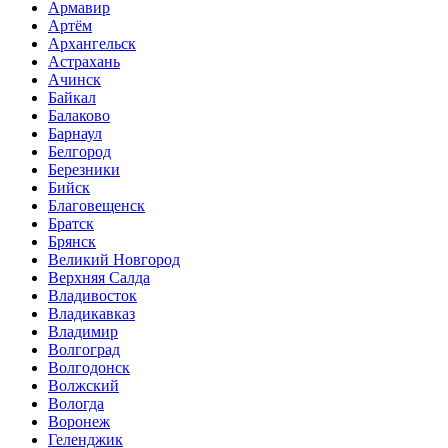
Армавир
Артём
Архангельск
Астрахань
Ачинск
Байкал
Балаково
Барнаул
Белгород
Березники
Бийск
Благовещенск
Братск
Брянск
Великий Новгород
Верхняя Салда
Владивосток
Владикавказ
Владимир
Волгоград
Волгодонск
Волжский
Вологда
Воронеж
Геленджик