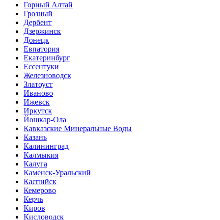
Горный Алтай
Грозный
Дербент
Дзержинск
Донецк
Евпатория
Екатеринбург
Ессентуки
Железноводск
Златоуст
Иваново
Ижевск
Иркутск
Йошкар-Ола
Кавказские Минеральные Воды
Казань
Калининград
Калмыкия
Калуга
Каменск-Уральский
Каспийск
Кемерово
Керчь
Киров
Кисловодск