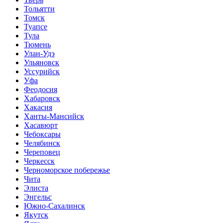
Тольятти
Томск
Туапсе
Тула
Тюмень
Улан-Удэ
Ульяновск
Уссурийск
Уфа
Феодосия
Хабаровск
Хакасия
Ханты-Мансийск
Хасавюрт
Чебоксары
Челябинск
Череповец
Черкесск
Черноморское побережье
Чита
Элиста
Энгельс
Южно-Сахалинск
Якутск