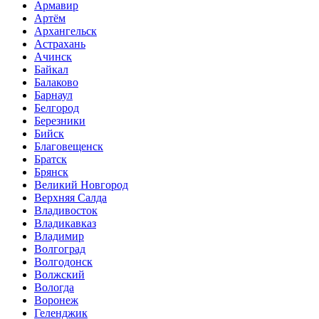
Армавир
Артём
Архангельск
Астрахань
Ачинск
Байкал
Балаково
Барнаул
Белгород
Березники
Бийск
Благовещенск
Братск
Брянск
Великий Новгород
Верхняя Салда
Владивосток
Владикавказ
Владимир
Волгоград
Волгодонск
Волжский
Вологда
Воронеж
Геленджик