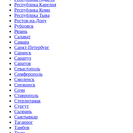
Республика Карелия
Республика Коми
Республика Тыва
Ростов-на-Дону
Рубцовск
Рязань
Салават
Самара
Санкт-Петербург
Саранск
Сарапул
Саратов
Севастополь
Симферополь
Смоленск
Снежинск
Сочи
Ставрополь
Стерлитамак
Сургут
Сызрань
Сыктывкар
Таганрог
Тамбов
Тверь