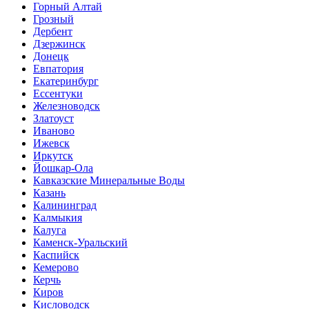
Горный Алтай
Грозный
Дербент
Дзержинск
Донецк
Евпатория
Екатеринбург
Ессентуки
Железноводск
Златоуст
Иваново
Ижевск
Иркутск
Йошкар-Ола
Кавказские Минеральные Воды
Казань
Калининград
Калмыкия
Калуга
Каменск-Уральский
Каспийск
Кемерово
Керчь
Киров
Кисловодск