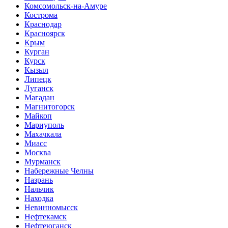
Комсомольск-на-Амуре
Кострома
Краснодар
Красноярск
Крым
Курган
Курск
Кызыл
Липецк
Луганск
Магадан
Магнитогорск
Майкоп
Мариуполь
Махачкала
Миасс
Москва
Мурманск
Набережные Челны
Назрань
Нальчик
Находка
Невинномысск
Нефтекамск
Нефтеюганск