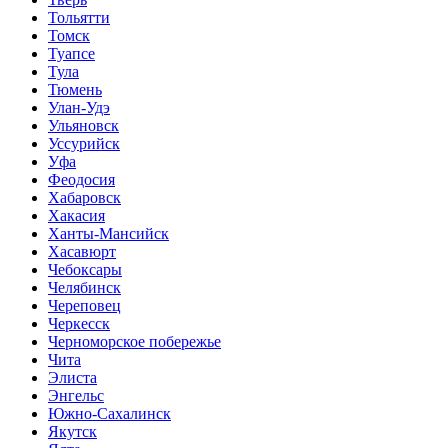
Тольятти
Томск
Туапсе
Тула
Тюмень
Улан-Удэ
Ульяновск
Уссурийск
Уфа
Феодосия
Хабаровск
Хакасия
Ханты-Мансийск
Хасавюрт
Чебоксары
Челябинск
Череповец
Черкесск
Черноморское побережье
Чита
Элиста
Энгельс
Южно-Сахалинск
Якутск