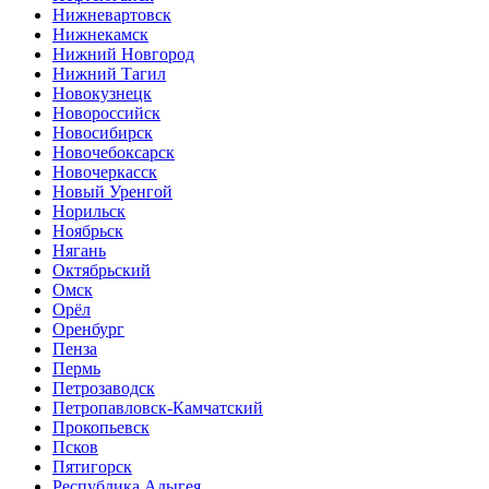
Нижневартовск
Нижнекамск
Нижний Новгород
Нижний Тагил
Новокузнецк
Новороссийск
Новосибирск
Новочебоксарск
Новочеркасск
Новый Уренгой
Норильск
Ноябрьск
Нягань
Октябрьский
Омск
Орёл
Оренбург
Пенза
Пермь
Петрозаводск
Петропавловск-Камчатский
Прокопьевск
Псков
Пятигорск
Республика Адыгея