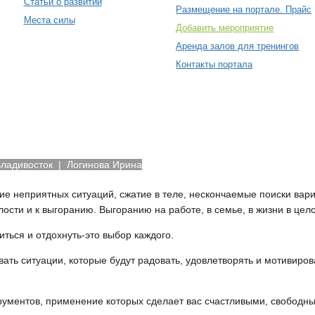
Статьи о развитии
Размещение на портале. Прайс
Места силы
Добавить мероприятие
Аренда залов для тренингов
Контакты портала
Владивосток
| Логинова Ирина
е неприятных ситуаций, сжатие в теле, нескончаемые поиски ва
ости и к выгоранию. Выгоранию на работе, в семье, в жизни в цел
иться и отдохнуть-это выбор каждого.
авать ситуации, которые будут радовать, удовлетворять и мотивиров
трументов, применение которых сделает вас счастливыми, свободн