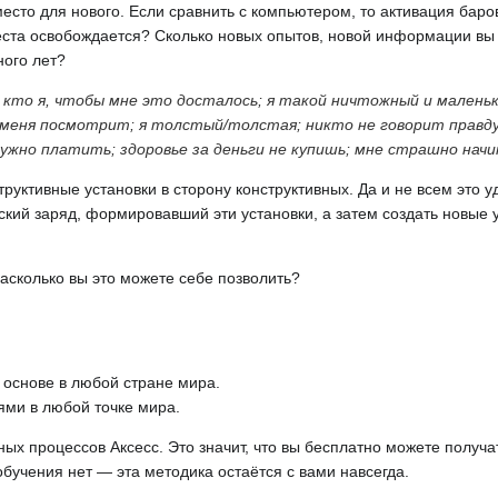
место для нового. Если сравнить с компьютером, то активация бар
места освобождается? Сколько новых опытов, новой информации вы
ного лет?
н; кто я, чтобы мне это досталось; я такой ничтожный и малень
на меня посмотрит; я толстый/толстая; никто не говорит правду
ужно платить; здоровье за деньги не купишь; мне страшно начи
труктивные установки в сторону конструктивных. Да и не всем это 
кий заряд, формировавший эти установки, а затем создать новые у
насколько вы это можете себе позволить?
 основе в любой стране мира.
ями в любой точке мира.
ых процессов Аксесс. Это значит, что вы бесплатно можете получ
обучения нет — эта методика остаётся с вами навсегда.