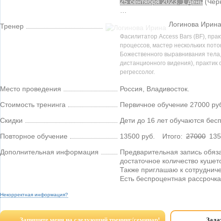
25 сентября 2023, 1 день
(Чер
…
Логинова Ирин
Тренер
Фасилитатор Access Bars (BF), пра
процессов, мастер нескольких пото
Божественного выравнивания тела,
дистанционного видения), практик
регрессолог.
Место проведения
Россия
,
Владивосток
.
Стоимость тренинга
Первичное обучение 27000 ру
Скидки
Дети до 16 лет обучаются бесп
Повторное обучение
13500 руб.
Итого:
27000
135
Дополнительная информация
Предварительная запись обяза
достаточное количество кушето
Также приглашаю к сотрудниче
Есть беспроцентная рассрочка
Некорректная информация?
Запишите меня на следующий тренинг/семинар!
Задат