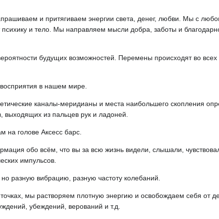
апрашиваем и притягиваем энергии света, денег, любви. Мы с люб
т психику и тело. Мы направляем мысли добра, заботы и благодарн
е вероятности будущих возможностей. Перемены происходят во все
я восприятия в нашем мире.
ергетические каналы-меридианы и места наибольшего скопления оп
в, выходящих из пальцев рук и ладоней.
м на голове Аксесс барс.
ормация обо всём, что вы за всю жизнь видели, слышали, чувствов
еских импульсов.
, но разную вибрацию, разную частоту колебаний.
 точках, мы растворяем плотную энергию и освобождаем себя от д
ждений, убеждений, верований и т.д.