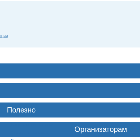
ация
Полезно
Направления познания
Организаторам
Отзывы о тренингах