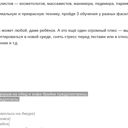
алистов — косметологов, массажистов, маникюра, педикюра, парик
икальную и прекрасную технику, пройдя 3 обучения у разных фаси
ся может любой, даже ребёнок. А это ещё один огромный плюс — в
птироваться в новой среде, снять стресс перед тестами или в отн
ии и т.д.
Перерыв на обед и кофе брейки предусмотрены.
редоплаты.
омольск-на-Амуре)
овск)
ийск)