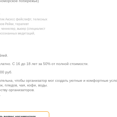
номорское побережье)
а
ктик Аксесс фейслифт, телесных
ков Рейки, терапевт
 ченнелер, вьюер (специалист
 осознанных медитаций,
блей.
латно. С 16 до 18 лет за 50% от полной стоимости.
00
руб.
тельна, чтобы организатор мог создать уютные и комфортные усло
к, пледов, чая, кофе, воды.
ству организаторов.
.
ь вопрос организатору