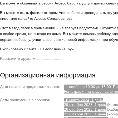
Вы можете обменивать сессии Аксесс барс на услуги других специ
Вы можете стать фасилитатором Аксесс барс и преподавать эту ун
лицензию на сайте Access Consciousness.
Этот метод лёгок в применении и не требует подготовки. Обучить
в любое время, не выходя из дома. Вы можете помочь ребёнку ада
первая любовь, улучшить восприятие новой информации при обучен
Скопировано с сайта «Самопознание .ру»
Расскажите друзьям
Организационная информация
Дата начала и продолжительность
11 ноября с 10:00 до 18:00. 
Регистрация на класс после п
Даты проведения в прошлом
16 марта 2024, 1 день
29 октября 2023, 1 день
(Комс
28 октября 2023, 1 день
(Хабар
22 октября 2023, 1 день
(Уссур