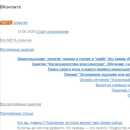
ВКонтакте
МЕГА
события
14.08.2026
Старт в психологии
Все МЕГА-события
Регулярные занятия
Энергодыхание: энергия, тишина в голове и "кайф" без химии.
Занятие "Космоэнергетика классическая". Обучение, се
Поиск своего дела и нового профессиональног
Тренинг "Осознанное дыхание для ак
Онлайн-обучение "Усиленный 
Выход из сложных с
Практика т
П
Все регулярные занятия
Популярные статьи
Кто вы, зумеры? Поколение, которое меняет мир прямо сейчас
Если вы до сих пор думаете, что зумеры — это просто "подростки,