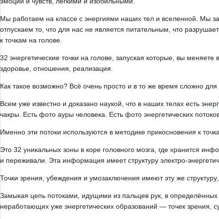
эмоций и чувств, лёгкими и изобильными.
Мы работаем на классе с энергиями наших тел и вселенной. Мы з
отпускаем то, что для нас не является питательным, что разрушае
к точкам на голове.
32 энергетические точки на голове, запуская которые, вы меняет
здоровье, отношения, реализация.
Как такое возможно? Всё очень просто и в то же время сложно дл
Всем уже известно и доказано наукой, что в наших телах есть эн
чакры. Есть фото ауры человека. Есть фото энергетических потоко
Именно эти потоки используются в методике прикосновения к точка
Это 32 уникальных зоны в коре головного мозга, где хранится инф
и переживали. Эта информация имеет структуру электро-энергетич
Точки зрения, убеждения и умозаключения имеют эту же структуру
Замыкая цепь потоками, идущими из пальцев рук, в определённых
неработающих уже энергетических образований — точек зрения, су