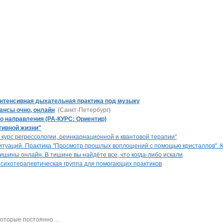
 Интенсивная дыхательная практика под музыку
ансы очно, онлайн
(Санкт-Петербург)
о направления (РА-КУРС: Ориентир)
тивной жизни"
курс регрессологии, реинкарнационной и квантовой терапии"
итуаций. Практика "Просмотр прошлых воплощений с помощью кристаллов". К
ишины онлайн. В тишине вы найдёте все, что когда-либо искали
сихотерапевтическая группа для помогающих практиков
 которые постоянно
…