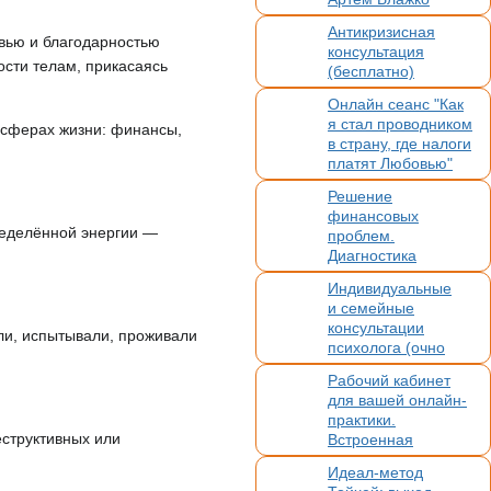
и Мария Загорская.
Антикризисная
Очно в СПб
овью и благодарностью
консультация
и онлайн
ости телам, прикасаясь
(бесплатно)
Онлайн сеанс "Как
я стал проводником
х сферах жизни: финансы,
в страну, где налоги
платят Любовью"
Решение
финансовых
ределённой энергии —
проблем.
Диагностика
и точный анализ
Индивидуальные
любой ситуации
и семейные
консультации
али, испытывали, проживали
психолога (очно
и онлайн) для
Рабочий кабинет
взрослых и детей
для вашей онлайн-
практики.
еструктивных или
Встроенная
видеосвязь,
Идеал-метод
бронирование,