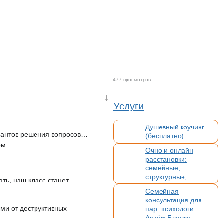
477 просмотров
↓
Услуги
Душевный коучинг
риантов решения вопросов…
(бесплатно)
ом.
Очно и онлайн
расстановки:
семейные,
структурные,
ать, наш класс станет
организационные,
Семейная
духовные,
консультация для
кармические
ыми от деструктивных
пар: психологи
Артём Блажко