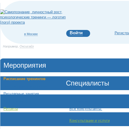
Войти
Регистр
в Москве
Например,
Оксисайз
Мероприятия
Расписание тренингов
Специалисты
Бесплатные и недорогие
Регулярные занятия
Все тренеры
и организаторы
Курсы в записи
Все консультанты:
Ретриты
от психолога до астролога
Консультации и услуги