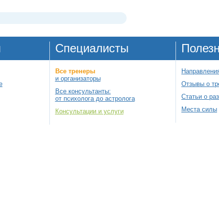
я
Специалисты
Полез
Все тренеры
Направления
и организаторы
е
Отзывы о тр
Все консультанты:
Статьи о ра
от психолога до астролога
Места силы
Консультации и услуги