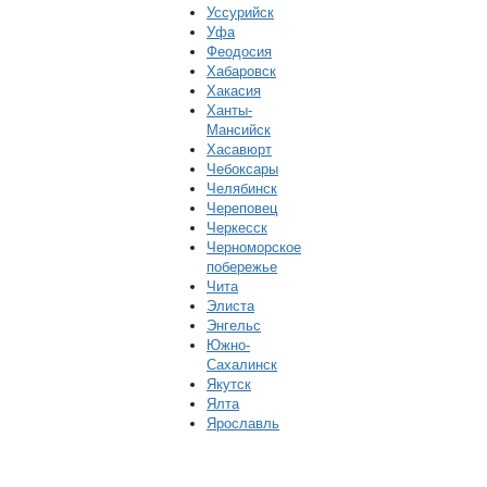
Уссурийск
Уфа
Феодосия
Хабаровск
Хакасия
Ханты-
Мансийск
Хасавюрт
Чебоксары
Челябинск
Череповец
Черкесск
Черноморское
побережье
Чита
Элиста
Энгельс
Южно-
Сахалинск
Якутск
Ялта
Ярославль