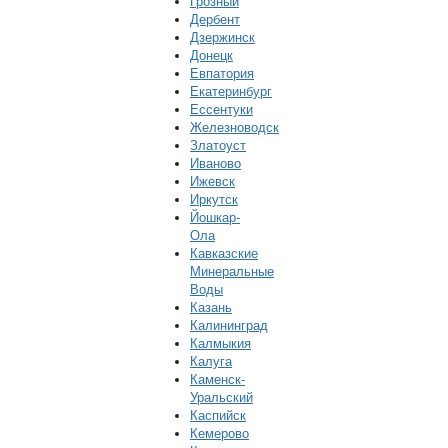
Грозный
Дербент
Дзержинск
Донецк
Евпатория
Екатеринбург
Ессентуки
Железноводск
Златоуст
Иваново
Ижевск
Иркутск
Йошкар-
Ола
Кавказские
Минеральные
Воды
Казань
Калининград
Калмыкия
Калуга
Каменск-
Уральский
Каспийск
Кемерово