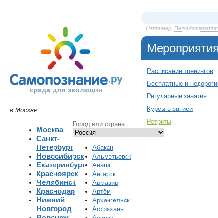
Например,
Пелоидотерапия
Мероприяти
Расписание тренингов
Бесплатные и недороги
Регулярные занятия
Курсы в записи
в Москве
Ретриты
Москва
Санкт-
Петербург
Абакан
Новосибирск
Альметьевск
Екатеринбург
Анапа
Красноярск
Ангарск
Челябинск
Армавир
Краснодар
Артём
Нижний
Архангельск
Новгород
Астрахань
Воронеж
Ачинск