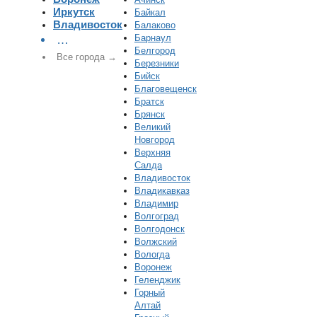
Иркутск
Байкал
Владивосток
Балаково
Барнаул
…
Белгород
Все города →
Березники
Бийск
Благовещенск
Братск
Брянск
Великий
Новгород
Верхняя
Салда
Владивосток
Владикавказ
Владимир
Волгоград
Волгодонск
Волжский
Вологда
Воронеж
Геленджик
Горный
Алтай