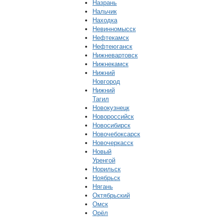
Назрань
Нальчик
Находка
Невинномысск
Нефтекамск
Нефтеюганск
Нижневартовск
Нижнекамск
Нижний
Новгород
Нижний
Тагил
Новокузнецк
Новороссийск
Новосибирск
Новочебоксарск
Новочеркасск
Новый
Уренгой
Норильск
Ноябрьск
Нягань
Октябрьский
Омск
Орёл