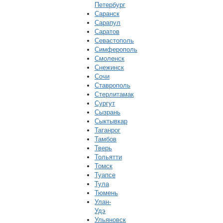
Петербург
Саранск
Сарапул
Саратов
Севастополь
Симферополь
Смоленск
Снежинск
Сочи
Ставрополь
Стерлитамак
Сургут
Сызрань
Сыктывкар
Таганрог
Тамбов
Тверь
Тольятти
Томск
Туапсе
Тула
Тюмень
Улан-
Удэ
Ульяновск