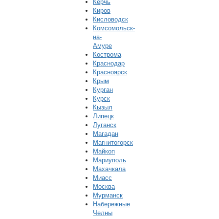
Керчь
Киров
Кисловодск
Комсомольск-
на-
Амуре
Кострома
Краснодар
Красноярск
Крым
Курган
Курск
Кызыл
Липецк
Луганск
Магадан
Магнитогорск
Майкоп
Мариуполь
Махачкала
Миасс
Москва
Мурманск
Набережные
Челны