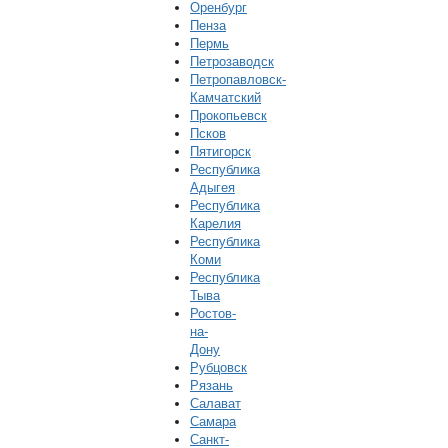
Оренбург
Пенза
Пермь
Петрозаводск
Петропавловск-
Камчатский
Прокопьевск
Псков
Пятигорск
Республика
Адыгея
Республика
Карелия
Республика
Коми
Республика
Тыва
Ростов-
на-
Дону
Рубцовск
Рязань
Салават
Самара
Санкт-