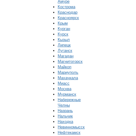
Амуре
Кострома
Краснодар
Красноярск
Крым
Курган
Курск
Кызыл
Липецк
Луганск
Магадан
Магнитогорск
Майкоп
Мариуполь
Махачкала
Миасс
Москва
Мурманск
Набережные
Челны
Назрань
Нальчик
Находка
Невинномысск
Нефтекамск