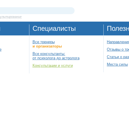
сультирование
я
Специалисты
Полез
Все тренеры
Направления
и организаторы
е
Отзывы о тр
Все консультанты:
Статьи о ра
от психолога до астролога
Места силы
Консультации и услуги