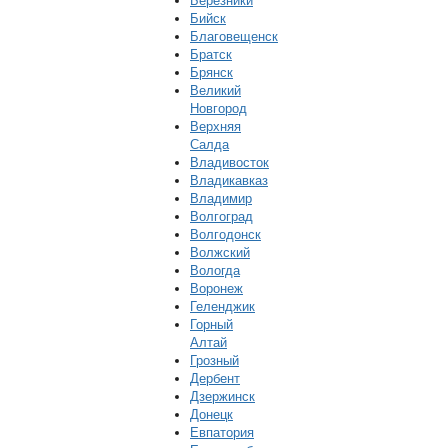
Березники
Бийск
Благовещенск
Братск
Брянск
Великий
Новгород
Верхняя
Салда
Владивосток
Владикавказ
Владимир
Волгоград
Волгодонск
Волжский
Вологда
Воронеж
Геленджик
Горный
Алтай
Грозный
Дербент
Дзержинск
Донецк
Евпатория