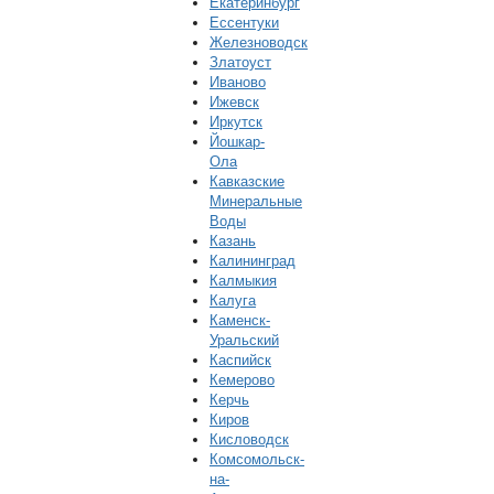
Екатеринбург
Ессентуки
Железноводск
Златоуст
Иваново
Ижевск
Иркутск
Йошкар-
Ола
Кавказские
Минеральные
Воды
Казань
Калининград
Калмыкия
Калуга
Каменск-
Уральский
Каспийск
Кемерово
Керчь
Киров
Кисловодск
Комсомольск-
на-