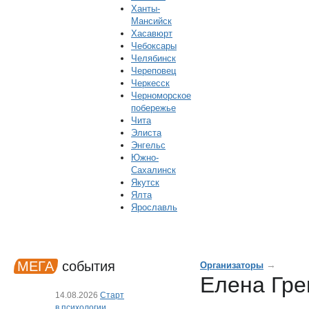
Ханты-
Мансийск
Хасавюрт
Чебоксары
Челябинск
Череповец
Черкесск
Черноморское
побережье
Чита
Элиста
Энгельс
Южно-
Сахалинск
Якутск
Ялта
Ярославль
МЕГА
события
→
Организаторы
Елена Гр
14.08.2026
Старт
в психологии