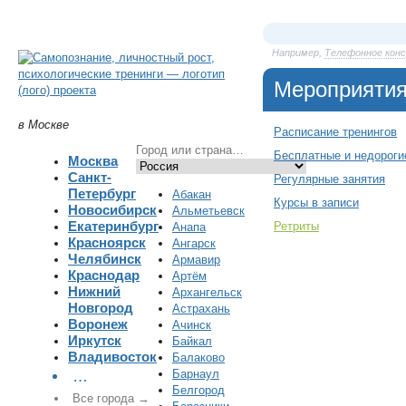
Например,
Телефонное кон
Мероприяти
в Москве
Расписание тренингов
Бесплатные и недороги
Москва
Санкт-
Регулярные занятия
Петербург
Абакан
Курсы в записи
Новосибирск
Альметьевск
Екатеринбург
Ретриты
Анапа
Красноярск
Ангарск
Челябинск
Армавир
Краснодар
Артём
Нижний
Архангельск
Новгород
Астрахань
Воронеж
Ачинск
Иркутск
Байкал
Владивосток
Балаково
Барнаул
…
Белгород
Все города →