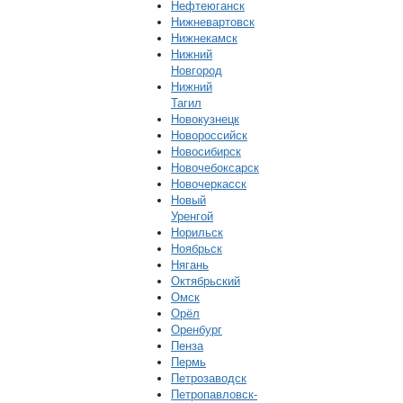
Нефтеюганск
Нижневартовск
Нижнекамск
Нижний
Новгород
Нижний
Тагил
Новокузнецк
Новороссийск
Новосибирск
Новочебоксарск
Новочеркасск
Новый
Уренгой
Норильск
Ноябрьск
Нягань
Октябрьский
Омск
Орёл
Оренбург
Пенза
Пермь
Петрозаводск
Петропавловск-