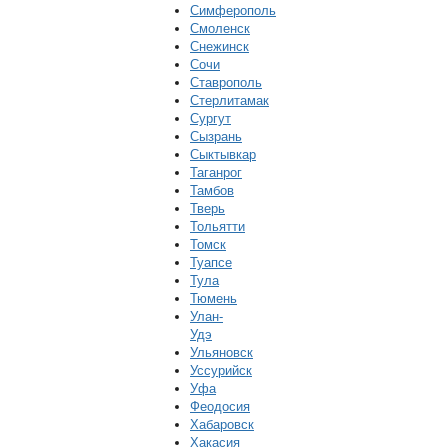
Симферополь
Смоленск
Снежинск
Сочи
Ставрополь
Стерлитамак
Сургут
Сызрань
Сыктывкар
Таганрог
Тамбов
Тверь
Тольятти
Томск
Туапсе
Тула
Тюмень
Улан-
Удэ
Ульяновск
Уссурийск
Уфа
Феодосия
Хабаровск
Хакасия