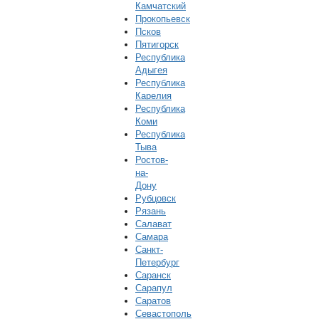
Камчатский
Прокопьевск
Псков
Пятигорск
Республика
Адыгея
Республика
Карелия
Республика
Коми
Республика
Тыва
Ростов-
на-
Дону
Рубцовск
Рязань
Салават
Самара
Санкт-
Петербург
Саранск
Сарапул
Саратов
Севастополь