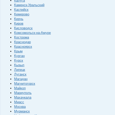
Калуга
Каменск-Уральский
Каспийск
Кемерово
Керчь
Киров
Кисловодск
Комсомольск-на-Амуре
Кострома
Краснодар
Красноярск
Крым
Курган
Курск
Кызыл
Липецк
Луганск
Магадан
Магнитогорск
Майкоп
Мариуполь
Махачкала
Миасс
Москва
Мурманск