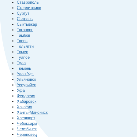
Ставрополь
Стерлитамак
Сургут
Сызрань
Сыктывкар
Таганрог
Тамбов
Тверь
Тольятти
Томск
Туапсе
Тула
Тюмень
Улан-Удэ
Ульяновск
Уссурийск
Уфа
Феодосия
Хабаровск
Хакасия
Ханты-Мансийск
Хасавюрт
Чебоксары
Челябинск
Череповец