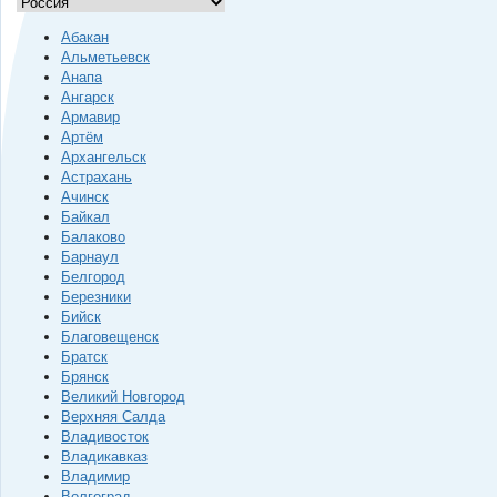
Абакан
Альметьевск
Анапа
Ангарск
Армавир
Артём
Архангельск
Астрахань
Ачинск
Байкал
Балаково
Барнаул
Белгород
Березники
Бийск
Благовещенск
Братск
Брянск
Великий Новгород
Верхняя Салда
Владивосток
Владикавказ
Владимир
Волгоград