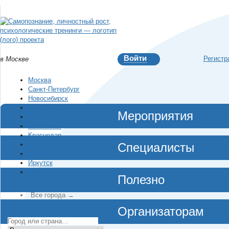
Войти
Регистр
в Москве
Москва
Санкт-Петербург
Новосибирск
Екатеринбург
Мероприятия
Красноярск
Челябинск
Краснодар
Нижний Новгород
Специалисты
Воронеж
Иркутск
Владивосток
Полезно
…
Все города →
Организаторам