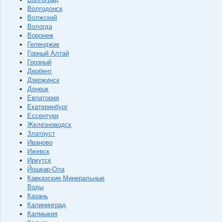
Волгодонск
Волжский
Вологда
Воронеж
Геленджик
Горный Алтай
Грозный
Дербент
Дзержинск
Донецк
Евпатория
Екатеринбург
Ессентуки
Железноводск
Златоуст
Иваново
Ижевск
Иркутск
Йошкар-Ола
Кавказские Минеральные
Воды
Казань
Калининград
Калмыкия