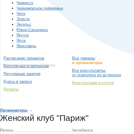
Черкесск
Черноморское побережье
Чита
Элиста
Энгельс
Южно-Сахалинск
Якутск
Ялта
Ярославль
Расписание тренингов
Все тренеры
и организаторы
Например,
Фрактальный рисунок
Бесплатные и недорогие
Все консультанты:
Регулярные занятия
от психолога до астролога
Курсы в записи
Консультации и услуги
Ретриты
→
Организаторы
Женский клуб "Париж"
Регион
Челябинск.