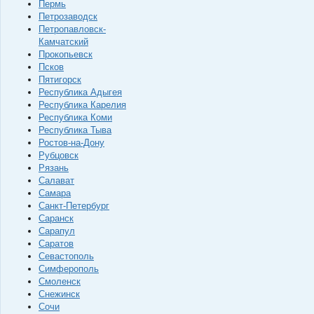
Пермь
Петрозаводск
Петропавловск-
Камчатский
Прокопьевск
Псков
Пятигорск
Республика Адыгея
Республика Карелия
Республика Коми
Республика Тыва
Ростов-на-Дону
Рубцовск
Рязань
Салават
Самара
Санкт-Петербург
Саранск
Сарапул
Саратов
Севастополь
Симферополь
Смоленск
Снежинск
Сочи