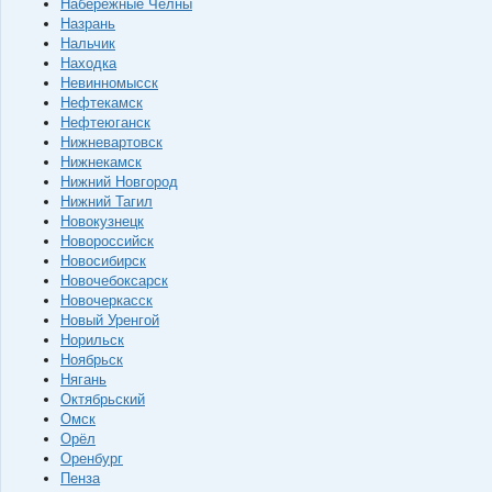
Набережные Челны
Назрань
Нальчик
Находка
Невинномысск
Нефтекамск
Нефтеюганск
Нижневартовск
Нижнекамск
Нижний Новгород
Нижний Тагил
Новокузнецк
Новороссийск
Новосибирск
Новочебоксарск
Новочеркасск
Новый Уренгой
Норильск
Ноябрьск
Нягань
Октябрьский
Омск
Орёл
Оренбург
Пенза