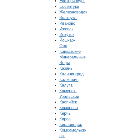
Екатеринбург
Ессентуки
Железноводск
Златоуст
Иваново
Ижевск
Иркутск
Йошкар-
Ола
Кавказские
Минеральные
Воды
Казань
Калининград
Калмыкия
Калуга
Каменск-
Уральский
Каспийск
Кемерово
Керчь
Киров
Кисловодск
Комсомольск-
на-