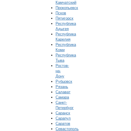
Камчатский
Прокопьевск
Псков
Пятигорск
Республика
Адыгея
Республика
Карелия
Республика
Коми
Республика
Тыва
Ростов-
на-
Дону
Рубцовск
Рязань
Салават
Самара
Санкт-
Петербург
Саранск
Сарапул
Саратов
Севастополь