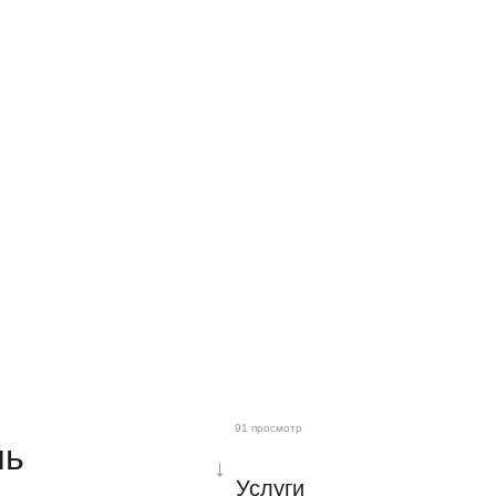
91 просмотр
шь
↓
Услуги