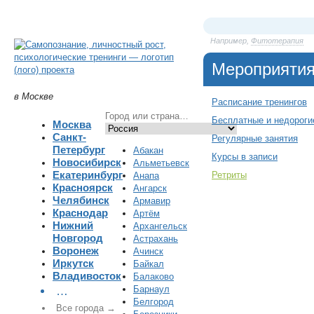
Например,
Фитотерапия
Мероприяти
в Москве
Расписание тренингов
Бесплатные и недороги
Москва
Санкт-
Регулярные занятия
Петербург
Абакан
Курсы в записи
Новосибирск
Альметьевск
Екатеринбург
Ретриты
Анапа
Красноярск
Ангарск
Челябинск
Армавир
Краснодар
Артём
Нижний
Архангельск
Новгород
Астрахань
Воронеж
Ачинск
Иркутск
Байкал
Владивосток
Балаково
Барнаул
…
Белгород
Все города →