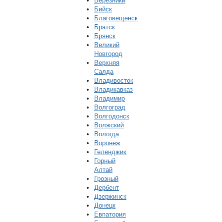
Березники
Бийск
Благовещенск
Братск
Брянск
Великий
Новгород
Верхняя
Салда
Владивосток
Владикавказ
Владимир
Волгоград
Волгодонск
Волжский
Вологда
Воронеж
Геленджик
Горный
Алтай
Грозный
Дербент
Дзержинск
Донецк
Евпатория