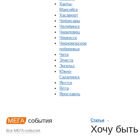
Ханты-
Мансийск
Хасавюрт
Чебоксары
Челябинск
Череповец
Черкесск
Черноморское
побережье
Чита
Элиста
Энгельс
Южно-
Сахалинск
Якутск
Ялта
Ярославль
МЕГА
события
→
Статьи
Хочу быть
Все МЕГА-события