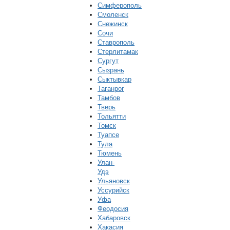
Симферополь
Смоленск
Снежинск
Сочи
Ставрополь
Стерлитамак
Сургут
Сызрань
Сыктывкар
Таганрог
Тамбов
Тверь
Тольятти
Томск
Туапсе
Тула
Тюмень
Улан-
Удэ
Ульяновск
Уссурийск
Уфа
Феодосия
Хабаровск
Хакасия