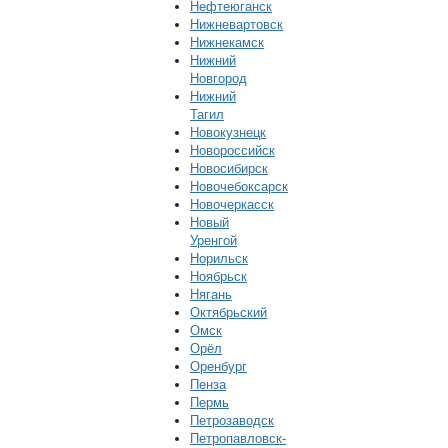
Нефтеюганск
Нижневартовск
Нижнекамск
Нижний
Новгород
Нижний
Тагил
Новокузнецк
Новороссийск
Новосибирск
Новочебоксарск
Новочеркасск
Новый
Уренгой
Норильск
Ноябрьск
Нягань
Октябрьский
Омск
Орёл
Оренбург
Пенза
Пермь
Петрозаводск
Петропавловск-