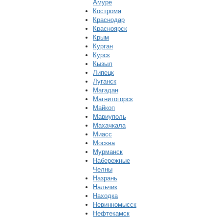
Амуре
Кострома
Краснодар
Красноярск
Крым
Курган
Курск
Кызыл
Липецк
Луганск
Магадан
Магнитогорск
Майкоп
Мариуполь
Махачкала
Миасс
Москва
Мурманск
Набережные
Челны
Назрань
Нальчик
Находка
Невинномысск
Нефтекамск