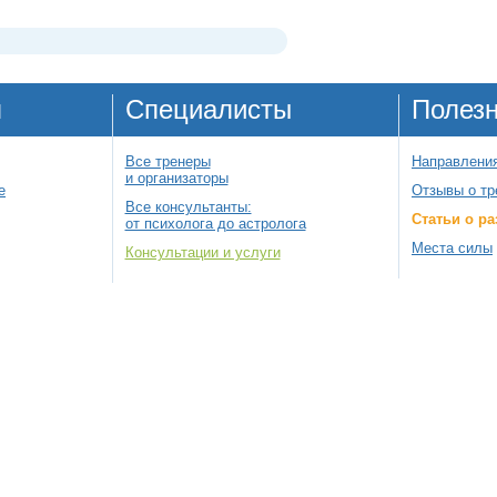
я
Специалисты
Полез
Все тренеры
Направления
и организаторы
е
Отзывы о тр
Все консультанты:
Статьи о ра
от психолога до астролога
Места силы
Консультации и услуги