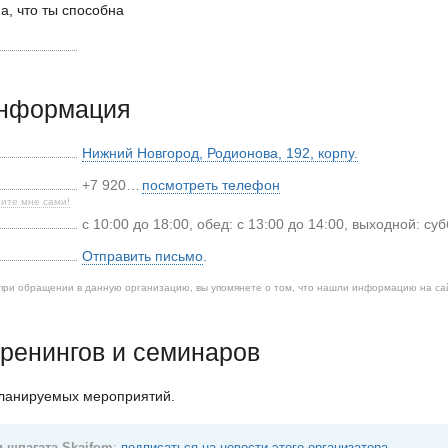
а, что ты способна
информация
Нижний Новгород
,
Родионова, 192, корпу.
+7 920…
посмотреть телефон
ите мне сами!
с 10:00 до 18:00, обед: с 13:00 до 14:00, выходной: су
Отправить письмо
.
при обращении в данную организацию, вы упомянете о том, что нашли информацию на са
ренингов и семинаров
планируемых мероприятий.
 шпагата Skaifom
:
подписаться на новости этого организатора
.