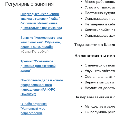
Много работаешь
Регулярные занятия
Устала от диском
Постоянно сутул
Энергодыхание: энергия,
Испытываешь про
тишина в голове и "кайф"
без химии. Интенсивная
Не уверена в себ
дыхательная практика под
Хочешь прийти в 
музыку
Испытываешь жела
Занятие "Космоэнергетика
классическая". Обучение,
Тогда занятия в Школ
сеансы очно, онлайн
(Санкт-Петербург)
На занятиях ты см
Тренинг "Осознанное
Отвлечься от пов
дыхание для активной
жизни"
Улучшить гибкость
Сесть на шпагат и
Поиск своего дела и нового
Вернуть мышцам 
профессионального
Научиться делать
направления (РА-КУРС:
Ориентир)
На первом занятии в 
Онлайн-обучение
Мы сделаем заме
"Усиленный курс
Ты получишь рек
регрессологии,