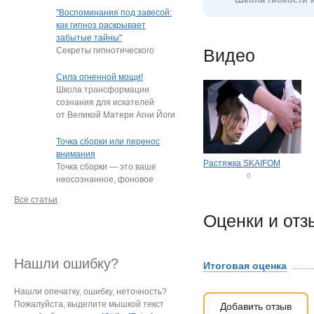
"подростки, которые
"Воспоминания под завесой:
постоянно
…
как гипноз раскрывает
забытые тайны"
Секреты гипнотического
Видео
пробуждения памяти
Нередко под гипнозом люди
Сила огненной мощи!
извлекают из глубин
…
Школа трансформации
сознания для искателей
от Великой Матери Агни Йоги
Е.И. Рерих!
…
Точка сборки или перенос
внимания
Растяжка SKAIFOM
Точка сборки — это ваше
0
неосознанное, фоновое
0
внимание, направленное
Все статьи
на определённый
…
Оценки и от
Нашли ошибку?
Итоговая оценка
Нашли опечатку, ошибку, неточность?
Пожалуйста, выделите мышкой текст
Добавить отзыв