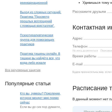
Удивишься тому н
реинкарнационной
и квантовой терапии"
Расскажите друзьям
Выход из сложных ситуаций.
Практика "Просмотр
прошлых воплощений
Контактная 
с помощью кристаллов".
Кристальная раскладка
(очно или дистанционно)
Психотерапевтическая
Адрес
(Краснодар)
группа для помогающих
практиков
Телефон
Не могу дозвониться
Перезвон
Практика тишины онлайн. В
Время работы
тишине вы найдёте все, что
когда-либо искали
E-mail
Все регулярные занятия
Будем признательны вам, если 
Популярные статьи
Расписание т
Кто вы, зумеры? Поколение,
которое меняет мир прямо
В данный момент нет 
сейчас
Если вы до сих пор думаете,
что зумеры — это просто
Школа гибкости и