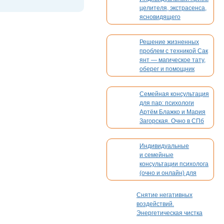
целителя, экстрасенса,
ясновидящего
Решение жизненных
проблем с техникой Сак
янт — магическое тату,
оберег и помощник
Семейная консультация
для пар: психологи
Артём Блажко и Мария
Загорская. Очно в СПб
и онлайн
Индивидуальные
и семейные
консультации психолога
(очно и онлайн) для
взрослых и детей
Снятие негативных
воздействий.
Энергетическая чистка