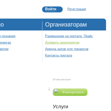
Войти
Регистрация
но
Организаторам
 познания
Размещение на портале. Прайс
енингах
Добавить мероприятие
звитии
Аренда залов для тренингов
Контакты портала
19 просмотров
↓
Я интересуюсь
Услуги