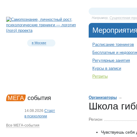
Например,
Сущностная тр
Мероприяти
в Москве
Расписание тренингов
Бесплатные и недороги
Регулярные занятия
Курсы в записи
Ретриты
МЕГА
события
→
Организаторы
Школа гиб
14.08.2026
Старт
в психологии
Регион
Все МЕГА-события
Чувствуешь себя 