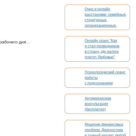
Очно и онлайн
расстановки: семейные,
структурные,
организационные,
духовные, кармические
Онлайн сеанс "Как
 рабочего дня…
я стал проводником
в страну, где налоги
платят Любовью"
Психологический сеанс
работы
с подсознанием
Антикризисная
консультация
(бесплатно)
Решение финансовых
проблем. Диагностика
и точный анализ любой