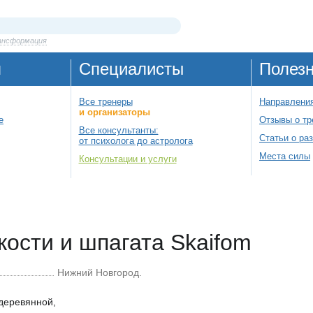
ансформация
я
Специалисты
Полез
Все тренеры
Направления
и организаторы
е
Отзывы о тр
Все консультанты:
Статьи о ра
от психолога до астролога
Места силы
Консультации и услуги
кости и шпагата Skaifom
Нижний Новгород.
деревянной,