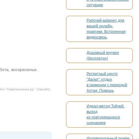
ситуации
Рабочий кабинет для
вашей онлайн-
практики. Встроенная
видеосвязь,
бронирование,
платежи. Без
Душевный коучинг
конкуренции
(бесплатно)
ббота, воскресенье.
Ретритный центр
"Дагар": отдых
в гармонии с природой
йте "
Самопознание.ру
". Спасибо!
Алтая. Помощь
в организации вашего
мероприятия
Идеал-метод Тойчей:
выход
из повторяющихся
сценариев
Индивидуальный приём