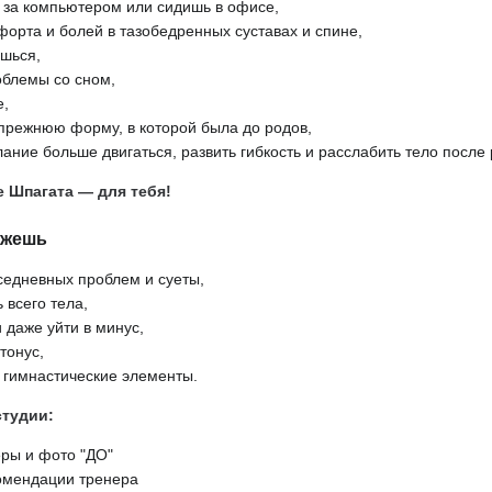
 за компьютером или сидишь в офисе,
форта и болей в тазобедренных суставах и спине,
ишься,
блемы со сном,
е,
прежнюю форму, в которой была до родов,
ние больше двигаться, развить гибкость и расслабить тело после
е Шпагата — для тебя!
ожешь
седневных проблем и суеты,
 всего тела,
 даже уйти в минус,
тонус,
 гимнастические элементы.
студии:
ры и фото "ДО"
омендации тренера