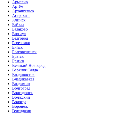
Армавир
Артём
Архангельск
Астрахань
Ачинск
Байкал
Балаково
Барнаул
Белгород
Березники
Бийск
Благовещенск
Братск
Брянск
Великий Новгород
Верхняя Салда
Владивосток
Владикавказ
Владимир
Волгоград
Волгодонск
Волжский
Вологда
Воронеж
Геленджик