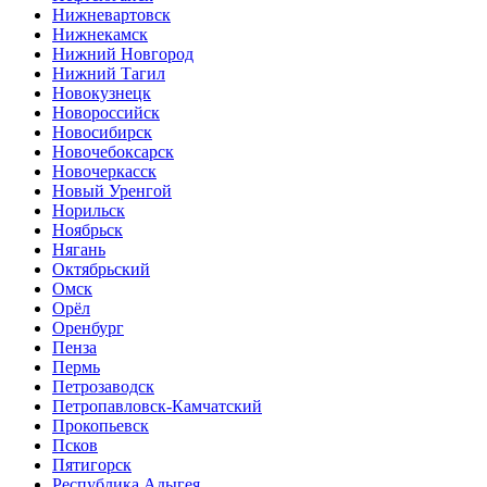
Нижневартовск
Нижнекамск
Нижний Новгород
Нижний Тагил
Новокузнецк
Новороссийск
Новосибирск
Новочебоксарск
Новочеркасск
Новый Уренгой
Норильск
Ноябрьск
Нягань
Октябрьский
Омск
Орёл
Оренбург
Пенза
Пермь
Петрозаводск
Петропавловск-Камчатский
Прокопьевск
Псков
Пятигорск
Республика Адыгея