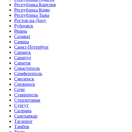
Республика Карелия
Республика Коми
Республика Тыва
Ростов-на-Дону
Рубцовск
Рязань
Салават
Самара
Санкт-Петербург
Саранск
Сарапул
Саратов
Севастополь
Симферополь
Смоленск
Снежинск
Сочи
Ставрополь
Стерлитамак
Сургут
Сызрань
Сыктывкар
Таганрог
Тамбов
Тверь