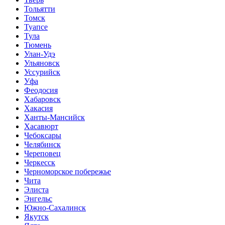
Тольятти
Томск
Туапсе
Тула
Тюмень
Улан-Удэ
Ульяновск
Уссурийск
Уфа
Феодосия
Хабаровск
Хакасия
Ханты-Мансийск
Хасавюрт
Чебоксары
Челябинск
Череповец
Черкесск
Черноморское побережье
Чита
Элиста
Энгельс
Южно-Сахалинск
Якутск