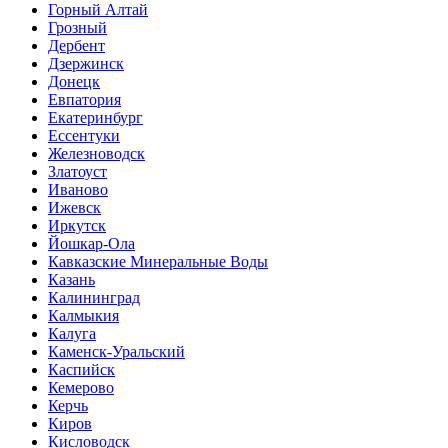
Горный Алтай
Грозный
Дербент
Дзержинск
Донецк
Евпатория
Екатеринбург
Ессентуки
Железноводск
Златоуст
Иваново
Ижевск
Иркутск
Йошкар-Ола
Кавказские Минеральные Воды
Казань
Калининград
Калмыкия
Калуга
Каменск-Уральский
Каспийск
Кемерово
Керчь
Киров
Кисловодск