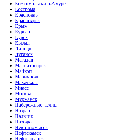
Комсомольск-на-Амуре
Кострома
Краснодар
Красноярск
Крым
Курган
Курск
Кызыл
Липецк
Луганск
Магадан
Магнитогорск
Майкоп
Мариуполь
Махачкала
Миасс
Москва
Мурманск
Набережные Челны
Назрань
Нальчик
Находка
Невинномысск
Нефтекамск
Нефтеюганск