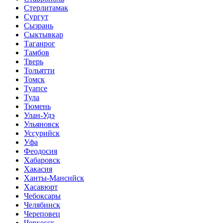
Стерлитамак
Сургут
Сызрань
Сыктывкар
Таганрог
Тамбов
Тверь
Тольятти
Томск
Туапсе
Тула
Тюмень
Улан-Удэ
Ульяновск
Уссурийск
Уфа
Феодосия
Хабаровск
Хакасия
Ханты-Мансийск
Хасавюрт
Чебоксары
Челябинск
Череповец
Черкесск