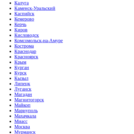
Калуга
Каменск-Уральский
Каспийск
Кемерово
Керчь
Киров
Кисловодск
Комсомольск-на-Амуре
Кострома
Краснодар
Красноярск
Крым
Курган
Курск
Кызыл
Липецк
Луганск
Магадан
Магнитогорск
Майкоп
Мариуполь
Махачкала
Миасс
Москва
Мурманск