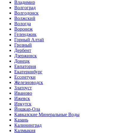
Владимир
Волгоград
Волгодонск
Волжский
Вологда
Воронеж
Геленджик
Горный Алтай
Грозный
Дербент
Дзержинск
Донецк
Евпатория
Екатеринбург
Ессентуки
Железноводск
Златоуст
Иваново
Ижевск
Иркутск
Йошкар-Ола
Кавказские Минеральные Воды
Казань
Калининград
Калмыкия