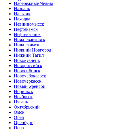
Набережные Челны
Назрань
Нальчик
Находка
Невинномысск
Нефтекамск
Нефтеюганск
Нижневартовск
Нижнекамск
Нижний Новгород
Нижний Тагил
Новокузнецк
Новороссийск
Новосибирск
Новочебоксарск
Новочеркасск
Новый Уренгой
Норильск
Ноябрьск
Нягань
Октябрьский
Омск
Орёл
Оренбург
Пенза