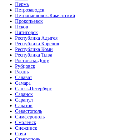
Пермь
Петрозаводск
Петропавловск-Камчатский
Прокопьевск
Псков
Пятигорск
Республика Адыгея
Республика Карелия
Республика Коми
Республика Тыва
Ростов-на-Дону
Рубцовск
Рязань
Салават
Самара
Санкт-Петербург
Саранск
Сарапул
Саратов
Севастополь
Симферополь
Смоленск
Снежинск
Сочи
Ставрополь