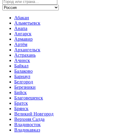
Абакан
Альметьевск
Анапа
Ангарск
Армавир
Артём
Архангельск
Астрахань
Ачинск
Байкал
Балаково
Барнаул
Белгород
Березники
Бийск
Благовещенск
Братск
Брянск
Великий Новгород
Верхняя Салда
Владивосток
Владикавказ