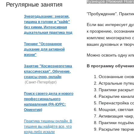
Кузнецов (Нижний Новг
Регулярные занятия
"Пробуждение". Практи
Энергодыхание: энергия,
тишина в голове и "кайф"
Если вас интересует ду
без химии. Интенсивная
к прозрению, осознани
дыхательная практика под
комплекс многократно 
музыку
Тренинг "Осознанное
ваших духовных и творч
дыхание для активной
жизни"
Можно освоить одну или
В программу обучения
Занятие "Космоэнергетика
классическая". Обучение,
Осознанные снов
сеансы очно, онлайн
(Санкт-Петербург)
Астральные путе
Практики раскрыт
Поиск своего дела и нового
Раскрытие канала
профессионального
Перенастройка со
направления (РА-КУРС:
Мощная, светлая 
Ориентир)
Активизация чакр
Практика тишины онлайн. В
Практики подъём
тишине вы найдёте все, что
Раскрытие творче
когда-либо искали