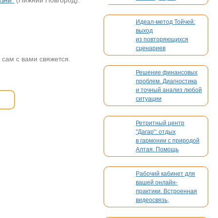
изни"
(Нижний Новгород).
Идеал-метод Тойчей:
выход
из повторяющихся
сценариев
 сам с вами свяжется.
Решение финансовых
проблем. Диагностика
и точный анализ любой
ситуации
Ретритный центр
"Дагар": отдых
в гармонии с природой
Алтая. Помощь
в организации вашего
мероприятия
Рабочий кабинет для
вашей онлайн-
практики. Встроенная
видеосвязь,
бронирование,
платежи. Без