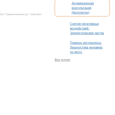
Антикризисная
конкуренции
консультация
(бесплатно)
йте "
Самопознание.ру
". Спасибо!
Снятие негативных
воздействий.
Энергетическая чистка
Помощь экстрасенса.
Диагностика человека
по фото
Все услуги