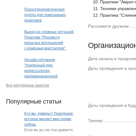
Практики "Амрит-
Техники управле
Психотерапевтическая
группа для помогающих
Практика "Слияни
практиков
Расскажите друзьям
Выход из сложных ситуаций.
Практика "Просмотр
прошлых воплощений
Организацио
с помощью кристаллов".
Кристальная раскладка
Дата начала и продолж
(очно или дистанционно)
Онлайн-обучение
(Краснодар)
"Усиленный курс
Даты проведения в пр
регрессологии,
реинкарнационной
и квантовой терапии"
Все регулярные занятия
Популярные статьи
Даты проведения в бу
Кто вы, зумеры? Поколение,
которое меняет мир прямо
Тренер
сейчас
Если вы до сих пор думаете,
что зумеры — это просто