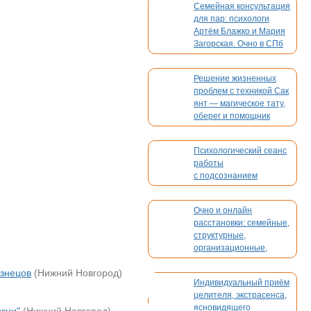
Семейная консультация
для пар: психологи
Артём Блажко и Мария
Загорская. Очно в СПб
и онлайн
Решение жизненных
проблем с техникой Сак
янт — магическое тату,
оберег и помощник
Психологический сеанс
работы
с подсознанием
Очно и онлайн
расстановки: семейные,
структурные,
организационные,
духовные, кармические
знецов
(Нижний Новгород)
Индивидуальный приём
целителя, экстрасенса,
ясновидящего