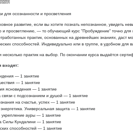
ород)
ки для осознанности и просветления
ховное развитие, если вы хотите познать непознанное, увидеть нев
ю и просветлению, — то обучающий курс "Пробуждение" точно для
отработанных практик, основанных на древнейших знаниях, даст м
еских способностей. Индивидуально или в группе, в удобном для в
 несколько практик на выбор. По окончании курса выдаётся серти
 входят:
идения — 1 занятие
шествия — 1 занятие
ия ясновидения — 1 занятие
 связи с подсознанием и душой — 1 занятие
знания на счастье, успех — 1 занятие
энергетика. Универсальная защита — 1 занятие
, укрепление ауры — 1 занятие
а Силы Кундалини — 1 занятие
ских способностей — 1 занятие