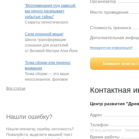
Организатор
"подростки, которые
"Воспоминания под завесой:
постоянно
…
как гипноз раскрывает
Место проведения
забытые тайны"
Секреты гипнотического
Стоимость тренинга
пробуждения памяти
Нередко под гипнозом люди
Сила огненной мощи!
Дополнительная инфо
извлекают из глубин
…
Школа трансформации
сознания для искателей
Некорректная информация?
от Великой Матери Агни Йоги
Е.И. Рерих!
…
Точка сборки или перенос
Запишите меня на 
внимания
Точка сборки — это ваше
неосознанное, фоновое
внимание, направленное
Контактная 
Все статьи
на определённый
…
Центр развития "Дре
Адрес
Нашли ошибку?
Телефон
Нашли опечатку, ошибку, неточность?
Не могу дозвониться
Перезвон
Пожалуйста, выделите мышкой текст
Время работы