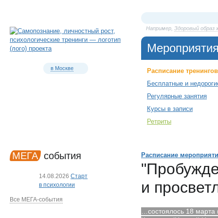
Например,
Здоровый образ 
Мероприяти
в Москве
Расписание тренингов
Бесплатные и недороги
Регулярные занятия
Курсы в записи
Ретриты
МЕГА
события
Расписание мероприят
"Пробужде
14.08.2026
Старт
и просвет
в психологии
Все МЕГА-события
…состоялось 18 марта 