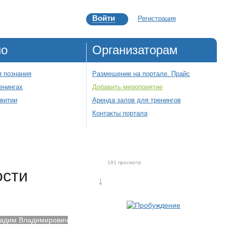
Войти
Регистрация
но
Организаторам
 познания
Размещение на портале. Прайс
енингах
Добавить мероприятие
звитии
Аренда залов для тренингов
Контакты портала
191 просмотр
ости
↓
адим Владимирович