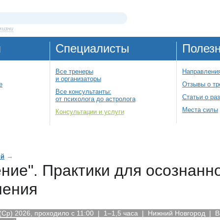
жизни
я
Специалисты
Полез
Все тренеры
Направления
и организаторы
е
Отзывы о тр
Все консультанты:
Статьи о ра
от психолога до астролога
Места силы
Консультации и услуги
→
ий
ние". Практики для осознанн
ления
(Ср) 2026, проходило с 11:00 | 1–1,5 часа | Нижний Новгород
| В