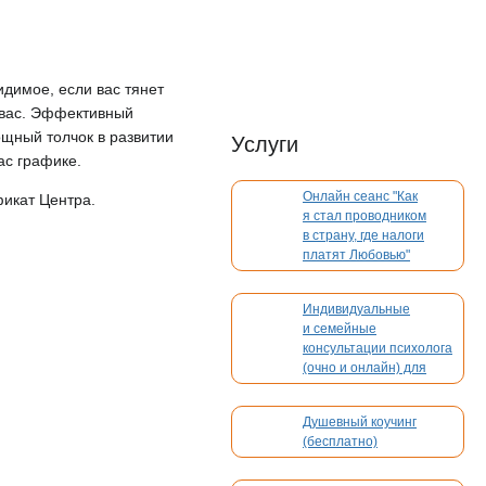
идимое, если вас тянет
 вас. Эффективный
ощный толчок в развитии
Услуги
ас графике.
Онлайн сеанс "Как
фикат Центра.
я стал проводником
в страну, где налоги
платят Любовью"
Индивидуальные
и семейные
консультации психолога
(очно и онлайн) для
взрослых и детей
Душевный коучинг
(бесплатно)