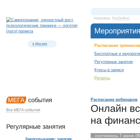
Например,
PortDeBras
Мероприяти
в Москве
Расписание тренингов
Бесплатные и недороги
Регулярные занятия
Курсы в записи
Ретриты
МЕГА
события
Расписание вебинаров
Онлайн вс
Все МЕГА-события
на финанс
Регулярные занятия
…состоялось 7 июня (Вс
Энергодыхание: энергия,