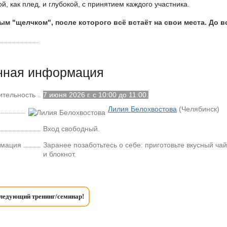
й, как плед, и глубокой, с принятием каждого участника.
ым "щелчком", после которого всё встаёт на свои места. До в
нная информация
ительность
7 июня 2026 г. с 10:00 до 11:00.
Лилия Белохвостова
(Челябинск)
Вход свободный.
рмация
Заранее позаботьтесь о себе: приготовьте вкусный чай
и блокнот.
следующий тренинг/семинар!