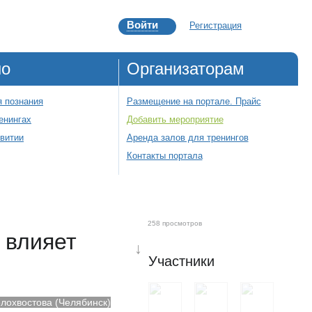
Войти
Регистрация
но
Организаторам
 познания
Размещение на портале. Прайс
енингах
Добавить мероприятие
звитии
Аренда залов для тренингов
Контакты портала
258 просмотров
 влияет
↓
Участники
лохвостова (Челябинск)