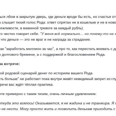
ться лбом в закрытую дверь, где деньги вроде бы есть, но счастья от
а слышит тихий голос Рода: ответ спрятан не в кошельке и не в нов
ежливости, в маминой тревоге за каждый рубль).
то честно говорит себе:
"У меня всё нормально… но почему-то н
, что деньги — это не враг и не награда за страдание.
как "заработать миллион за час", а про то, как перестать воевать с 
 долгового бремени, а с поддержкой и благословением Рода.
а встрече:
вой родовой сценарий денег по историям вашего Рода.
ть больше" не работает пока внутри живёт невидимый запрет из гл
речи вас ждёт тёплая практика.
ете примерно с таким тихим, очень личным удивлением:
ткуда это взялось! Оказывается, я не жадина и не транжира. Я
о не нести. Могу просто жить и позволить деньгам приходить с