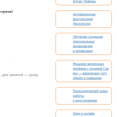
Алтая. Помощь
в организации вашего
мероприятия
стречи!
Антикризисная
консультация
(бесплатно)
Обучение созданию
персональных
аромасвечей
и аромасаше
.
Решение жизненных
проблем с техникой Сак
янт — магическое тату,
, для записей — ручку
оберег и помощник
Психологический сеанс
работы
с подсознанием
Очно и онлайн