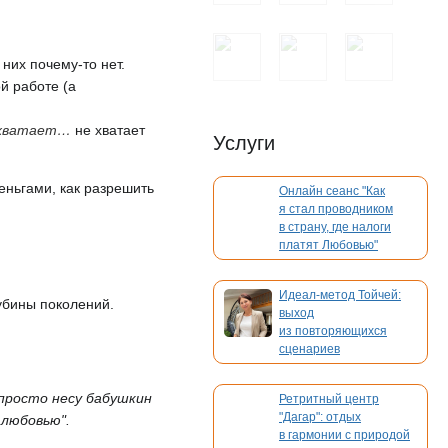
 них почему-то нет.
ой работе (а
е хватает…
не хватает
Услуги
деньгами, как разрешить
Онлайн сеанс "Как
я стал проводником
в страну, где налоги
платят Любовью"
Идеал-метод Тойчей:
убины поколений.
выход
из повторяющихся
сценариев
 просто несу бабушкин
Ретритный центр
"Дагар": отдых
 любовью".
в гармонии с природой