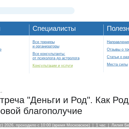
я
Специалисты
Полез
Все тренеры
Направления
и организаторы
е
Отзывы о тр
Все консультанты:
Статьи о ра
от психолога до астролога
Места силы
Консультации и услуги
→
треча "Деньги и Род". Как Род
овой благополучие
) 2026, проходило с 10:00 (время Московское) | 1 час
| Лилия Бе