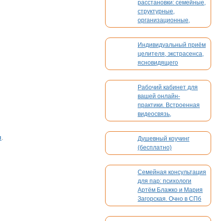
расстановки: семейные,
структурные,
организационные,
духовные, кармические
Индивидуальный приём
целителя, экстрасенса,
ясновидящего
Рабочий кабинет для
вашей онлайн-
практики. Встроенная
видеосвязь,
бронирование,
платежи. Без
я
.
Душевный коучинг
конкуренции
(бесплатно)
Семейная консультация
для пар: психологи
Артём Блажко и Мария
Загорская. Очно в СПб
и онлайн