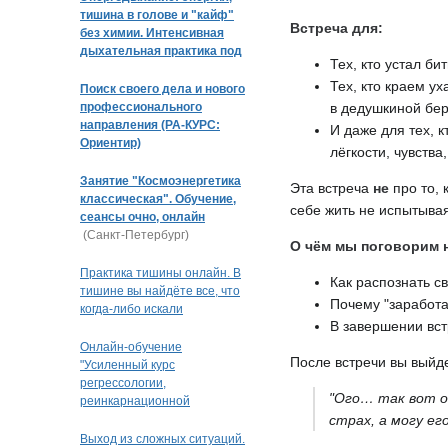
тишина в голове и "кайф"
Встреча для:
без химии. Интенсивная
дыхательная практика под
Тех, кто устал би
музыку
Тех, кто краем ух
Поиск своего дела и нового
профессионального
в дедушкиной бер
направления (РА-КУРС:
И даже для тех, к
Ориентир)
лёгкости, чувства
Занятие "Космоэнергетика
Эта встреча
не
про то, 
классическая". Обучение,
себе жить не испытывая
сеансы очно, онлайн
(Санкт-Петербург)
О чём мы поговорим н
Практика тишины онлайн. В
Как распознать с
тишине вы найдёте все, что
Почему "заработа
когда-либо искали
В завершении вст
Онлайн-обучение
После встречи вы выйд
"Усиленный курс
регрессологии,
"Ого… так вот о
реинкарнационной
и квантовой терапии"
страх, а могу ег
Выход из сложных ситуаций.