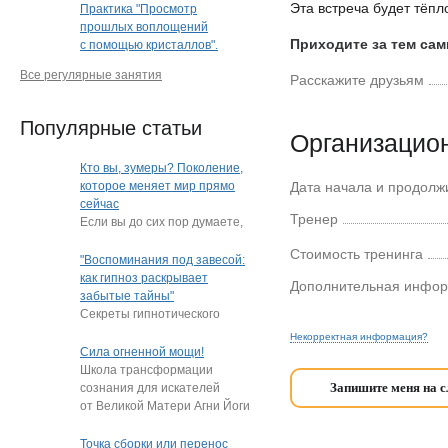
Эта встреча будет тёпло
Практика "Просмотр
прошлых воплощений
Приходите за тем сам
с помощью кристаллов".
Кристальная раскладка
Все регулярные занятия
Расскажите друзьям
(очно или дистанционно)
(Краснодар)
Популярные статьи
Организацио
Кто вы, зумеры? Поколение,
которое меняет мир прямо
Дата начала и продолж
сейчас
Тренер
Если вы до сих пор думаете,
что зумеры — это просто
Стоимость тренинга
"подростки, которые
"Воспоминания под завесой:
постоянно
…
как гипноз раскрывает
Дополнительная инфо
забытые тайны"
Секреты гипнотического
пробуждения памяти
Некорректная информация?
Нередко под гипнозом люди
Сила огненной мощи!
извлекают из глубин
…
Школа трансформации
Запишите меня на 
сознания для искателей
от Великой Матери Агни Йоги
Е.И. Рерих!
…
Точка сборки или перенос