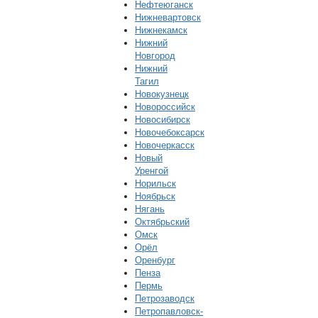
Нефтеюганск
Нижневартовск
Нижнекамск
Нижний
Новгород
Нижний
Тагил
Новокузнецк
Новороссийск
Новосибирск
Новочебоксарск
Новочеркасск
Новый
Уренгой
Норильск
Ноябрьск
Нягань
Октябрьский
Омск
Орёл
Оренбург
Пенза
Пермь
Петрозаводск
Петропавловск-