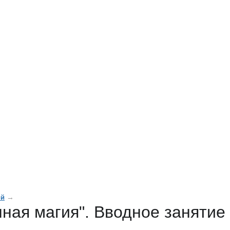
→
ий
чная магия". Вводное занятие