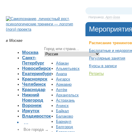
Например,
Арт-йога
Мероприяти
в Москве
Расписание тренингов
Бесплатные и недороги
Москва
Санкт-
Регулярные занятия
Петербург
Абакан
Курсы в записи
Новосибирск
Альметьевск
Екатеринбург
Ретриты
Анапа
Красноярск
Ангарск
Челябинск
Армавир
Краснодар
Артём
Нижний
Архангельск
Новгород
Астрахань
Воронеж
Ачинск
Иркутск
Байкал
Владивосток
Балаково
Барнаул
…
Белгород
Все города →