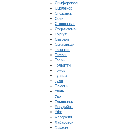
Симферополь
Смоленск
Снежинск
Сочи
Ставрополь
Стерлитамак
Сургут
Сызрань
Сыктывкар
Таганрог
Тамбов
Тверь
Тольятти
Томск
Туапсе
Тула
Тюмень
Улан-
Удэ
Ульяновск
Уссурийск
Уфа
Феодосия
Хабаровск
Хакасия