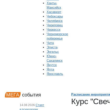
Ханты-
Мансийск
Хасавюрт
Чебоксары
Челябинск
Череповец
Черкесск
Черноморское
побережье
Чита
Элиста
Энгельс
Южно-
Сахалинск
Якутск
Ялта
Ярославль
МЕГА
события
Расписание мероприят
Курс "Све
14.08.2026
Старт
в психологии