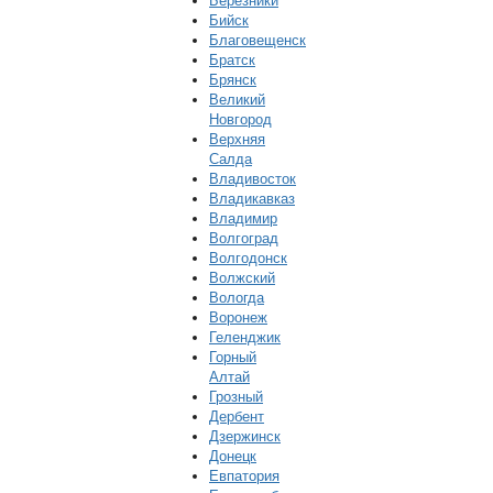
Березники
Бийск
Благовещенск
Братск
Брянск
Великий
Новгород
Верхняя
Салда
Владивосток
Владикавказ
Владимир
Волгоград
Волгодонск
Волжский
Вологда
Воронеж
Геленджик
Горный
Алтай
Грозный
Дербент
Дзержинск
Донецк
Евпатория