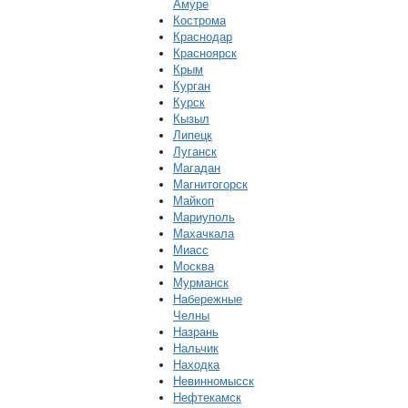
Амуре
Кострома
Краснодар
Красноярск
Крым
Курган
Курск
Кызыл
Липецк
Луганск
Магадан
Магнитогорск
Майкоп
Мариуполь
Махачкала
Миасс
Москва
Мурманск
Набережные
Челны
Назрань
Нальчик
Находка
Невинномысск
Нефтекамск