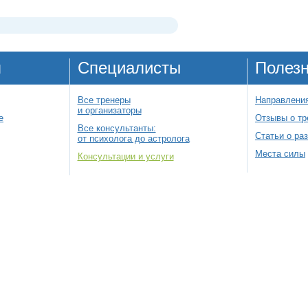
я
Специалисты
Полез
Все тренеры
Направления
и организаторы
е
Отзывы о тр
Все консультанты:
Статьи о ра
от психолога до астролога
Места силы
Консультации и услуги