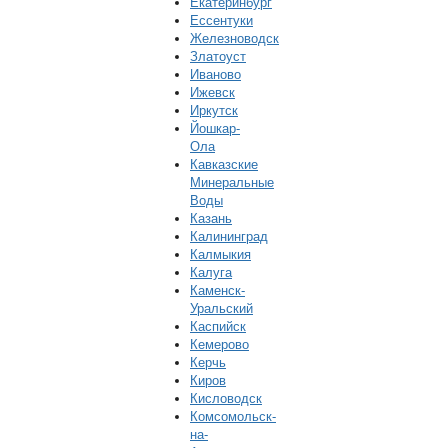
Екатеринбург
Ессентуки
Железноводск
Златоуст
Иваново
Ижевск
Иркутск
Йошкар-
Ола
Кавказские
Минеральные
Воды
Казань
Калининград
Калмыкия
Калуга
Каменск-
Уральский
Каспийск
Кемерово
Керчь
Киров
Кисловодск
Комсомольск-
на-