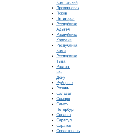
Камчатский
Прокопьевск
Псков
Пятигорск
Республика
Адыгея
Республика
Карелия
Республика
Коми
Республика
Тыва
Ростов-
на-
Дону
Рубцовск
Рязань
Салават
Самара
Санкт-
Петербург
Саранск
Сарапул
Саратов
Севастополь