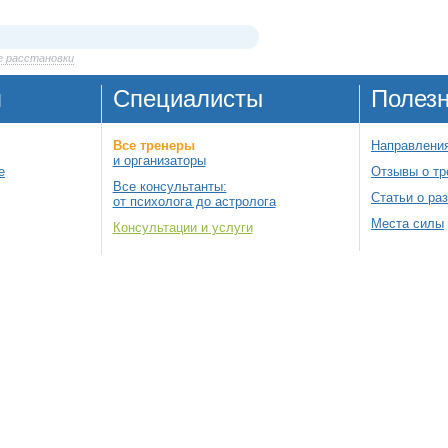
е расстановки
я
Специалисты
Полез
Все тренеры
Направления
и организаторы
е
Отзывы о тр
Все консультанты:
Статьи о ра
от психолога до астролога
Места силы
Консультации и услуги