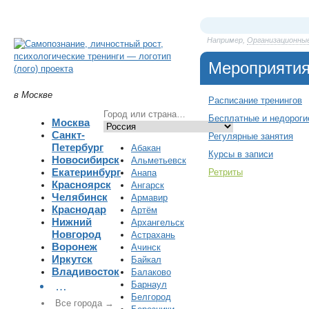
Например,
Организационны
Мероприяти
в Москве
Расписание тренингов
Бесплатные и недороги
Москва
Санкт-
Регулярные занятия
Петербург
Абакан
Курсы в записи
Новосибирск
Альметьевск
Екатеринбург
Ретриты
Анапа
Красноярск
Ангарск
Челябинск
Армавир
Краснодар
Артём
Нижний
Архангельск
Новгород
Астрахань
Воронеж
Ачинск
Иркутск
Байкал
Владивосток
Балаково
Барнаул
…
Белгород
Все города →