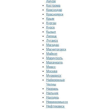
Амуре
Кострома
Краснодар
Красноярск
Крым
Курган
Курск
Кызыл
Липецк
Луганск
Магадан
Магнитогорск
Майкоп
Мариуполь
Махачкала
Миасс
Москва
Мурманск
Набережные
Челны
Назрань
Нальчик
Находка
Невинномысск
Нефтекамск