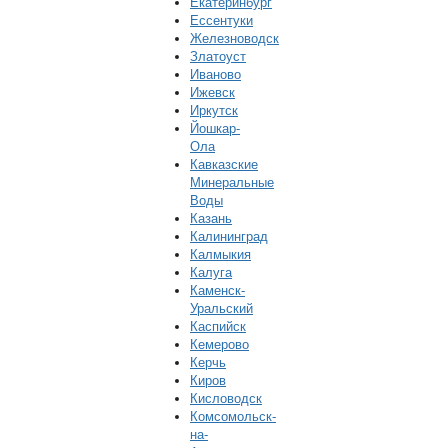
Екатеринбург
Ессентуки
Железноводск
Златоуст
Иваново
Ижевск
Иркутск
Йошкар-
Ола
Кавказские
Минеральные
Воды
Казань
Калининград
Калмыкия
Калуга
Каменск-
Уральский
Каспийск
Кемерово
Керчь
Киров
Кисловодск
Комсомольск-
на-