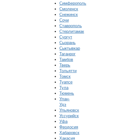
Симферополь
Смоленск
Снежинск
Сочи
Ставрополь
Стерлитамак
Сургут
Сызрань
Сыктывкар
Таганрог
Тамбов
Тверь
Тольятти
Томск
Туапсе
Тула
Тюмень
Улан-
Удэ
Ульяновск
Уссурийск
Уфа
Феодосия
Хабаровск
Хакасия