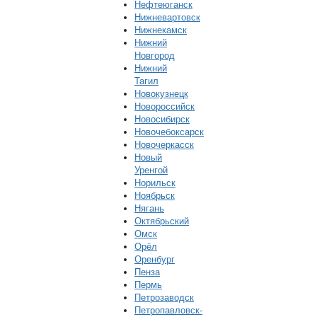
Нефтеюганск
Нижневартовск
Нижнекамск
Нижний
Новгород
Нижний
Тагил
Новокузнецк
Новороссийск
Новосибирск
Новочебоксарск
Новочеркасск
Новый
Уренгой
Норильск
Ноябрьск
Нягань
Октябрьский
Омск
Орёл
Оренбург
Пенза
Пермь
Петрозаводск
Петропавловск-