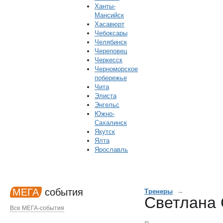
Ханты-
Мансийск
Хасавюрт
Чебоксары
Челябинск
Череповец
Черкесск
Черноморское
побережье
Чита
Элиста
Энгельс
Южно-
Сахалинск
Якутск
Ялта
Ярославль
МЕГА
события
→
Тренеры
Светлана
Все МЕГА-события