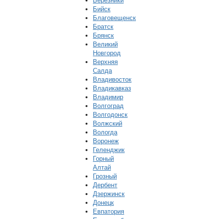
Березники
Бийск
Благовещенск
Братск
Брянск
Великий
Новгород
Верхняя
Салда
Владивосток
Владикавказ
Владимир
Волгоград
Волгодонск
Волжский
Вологда
Воронеж
Геленджик
Горный
Алтай
Грозный
Дербент
Дзержинск
Донецк
Евпатория