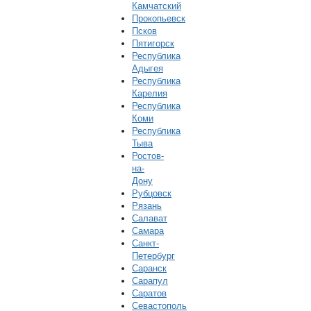
Камчатский
Прокопьевск
Псков
Пятигорск
Республика
Адыгея
Республика
Карелия
Республика
Коми
Республика
Тыва
Ростов-
на-
Дону
Рубцовск
Рязань
Салават
Самара
Санкт-
Петербург
Саранск
Сарапул
Саратов
Севастополь