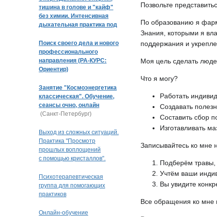
Позвольте представитьс
тишина в голове и "кайф"
без химии. Интенсивная
По образованию я фарм
дыхательная практика под
Знания, которыми я вла
музыку
Поиск своего дела и нового
поддержания и укрепле
профессионального
направления (РА-КУРС:
Моя цель сделать люде
Ориентир)
Что я могу?
Занятие "Космоэнергетика
Работать индивиду
классическая". Обучение,
сеансы очно, онлайн
Создавать полезн
(Санкт-Петербург)
Составить сбор п
Изготавливать ма
Выход из сложных ситуаций.
Практика "Просмотр
Записывайтесь ко мне 
прошлых воплощений
с помощью кристаллов".
Подберём травы,
Кристальная раскладка
Учтём ваши индив
(очно или дистанционно)
Психотерапевтическая
Вы увидите конкре
(Краснодар)
группа для помогающих
практиков
Все обращения ко мне 
Онлайн-обучение