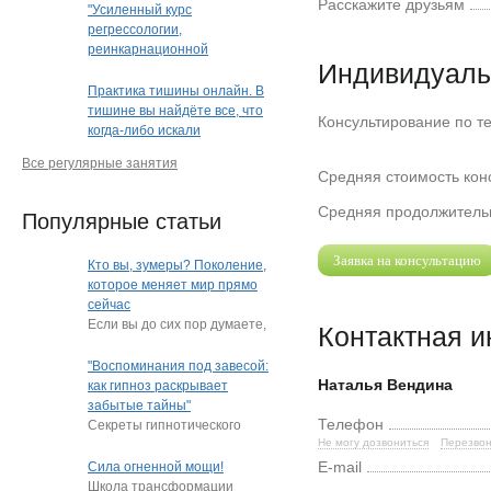
Расскажите друзьям
"Усиленный курс
регрессологии,
реинкарнационной
Индивидуаль
и квантовой терапии"
Практика тишины онлайн. В
тишине вы найдёте все, что
Консультирование по т
когда-либо искали
Все регулярные занятия
Средняя стоимость конс
Средняя продолжительн
Популярные статьи
Заявка на консультацию
Кто вы, зумеры? Поколение,
которое меняет мир прямо
сейчас
Если вы до сих пор думаете,
Контактная 
что зумеры — это просто
"подростки, которые
"Воспоминания под завесой:
постоянно
…
Наталья Вендина
как гипноз раскрывает
забытые тайны"
Телефон
Секреты гипнотического
Не могу дозвониться
Перезвон
пробуждения памяти
Нередко под гипнозом люди
E-mail
Сила огненной мощи!
извлекают из глубин
…
Школа трансформации