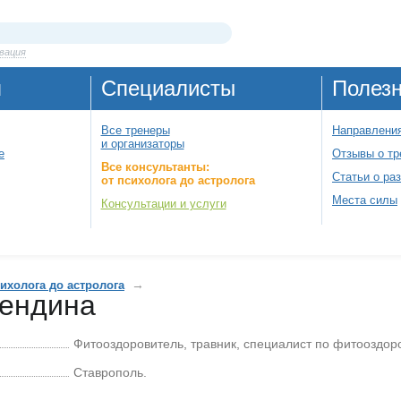
вация
я
Специалисты
Полез
Все тренеры
Направления
и организаторы
е
Отзывы о тр
Все консультанты:
Статьи о ра
от психолога до астролога
Места силы
Консультации и услуги
→
сихолога до астролога
Вендина
Фитооздоровитель, травник, специалист по фитооздо
Ставрополь.