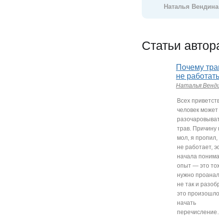
Наталья Вендина
Статьи автор
Почему тра
не работат
Наталья Венд
Всех приветств
человек может
разочаровыват
трав. Причину 
мол, я пропил,
не работает, э
начала понима
опыт — это то
нужно проанал
не так и разоб
это произошло.
начать
перечисление