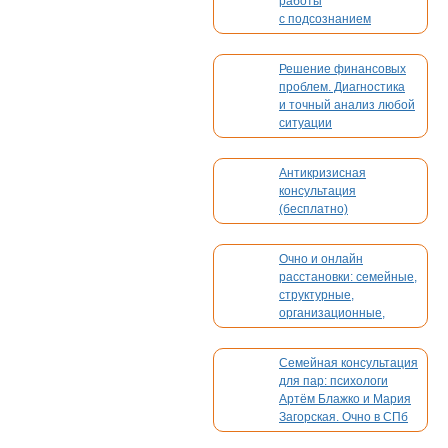
работы
с подсознанием
Решение финансовых
проблем. Диагностика
и точный анализ любой
ситуации
Антикризисная
консультация
(бесплатно)
Очно и онлайн
расстановки: семейные,
структурные,
организационные,
духовные, кармические
Семейная консультация
для пар: психологи
Артём Блажко и Мария
Загорская. Очно в СПб
и онлайн