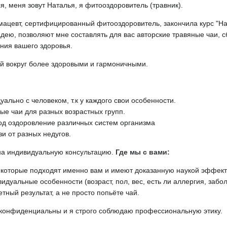
я, меня зовут Наталья, я фитооздоровитель (травник).
ацевт, сертифицированный фитооздоровитель, закончила курс "На
дею, позволяют мне составлять для вас авторские травяные чаи, с
ния вашего здоровья.
й вокруг более здоровыми и гармоничными.
ально с человеком, т.к у каждого свои особенности.
ые чаи для разных возрастных групп.
од оздоровление различных систем организма
зи от разных недугов.
на индивидуальную консультацию.
Где мы с вами:
 которые подходят именно вам и имеют доказанную наукой эффект
идуальные особенности (возраст, пол, вес, есть ли аллергия, забо
тный результат, а не просто попьёте чай.
конфиденциальны и я строго соблюдаю профессиональную этику.