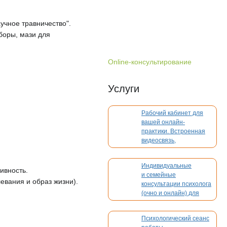
учное травничество".
боры, мази для
Online-консультирование
Услуги
Рабочий кабинет для
вашей онлайн-
практики. Встроенная
видеосвязь,
бронирование,
платежи. Без
Индивидуальные
конкуренции
ивность.
и семейные
левания и образ жизни).
консультации психолога
(очно и онлайн) для
взрослых и детей
Психологический сеанс