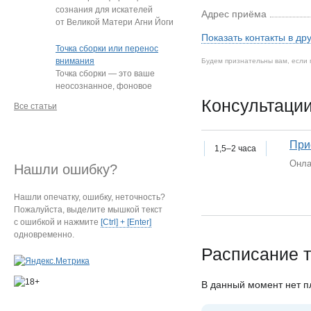
сознания для искателей
Адрес приёма
от Великой Матери Агни Йоги
Е.И. Рерих!
…
Показать контакты в др
Точка сборки или перенос
внимания
Будем признательны вам, если 
Точка сборки — это ваше
неосознанное, фоновое
внимание, направленное
Консультации
Все статьи
на определённый
…
При
1,5–2 часа
Онла
Нашли ошибку?
Нашли опечатку, ошибку, неточность?
Пожалуйста, выделите мышкой текст
с ошибкой и нажмите
[Ctrl] + [Enter]
одновременно.
Расписание т
В данный момент нет 