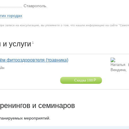
Ставрополь
.
угих городах
при записи на консультацию, вы упомянете о том, что нашли информацию на сайте "
Самоп
 и услуги
1
ём фитооздоровтеля (травника)
йн
Скидка 100
Р
ренингов и семинаров
планируемых мероприятий.