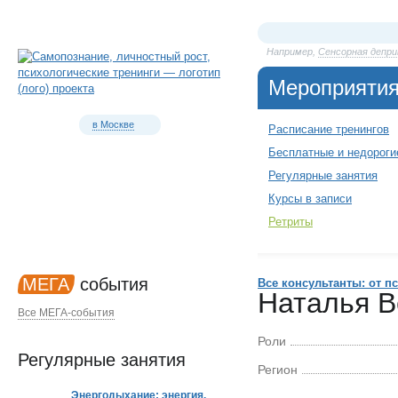
Например,
Сенсорная депри
Мероприяти
в Москве
Расписание тренингов
Бесплатные и недороги
Регулярные занятия
Курсы в записи
Ретриты
МЕГА
события
Все консультанты: от п
Наталья 
Все МЕГА-события
Роли
Регулярные занятия
Регион
Энергодыхание: энергия,