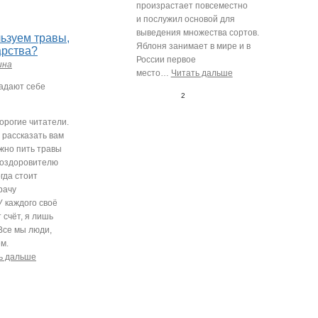
произрастает повсеместно
и послужил основой для
0
выведения множества сортов.
льзуем травы,
Яблоня занимает в мире и в
арства?
России первое
ина
место
…
Читать дальше
задают себе
2
0
орогие читатели.
 рассказать вам
ожно пить травы
ооздоровителю
огда стоит
рачу
У каждого своё
 счёт, я лишь
Все мы люди,
м.
ь дальше
0