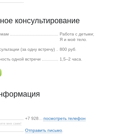
ное консультирование
емам
Работа с детьми;
Я и моё тело.
ультации (за одну встречу)
800 руб.
ость одной встречи
1,5–2 часа.
информация
+7 928…
посмотреть телефон
ите мне сами!
Отправить письмо
.