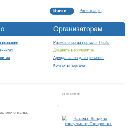
Войти
Регистрация
но
Организаторам
 познания
Размещение на портале. Прайс
енингах
Добавить мероприятие
звитии
Аренда залов для тренингов
Контакты портала
91 просмотр
↓
ровлению нанм.