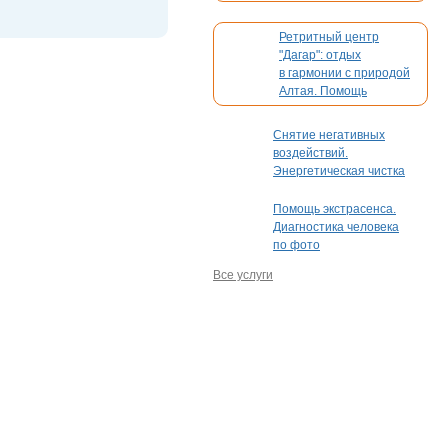
Ретритный центр
"Дагар": отдых
в гармонии с природой
Алтая. Помощь
в организации вашего
мероприятия
Снятие негативных
воздействий.
Энергетическая чистка
Помощь экстрасенса.
Диагностика человека
по фото
Все услуги