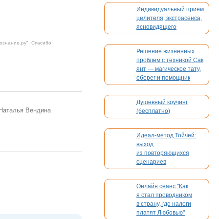
Индивидуальный приём
целителя, экстрасенса,
ясновидящего
ознание.ру
". Спасибо!
Решение жизненных
проблем с техникой Сак
янт — магическое тату,
оберег и помощник
Душевный коучинг
Наталья Вендина
(бесплатно)
Идеал-метод Тойчей:
выход
из повторяющихся
сценариев
Онлайн сеанс "Как
я стал проводником
в страну, где налоги
платят Любовью"