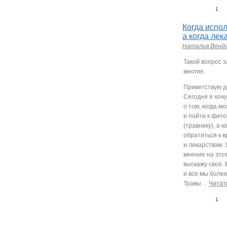
1
Когда испо
а когда лек
Наталья Венд
Такой вопрос 
многие.
Приветствую д
Сегодня я хочу
о том, когда м
и пойти к фит
(травнику), а к
обратиться к в
и лекарствам. 
мнение на этот
выскажу своё. 
и все мы более
Травы
…
Читат
1