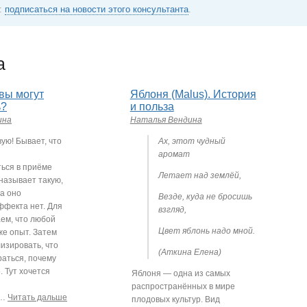
:
подписаться на новости этого консультанта
.
а
вы могут
Яблоня (Malus). История
ь?
и польза
ина
Наталья Вендина
ую! Бывает, что
Ах, этот чудный
аромат
ься в приёме
Летает над землёй,
называет такую,
 а оно
Везде, куда не бросишь
ффекта нет. Для
взгляд,
ем, что любой
Цвет яблонь надо мной.
же опыт. Затем
изировать, что
(Аткина Елена)
раться, почему
 Тут хочется
Яблоня — одна из самых
распространённых в мире
…
Читать дальше
плодовых культур. Вид