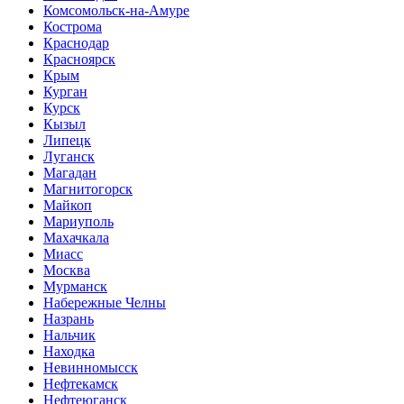
Комсомольск-на-Амуре
Кострома
Краснодар
Красноярск
Крым
Курган
Курск
Кызыл
Липецк
Луганск
Магадан
Магнитогорск
Майкоп
Мариуполь
Махачкала
Миасс
Москва
Мурманск
Набережные Челны
Назрань
Нальчик
Находка
Невинномысск
Нефтекамск
Нефтеюганск