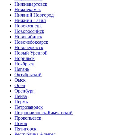
Нижневартовск
Нижнекамск
Нижний Новгород
Нижний Тагил
Новокузнецк
Новороссийск
Новосибирск
Новочебоксарск
Новочеркасск
Новый Уренгой
Норильск
Ноябрьск
Нягань
Октябрьский
Омск
Орёл
Оренбург
Пенза
Пермь
Петрозаводск
Петропавловск-Камчатский
Прокопьевск
Псков
Пятигорск
Республика Адыгея