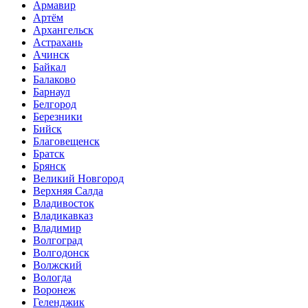
Армавир
Артём
Архангельск
Астрахань
Ачинск
Байкал
Балаково
Барнаул
Белгород
Березники
Бийск
Благовещенск
Братск
Брянск
Великий Новгород
Верхняя Салда
Владивосток
Владикавказ
Владимир
Волгоград
Волгодонск
Волжский
Вологда
Воронеж
Геленджик