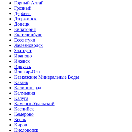
Горный Алтай
Грозный
Дербент
Дзержинск
Донецк
Евпатория
Екатеринбург
Ессентуки
Железноводск
Златоуст
Иваново
Ижевск
Иркутск
Йошкар-Ола
Кавказские Минеральные Воды
Казань
Калининград
Калмыкия
Калуга
Каменск-Уральский
Каспийск
Кемерово
Керчь
Киров
Кисловодск