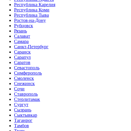
Республика Карелия
Республика Коми
Республика Тыва
Ростов-на-Дону
Рубцовск
Рязань
Салават
Самара
Санкт-Петербург
Саранск
Сарапул
Саратов
Севастополь
Симферополь
Смоленск
Снежинск
Сочи
Ставрополь
Стерлитамак
Сургут
Сызрань
Сыктывкар
Таганрог
Тамбов
Тверь