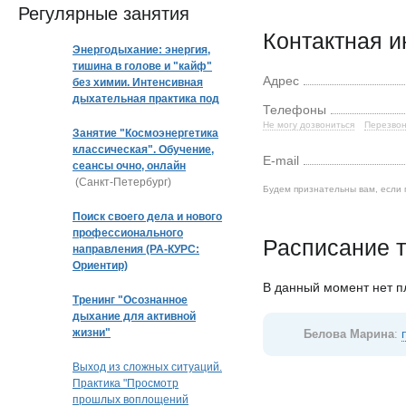
Регулярные занятия
Контактная 
Энергодыхание: энергия,
тишина в голове и "кайф"
Адрес
без химии. Интенсивная
дыхательная практика под
Телефоны
музыку
Не могу дозвониться
Перезвон
Занятие "Космоэнергетика
классическая". Обучение,
E-mail
сеансы очно, онлайн
(Санкт-Петербург)
Будем признательны вам, если 
Поиск своего дела и нового
профессионального
Расписание т
направления (РА-КУРС:
Ориентир)
В данный момент нет 
Тренинг "Осознанное
дыхание для активной
жизни"
Белова Марина
:
Выход из сложных ситуаций.
Практика "Просмотр
прошлых воплощений