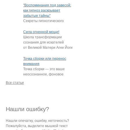
"подростки, которые
"Воспоминания под завесой:
постоянно
…
как гипноз раскрывает
забытые тайны"
Секреты гипнотического
пробуждения памяти
Нередко под гипнозом люди
Сила огненной мощи!
извлекают из глубин
…
Школа трансформации
сознания для искателей
от Великой Матери Агни Йоги
Е.И. Рерих!
…
Точка сборки или перенос
внимания
Точка сборки — это ваше
неосознанное, фоновое
внимание, направленное
Все статьи
на определённый
…
Нашли ошибку?
Нашли опечатку, ошибку, неточность?
Пожалуйста, выделите мышкой текст