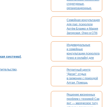
структурные,
организационные,
духовные, кармические
Семейная консультация
для пар: психологи
Артём Блажко и Мария
Загорская. Очно в СПб
и онлайн
Индивидуальные
и семейные
консультации психолога
кая система)
,
(очно и онлайн) для
взрослых и детей
лительство
.
Ретритный центр
"Дагар": отдых
в гармонии с природой
Алтая. Помощь
в организации вашего
мероприятия
Решение жизненных
проблем с техникой Сак
янт — магическое тату,