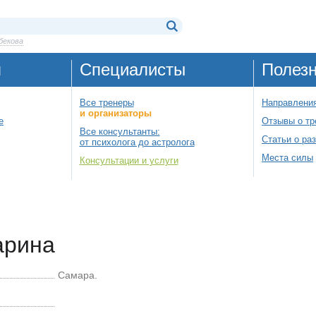
бекова
я
Специалисты
Полез
Все тренеры
Направления
и организаторы
е
Отзывы о тр
Все консультанты:
Статьи о ра
от психолога до астролога
Места силы
Консультации и услуги
арина
Самара.