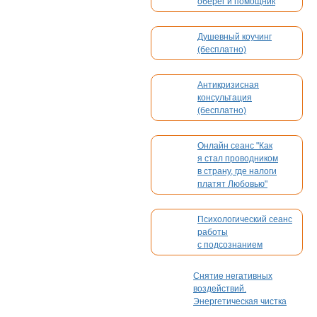
оберег и помощник
Душевный коучинг
(бесплатно)
Антикризисная
консультация
(бесплатно)
Онлайн сеанс "Как
я стал проводником
в страну, где налоги
платят Любовью"
Психологический сеанс
работы
с подсознанием
Снятие негативных
воздействий.
Энергетическая чистка