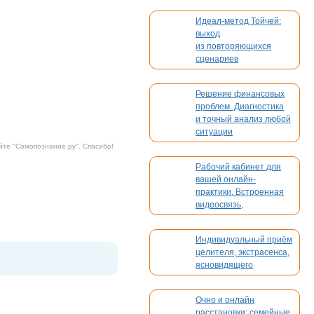
Идеал-метод Тойчей:
выход
из повторяющихся
сценариев
Решение финансовых
проблем. Диагностика
и точный анализ любой
ситуации
йте "
Самопознание.ру
". Спасибо!
Рабочий кабинет для
вашей онлайн-
практики. Встроенная
видеосвязь,
бронирование,
платежи. Без
Индивидуальный приём
конкуренции
целителя, экстрасенса,
ясновидящего
Очно и онлайн
расстановки: семейные,