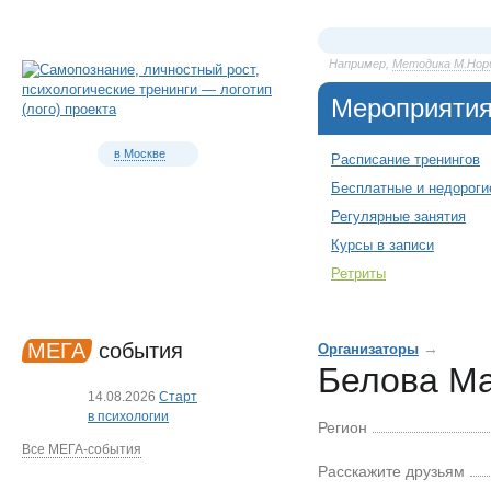
Например,
Методика М.Нор
Мероприяти
в Москве
Расписание тренингов
Бесплатные и недороги
Регулярные занятия
Курсы в записи
Ретриты
МЕГА
события
→
Организаторы
Белова М
14.08.2026
Старт
в психологии
Регион
Все МЕГА-события
Расскажите друзьям