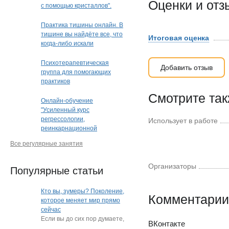
Оценки и от
с помощью кристаллов".
Кристальная раскладка
(очно или дистанционно)
Практика тишины онлайн. В
(Краснодар)
тишине вы найдёте все, что
Итоговая оценка
когда-либо искали
Психотерапевтическая
Добавить отзыв
группа для помогающих
практиков
Смотрите та
Онлайн-обучение
"Усиленный курс
регрессологии,
Использует в работе
реинкарнационной
и квантовой терапии"
Все регулярные занятия
Организаторы
Популярные статьи
Кто вы, зумеры? Поколение,
Комментарии
которое меняет мир прямо
сейчас
Если вы до сих пор думаете,
ВКонтакте
что зумеры — это просто