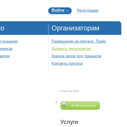
Войти
Регистрация
но
Организаторам
 познания
Размещение на портале. Прайс
енингах
Добавить мероприятие
звитии
Аренда залов для тренингов
Контакты портала
9 просмотров
↓
Я интересуюсь
Услуги