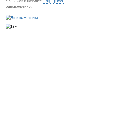
с ошибкой и нажмите
[Ctrl] + [Enter]
одновременно.