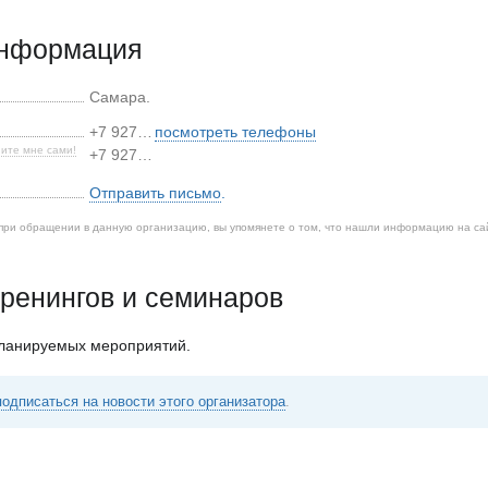
информация
Самара
.
+7 927…
посмотреть телефоны
ите мне сами!
+7 927…
Отправить письмо
.
при обращении в данную организацию, вы упомянете о том, что нашли информацию на са
ренингов и семинаров
планируемых мероприятий.
подписаться на новости этого организатора
.