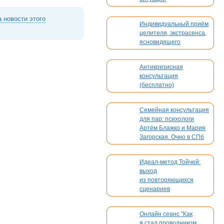
 новости этого
Индивидуальный приём
целителя, экстрасенса,
ясновидящего
Антикризисная
консультация
(бесплатно)
Семейная консультация
для пар: психологи
Артём Блажко и Мария
Загорская. Очно в СПб
и онлайн
Идеал-метод Тойчей:
выход
из повторяющихся
сценариев
Онлайн сеанс "Как
я стал проводником