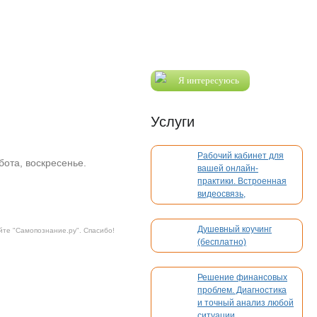
Я интересуюсь
Услуги
Рабочий кабинет для
ббота, воскресенье.
вашей онлайн-
практики. Встроенная
видеосвязь,
бронирование,
платежи. Без
Душевный коучинг
йте "
Самопознание.ру
". Спасибо!
конкуренции
(бесплатно)
Решение финансовых
проблем. Диагностика
и точный анализ любой
ситуации