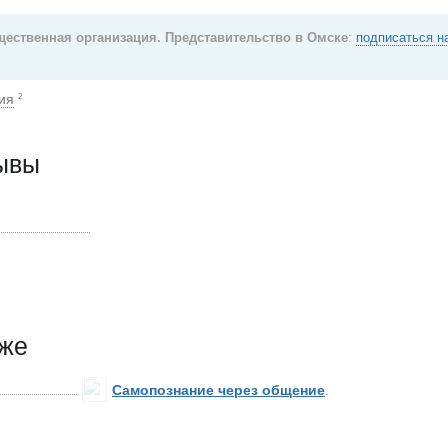
щественная организация. Представительство в Омске
:
подписаться на
ия
2
зывы
кже
Самопознание через общение
.