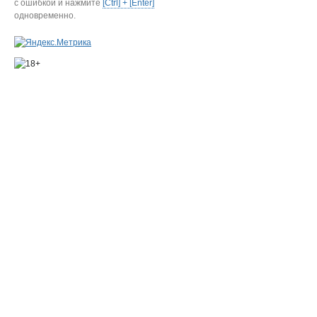
с ошибкой и нажмите
[Ctrl] + [Enter]
одновременно.