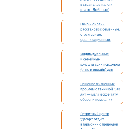
в страну, где налоги
платят Любовью"
Очно и онлайн
расстановки: семейные,
структурные,
организационные,
духовные, кармические
Индивидуальные
и семейные
консультации психолога
(очно и онлайн) для
взрослых и детей
Решение жизненных
проблем с техникой Сак
янт — магическое тату,
оберег и помощник
Ретритный центр
"Дагар": отдых
в гармонии с природой