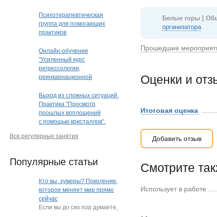
Психотерапевтическая
Белые горы | Об
группа для помогающих
организатора
.
практиков
Прошедшие мероприят
Онлайн-обучение
"Усиленный курс
регрессологии,
Оценки и от
реинкарнационной
и квантовой терапии"
Выход из сложных ситуаций.
Практика "Просмотр
Итоговая оценка
прошлых воплощений
с помощью кристаллов".
Кристальная раскладка
Все регулярные занятия
Добавить отзыв
(очно или дистанционно)
(Краснодар)
Популярные статьи
Смотрите та
Кто вы, зумеры? Поколение,
Использует в работе
которое меняет мир прямо
сейчас
Если вы до сих пор думаете,
что зумеры — это просто