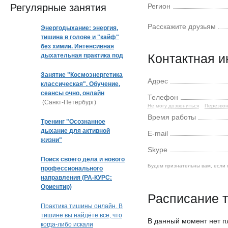
Регулярные занятия
Регион
Расскажите друзьям
Энергодыхание: энергия,
тишина в голове и "кайф"
без химии. Интенсивная
Контактная 
дыхательная практика под
музыку
Занятие "Космоэнергетика
Адрес
классическая". Обучение,
сеансы очно, онлайн
Телефон
(Санкт-Петербург)
Не могу дозвониться
Перезвон
Время работы
Тренинг "Осознанное
дыхание для активной
E-mail
жизни"
Skype
Поиск своего дела и нового
Будем признательны вам, если 
профессионального
направления (РА-КУРС:
Ориентир)
Расписание т
Практика тишины онлайн. В
тишине вы найдёте все, что
В данный момент нет 
когда-либо искали