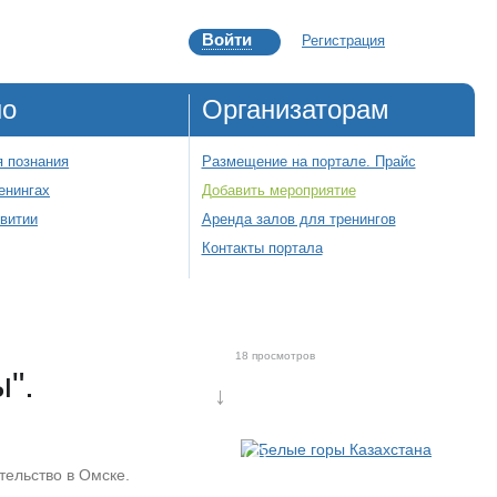
Войти
Регистрация
но
Организаторам
 познания
Размещение на портале. Прайс
енингах
Добавить мероприятие
звитии
Аренда залов для тренингов
Контакты портала
18 просмотров
".
↓
ельство в Омске.