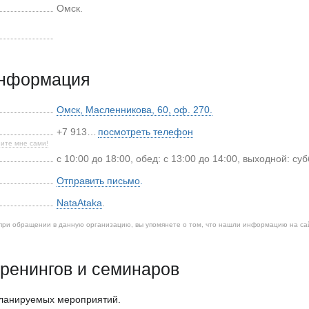
Омск.
информация
Омск
,
Масленникова, 60, оф. 270.
+7 913…
посмотреть телефон
ите мне сами!
с 10:00 до 18:00, обед: с 13:00 до 14:00, выходной: су
Отправить письмо
.
NataAtaka
.
при обращении в данную организацию, вы упомянете о том, что нашли информацию на са
ренингов и семинаров
планируемых мероприятий.