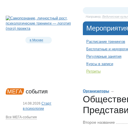
Например,
Ведическая куль
Мероприяти
в Москве
Расписание тренингов
Бесплатные и недороги
Регулярные занятия
Курсы в записи
Ретриты
МЕГА
события
→
Организаторы
Обществен
14.08.2026
Старт
Представи
в психологии
Все МЕГА-события
Второе название