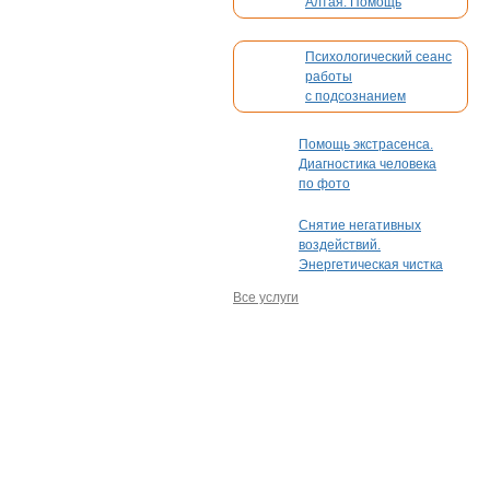
Алтая. Помощь
в организации вашего
мероприятия
Психологический сеанс
работы
с подсознанием
Помощь экстрасенса.
Диагностика человека
по фото
Снятие негативных
воздействий.
Энергетическая чистка
Все услуги