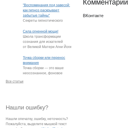
Комментарии
"подростки, которые
"Воспоминания под завесой:
постоянно
…
как гипноз раскрывает
ВКонтакте
забытые тайны"
Секреты гипнотического
пробуждения памяти
Нередко под гипнозом люди
Сила огненной мощи!
извлекают из глубин
…
Школа трансформации
сознания для искателей
от Великой Матери Агни Йоги
Е.И. Рерих!
…
Точка сборки или перенос
внимания
Точка сборки — это ваше
неосознанное, фоновое
внимание, направленное
Все статьи
на определённый
…
Нашли ошибку?
Нашли опечатку, ошибку, неточность?
Пожалуйста, выделите мышкой текст