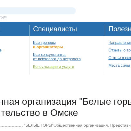
тура
я
Специалисты
Полез
Все тренеры
Направления
и организаторы
е
Отзывы о тр
Все консультанты:
Статьи о ра
от психолога до астролога
Места силы
Консультации и услуги
ная организация "Белые горы
тельство в Омске
"БЕЛЫЕ ГОРЫ"Общественная организация. Представит