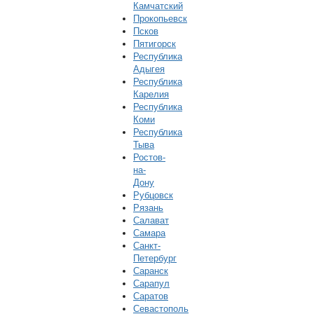
Камчатский
Прокопьевск
Псков
Пятигорск
Республика
Адыгея
Республика
Карелия
Республика
Коми
Республика
Тыва
Ростов-
на-
Дону
Рубцовск
Рязань
Салават
Самара
Санкт-
Петербург
Саранск
Сарапул
Саратов
Севастополь