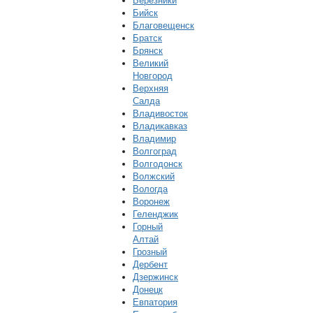
Березники
Бийск
Благовещенск
Братск
Брянск
Великий
Новгород
Верхняя
Салда
Владивосток
Владикавказ
Владимир
Волгоград
Волгодонск
Волжский
Вологда
Воронеж
Геленджик
Горный
Алтай
Грозный
Дербент
Дзержинск
Донецк
Евпатория