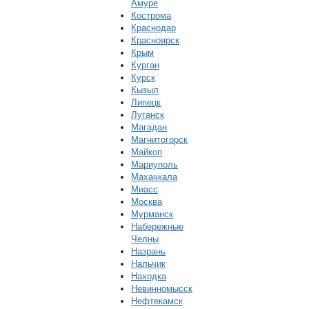
Амуре
Кострома
Краснодар
Красноярск
Крым
Курган
Курск
Кызыл
Липецк
Луганск
Магадан
Магнитогорск
Майкоп
Мариуполь
Махачкала
Миасс
Москва
Мурманск
Набережные
Челны
Назрань
Нальчик
Находка
Невинномысск
Нефтекамск