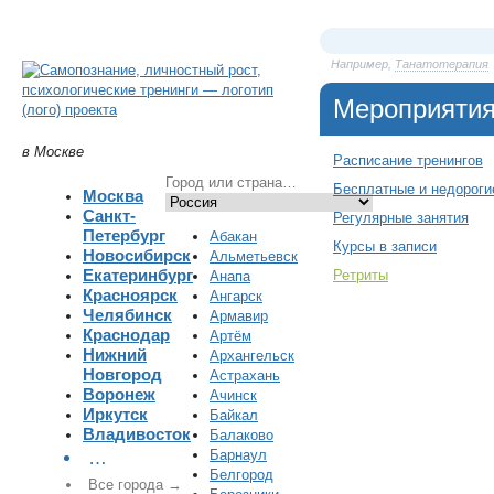
Например,
Танатотерапия
Мероприяти
в Москве
Расписание тренингов
Бесплатные и недороги
Москва
Санкт-
Регулярные занятия
Петербург
Абакан
Курсы в записи
Новосибирск
Альметьевск
Екатеринбург
Ретриты
Анапа
Красноярск
Ангарск
Челябинск
Армавир
Краснодар
Артём
Нижний
Архангельск
Новгород
Астрахань
Воронеж
Ачинск
Иркутск
Байкал
Владивосток
Балаково
Барнаул
…
Белгород
Все города →