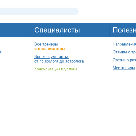
я
Специалисты
Полез
Все тренеры
Направления
и организаторы
е
Отзывы о тр
Все консультанты:
Статьи о ра
от психолога до астролога
Места силы
Консультации и услуги