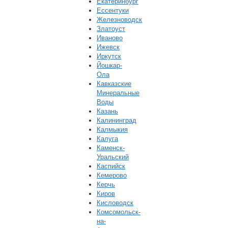
Екатеринбург
Ессентуки
Железноводск
Златоуст
Иваново
Ижевск
Иркутск
Йошкар-
Ола
Кавказские
Минеральные
Воды
Казань
Калининград
Калмыкия
Калуга
Каменск-
Уральский
Каспийск
Кемерово
Керчь
Киров
Кисловодск
Комсомольск-
на-