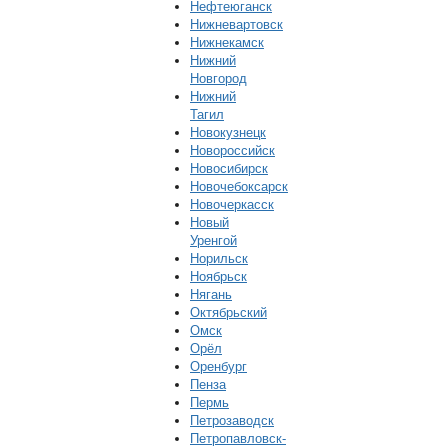
Нефтеюганск
Нижневартовск
Нижнекамск
Нижний
Новгород
Нижний
Тагил
Новокузнецк
Новороссийск
Новосибирск
Новочебоксарск
Новочеркасск
Новый
Уренгой
Норильск
Ноябрьск
Нягань
Октябрьский
Омск
Орёл
Оренбург
Пенза
Пермь
Петрозаводск
Петропавловск-