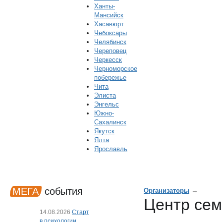
Ханты-
Мансийск
Хасавюрт
Чебоксары
Челябинск
Череповец
Черкесск
Черноморское
побережье
Чита
Элиста
Энгельс
Южно-
Сахалинск
Якутск
Ялта
Ярославль
МЕГА
события
→
Организаторы
Центр сем
14.08.2026
Старт
в психологии