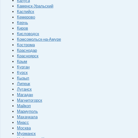
Калуга
Каменск-Уральский
Каспийск
Кемерово
Керчь
Киров
Кисловодск
Комсомольск-на-Амуре
Кострома
Краснодар
Красноярск
Крым
Курган
Курск
Кызыл
Липецк
Луганск
Магадан
Магнитогорск
Майкоп
Мариуполь
Махачкала
Миасс
Москва
Мурманск