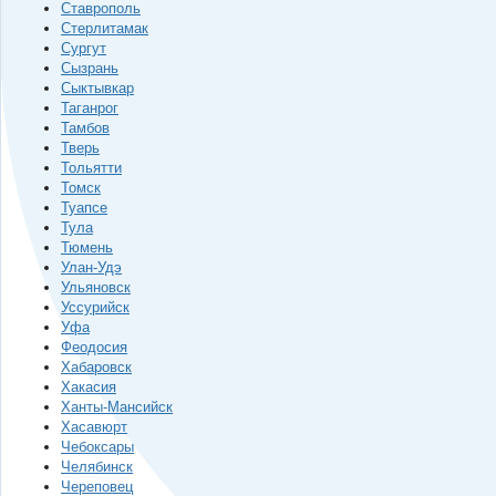
Ставрополь
Стерлитамак
Сургут
Сызрань
Сыктывкар
Таганрог
Тамбов
Тверь
Тольятти
Томск
Туапсе
Тула
Тюмень
Улан-Удэ
Ульяновск
Уссурийск
Уфа
Феодосия
Хабаровск
Хакасия
Ханты-Мансийск
Хасавюрт
Чебоксары
Челябинск
Череповец