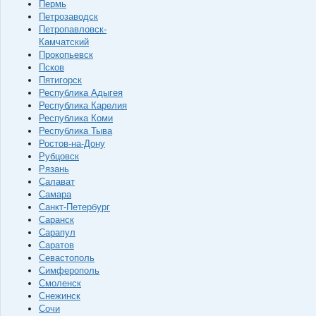
Пермь
Петрозаводск
Петропавловск-
Камчатский
Прокопьевск
Псков
Пятигорск
Республика Адыгея
Республика Карелия
Республика Коми
Республика Тыва
Ростов-на-Дону
Рубцовск
Рязань
Салават
Самара
Санкт-Петербург
Саранск
Сарапул
Саратов
Севастополь
Симферополь
Смоленск
Снежинск
Сочи