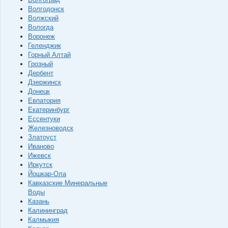
Волгодонск
Волжский
Вологда
Воронеж
Геленджик
Горный Алтай
Грозный
Дербент
Дзержинск
Донецк
Евпатория
Екатеринбург
Ессентуки
Железноводск
Златоуст
Иваново
Ижевск
Иркутск
Йошкар-Ола
Кавказские Минеральные
Воды
Казань
Калининград
Калмыкия