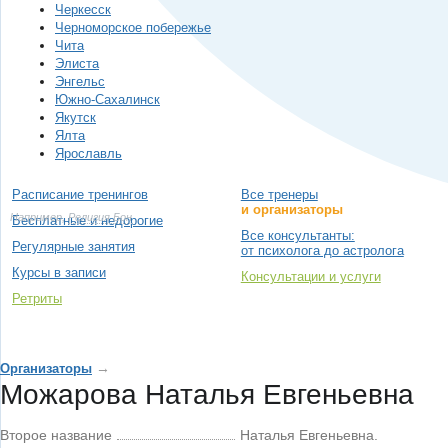
Черкесск
Черноморское побережье
Чита
Элиста
Энгельс
Южно-Сахалинск
Якутск
Ялта
Ярославль
Расписание тренингов
Все тренеры
и организаторы
Например,
Религия Бон
Бесплатные и недорогие
Все консультанты:
Регулярные занятия
от психолога до астролога
Курсы в записи
Консультации и услуги
Ретриты
→
Организаторы
Можарова Наталья Евгеньевна
Второе название
Наталья Евгеньевна.