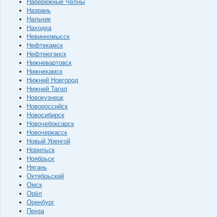
Набережные Челны
Назрань
Нальчик
Находка
Невинномысск
Нефтекамск
Нефтеюганск
Нижневартовск
Нижнекамск
Нижний Новгород
Нижний Тагил
Новокузнецк
Новороссийск
Новосибирск
Новочебоксарск
Новочеркасск
Новый Уренгой
Норильск
Ноябрьск
Нягань
Октябрьский
Омск
Орёл
Оренбург
Пенза