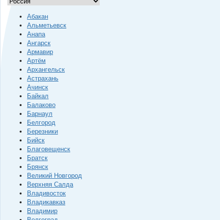
Абакан
Альметьевск
Анапа
Ангарск
Армавир
Артём
Архангельск
Астрахань
Ачинск
Байкал
Балаково
Барнаул
Белгород
Березники
Бийск
Благовещенск
Братск
Брянск
Великий Новгород
Верхняя Салда
Владивосток
Владикавказ
Владимир
Волгоград