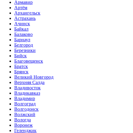
Армавир
Артём
Архангельск
Астрахань
Ачинск
Байкал
Балаково
Барнаул
Белгород
Березники
Бийск
Благовещенск
Братск
Брянск
Великий Новгород
Верхняя Салда
Владивосток
Владикавказ
Владимир
Волгоград
Волгодонск
Волжский
Вологда
Воронеж
Геленджик