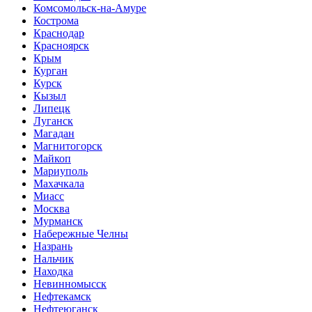
Комсомольск-на-Амуре
Кострома
Краснодар
Красноярск
Крым
Курган
Курск
Кызыл
Липецк
Луганск
Магадан
Магнитогорск
Майкоп
Мариуполь
Махачкала
Миасс
Москва
Мурманск
Набережные Челны
Назрань
Нальчик
Находка
Невинномысск
Нефтекамск
Нефтеюганск