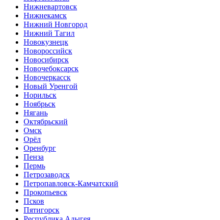
Нижневартовск
Нижнекамск
Нижний Новгород
Нижний Тагил
Новокузнецк
Новороссийск
Новосибирск
Новочебоксарск
Новочеркасск
Новый Уренгой
Норильск
Ноябрьск
Нягань
Октябрьский
Омск
Орёл
Оренбург
Пенза
Пермь
Петрозаводск
Петропавловск-Камчатский
Прокопьевск
Псков
Пятигорск
Республика Адыгея