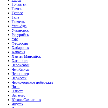
Тольятти
Томск
Туапсе
Тула
Тюмень
Улан-Удэ
Ульяновск
Уссурийск
Уфа
Феодосия
Хабаровск
Хакасия
Ханты-Мансийск
Хасавюрт
Чебоксары
Челябинск
Череповец
Черкесск
Черноморское побережье
Чита
Элиста
Энгельс
Южно-Сахалинск
Якутск