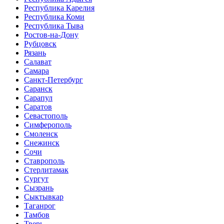
Республика Карелия
Республика Коми
Республика Тыва
Ростов-на-Дону
Рубцовск
Рязань
Салават
Самара
Санкт-Петербург
Саранск
Сарапул
Саратов
Севастополь
Симферополь
Смоленск
Снежинск
Сочи
Ставрополь
Стерлитамак
Сургут
Сызрань
Сыктывкар
Таганрог
Тамбов
Тверь