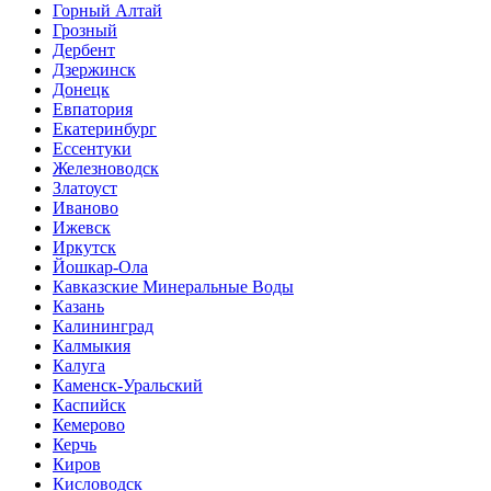
Горный Алтай
Грозный
Дербент
Дзержинск
Донецк
Евпатория
Екатеринбург
Ессентуки
Железноводск
Златоуст
Иваново
Ижевск
Иркутск
Йошкар-Ола
Кавказские Минеральные Воды
Казань
Калининград
Калмыкия
Калуга
Каменск-Уральский
Каспийск
Кемерово
Керчь
Киров
Кисловодск