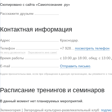
Скопировано с сайта «Самопознание .ру»
Расскажите друзьям
Контактная информация
Адрес
Краснодар
.
Телефон
+7 928…
посмотреть телефон
Не могу дозвониться
Перезвоните мне сами!
Время работы
с 10:00 до 18:00, обед: с 13:00
E-mail
Отправить письмо
.
Будем признательны вам, если при обращении в данную организацию, вы упомянете о то
Расписание тренингов и семинаров
В данный момент нет планируемых мероприятий.
Зеленогория | Загородный культурно-развлекательный клуб
:
подпис