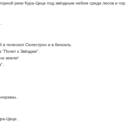
орной реки Кура-Цеце под звёздным небом среди лесов и гор.
..
 в телескоп Селестрон и в бинокль.
"Полет к Звёздам".
на земле!
"..
анорамы..
ра-Цеце..