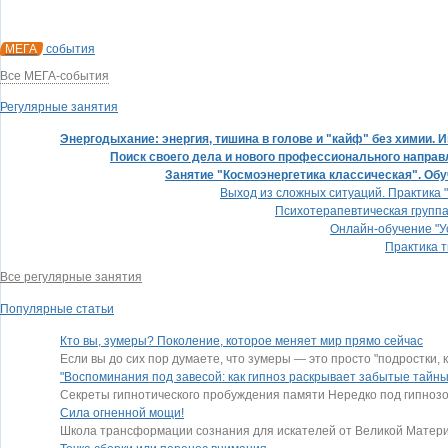
МЕГА
события
Все МЕГА-события
Регулярные занятия
Энергодыхание: энергия, тишина в голове и "кайф" без химии.
Поиск своего дела и нового профессионального направ
Занятие "Космоэнергетика классическая". Обу
Выход из сложных ситуаций. Практика 
Психотерапевтическая группа
Онлайн-обучение "У
Практика т
Все регулярные занятия
Популярные статьи
Кто вы, зумеры? Поколение, которое меняет мир прямо сейчас
Если вы до сих пор думаете, что зумеры — это просто "подростки,
"Воспоминания под завесой: как гипноз раскрывает забытые тайны
Секреты гипнотического пробуждения памяти Нередко под гипнозо
Сила огненной мощи!
Школа трансформации сознания для искателей от Великой Матери 