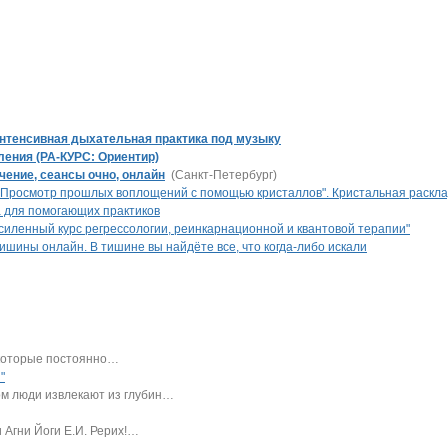
 Интенсивная дыхательная практика под музыку
ления (РА-КУРС: Ориентир)
чение, сеансы очно, онлайн
(Санкт-Петербург)
"Просмотр прошлых воплощений с помощью кристаллов". Кристальная раскла
 для помогающих практиков
силенный курс регрессологии, реинкарнационной и квантовой терапии"
ишины онлайн. В тишине вы найдёте все, что когда-либо искали
 которые постоянно
…
"
м люди извлекают из глубин
…
Агни Йоги Е.И. Рерих!
…