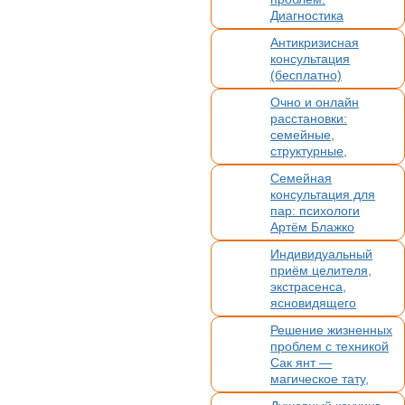
Диагностика
и точный анализ
Антикризисная
любой ситуации
консультация
(бесплатно)
Очно и онлайн
расстановки:
семейные,
структурные,
организационные,
Семейная
духовные,
консультация для
кармические
пар: психологи
Артём Блажко
и Мария Загорская.
Индивидуальный
Очно в СПб
приём целителя,
и онлайн
экстрасенса,
ясновидящего
Решение жизненных
проблем с техникой
Сак янт —
магическое тату,
оберег и помощник