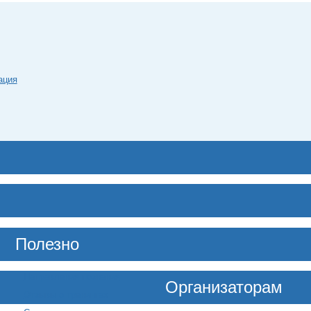
ация
Полезно
Направления познания
Организаторам
Отзывы о тренингах