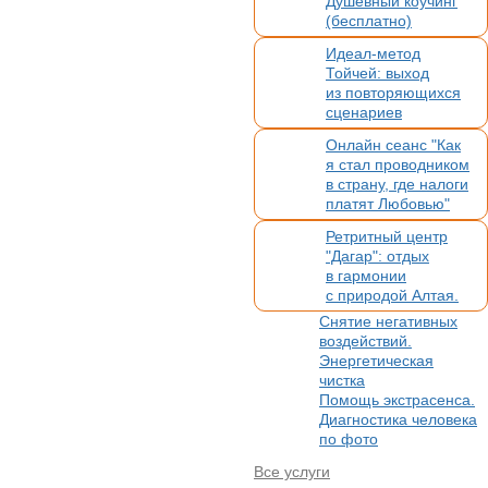
Душевный коучинг
(бесплатно)
Идеал-метод
Тойчей: выход
из повторяющихся
сценариев
Онлайн сеанс "Как
я стал проводником
в страну, где налоги
платят Любовью"
Ретритный центр
"Дагар": отдых
в гармонии
с природой Алтая.
Помощь
Снятие негативных
в организации
воздействий.
вашего
Энергетическая
мероприятия
чистка
Помощь экстрасенса.
Диагностика человека
по фото
Все услуги