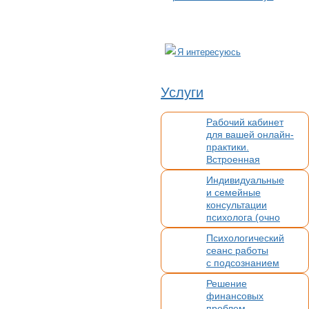
Я интересуюсь
Услуги
Рабочий кабинет
для вашей онлайн-
практики.
Встроенная
видеосвязь,
Индивидуальные
бронирование,
и семейные
платежи. Без
консультации
конкуренции
психолога (очно
и онлайн) для
Психологический
взрослых и детей
сеанс работы
с подсознанием
Решение
финансовых
проблем.