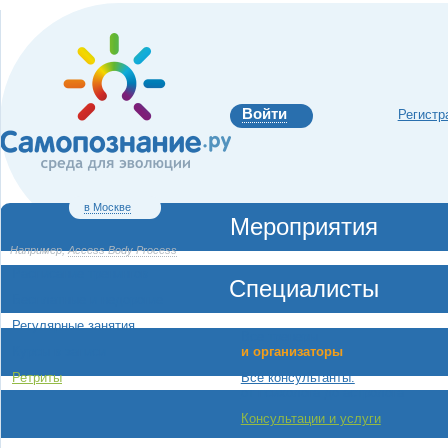
Войти
Регистр
в Москве
Мероприятия
Например,
Access Body Process
Расписание тренингов
Специалисты
Бесплатные и недорогие
Регулярные занятия
Все тренеры
и организаторы
Курсы в записи
Все консультанты:
Ретриты
от психолога до астролога
Консультации и услуги