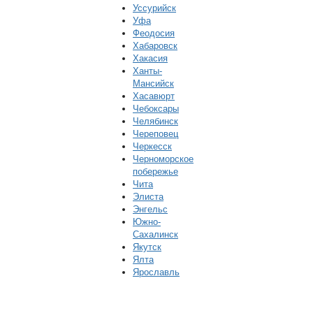
Уссурийск
Уфа
Феодосия
Хабаровск
Хакасия
Ханты-
Мансийск
Хасавюрт
Чебоксары
Челябинск
Череповец
Черкесск
Черноморское
побережье
Чита
Элиста
Энгельс
Южно-
Сахалинск
Якутск
Ялта
Ярославль