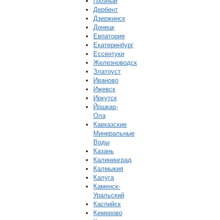
Грозный
Дербент
Дзержинск
Донецк
Евпатория
Екатеринбург
Ессентуки
Железноводск
Златоуст
Иваново
Ижевск
Иркутск
Йошкар-
Ола
Кавказские
Минеральные
Воды
Казань
Калининград
Калмыкия
Калуга
Каменск-
Уральский
Каспийск
Кемерово