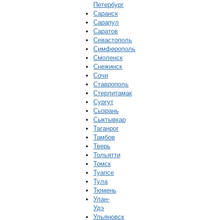
Петербург
Саранск
Сарапул
Саратов
Севастополь
Симферополь
Смоленск
Снежинск
Сочи
Ставрополь
Стерлитамак
Сургут
Сызрань
Сыктывкар
Таганрог
Тамбов
Тверь
Тольятти
Томск
Туапсе
Тула
Тюмень
Улан-
Удэ
Ульяновск