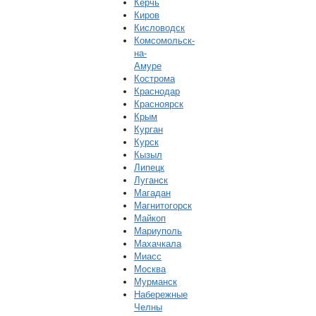
Керчь
Киров
Кисловодск
Комсомольск-
на-
Амуре
Кострома
Краснодар
Красноярск
Крым
Курган
Курск
Кызыл
Липецк
Луганск
Магадан
Магнитогорск
Майкоп
Мариуполь
Махачкала
Миасс
Москва
Мурманск
Набережные
Челны