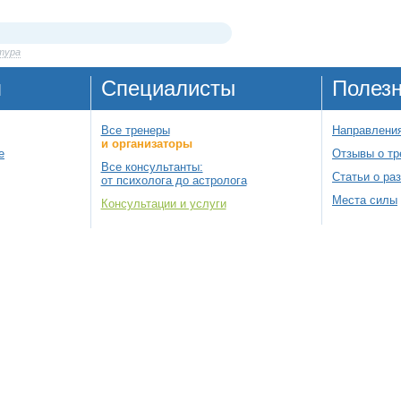
тура
я
Специалисты
Полез
Все тренеры
Направления
и организаторы
е
Отзывы о тр
Все консультанты:
Статьи о ра
от психолога до астролога
Места силы
Консультации и услуги