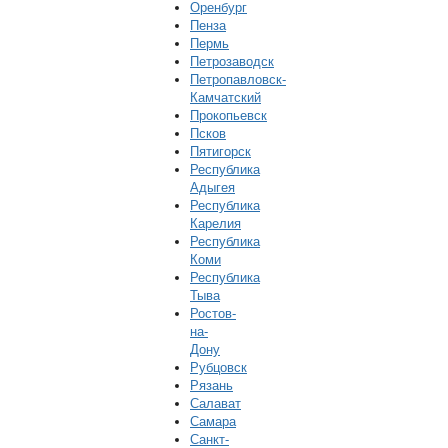
Оренбург
Пенза
Пермь
Петрозаводск
Петропавловск-
Камчатский
Прокопьевск
Псков
Пятигорск
Республика
Адыгея
Республика
Карелия
Республика
Коми
Республика
Тыва
Ростов-
на-
Дону
Рубцовск
Рязань
Салават
Самара
Санкт-