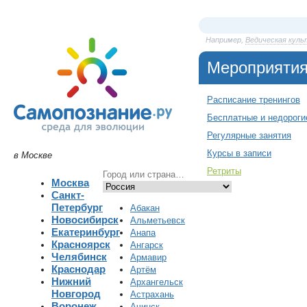
Например,
Ведическая куль
Мероприяти
Расписание тренингов
Бесплатные и недороги
Регулярные занятия
Курсы в записи
в Москве
Ретриты
Москва
Санкт-
Петербург
Абакан
Новосибирск
Альметьевск
Екатеринбург
Анапа
Красноярск
Ангарск
Челябинск
Армавир
Краснодар
Артём
Нижний
Архангельск
Новгород
Астрахань
Воронеж
Ачинск