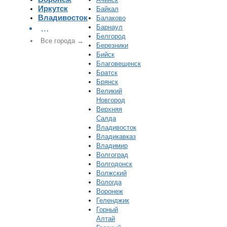
Иркутск
Байкал
Владивосток
Балаково
Барнаул
…
Белгород
Все города →
Березники
Бийск
Благовещенск
Братск
Брянск
Великий
Новгород
Верхняя
Салда
Владивосток
Владикавказ
Владимир
Волгоград
Волгодонск
Волжский
Вологда
Воронеж
Геленджик
Горный
Алтай