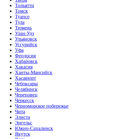
Тольятти
Томск
Туапсе
Тула
Тюмень
Улан-Удэ
Ульяновск
Уссурийск
Уфа
Феодосия
Хабаровск
Хакасия
Ханты-Мансийск
Хасавюрт
Чебоксары
Челябинск
Череповец
Черкесск
Черноморское побережье
Чита
Элиста
Энгельс
Южно-Сахалинск
Якутск