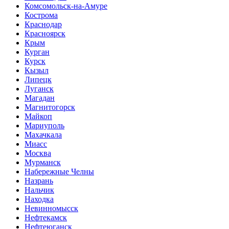
Комсомольск-на-Амуре
Кострома
Краснодар
Красноярск
Крым
Курган
Курск
Кызыл
Липецк
Луганск
Магадан
Магнитогорск
Майкоп
Мариуполь
Махачкала
Миасс
Москва
Мурманск
Набережные Челны
Назрань
Нальчик
Находка
Невинномысск
Нефтекамск
Нефтеюганск