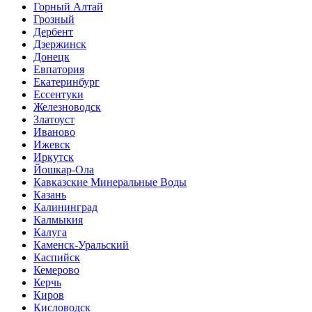
Горный Алтай
Грозный
Дербент
Дзержинск
Донецк
Евпатория
Екатеринбург
Ессентуки
Железноводск
Златоуст
Иваново
Ижевск
Иркутск
Йошкар-Ола
Кавказские Минеральные Воды
Казань
Калининград
Калмыкия
Калуга
Каменск-Уральский
Каспийск
Кемерово
Керчь
Киров
Кисловодск