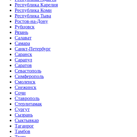
Республика Карелия
Республика Коми
Республика Тыва
Ростов-на-Дону
Рубцовск
Рязань
Салават
Самара
Санкт-Петербург
Саранск
Сарапул
Саратов
Севастополь
Симферополь
Смоленск
Снежинск
Сочи
Ставрополь
Стерлитамак
Сургут
Сызрань
Сыктывкар
Таганрог
Тамбов
Тверь