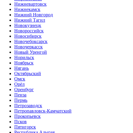
Нижневартовск
Нижнекамск
Нижний Новгород
Нижний Тагил
Новокузнецк
Новороссийск
Новосибирск
Новочебоксарск
Новочеркасск
Новый Уренгой
Норильск
Ноябрьск
Нягань
Октябрьский
Омск
Орёл
Оренбург
Пенза
Пермь
Петрозаводск
Петропавловск-Камчатский
Прокопьевск
Псков
Пятигорск
Республика Адыгея