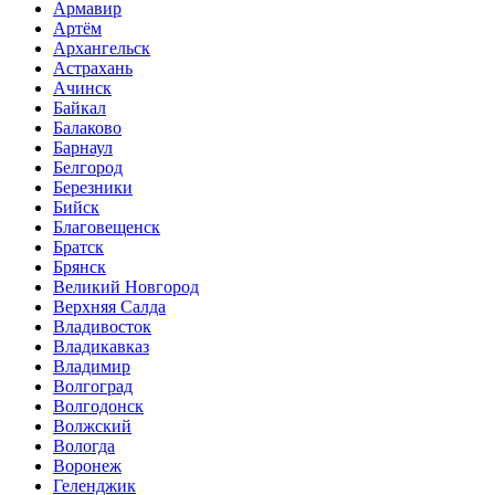
Армавир
Артём
Архангельск
Астрахань
Ачинск
Байкал
Балаково
Барнаул
Белгород
Березники
Бийск
Благовещенск
Братск
Брянск
Великий Новгород
Верхняя Салда
Владивосток
Владикавказ
Владимир
Волгоград
Волгодонск
Волжский
Вологда
Воронеж
Геленджик