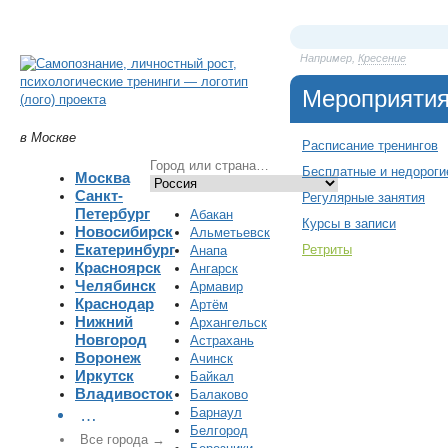
Например,
Кресение
Мероприяти
в Москве
Расписание тренингов
Бесплатные и недороги
Москва
Санкт-
Регулярные занятия
Петербург
Абакан
Курсы в записи
Новосибирск
Альметьевск
Екатеринбург
Ретриты
Анапа
Красноярск
Ангарск
Челябинск
Армавир
Краснодар
Артём
Нижний
Архангельск
Новгород
Астрахань
Воронеж
Ачинск
Иркутск
Байкал
Владивосток
Балаково
Барнаул
…
Белгород
Все города →