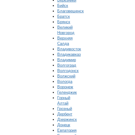
Березники
Бийск
Благовещенск
Братск
Брянск
Великий
Новгород
Верхняя
Салда
Владивосток
Владикавказ
Владимир
Волгоград
Волгодонск
Волжский
Вологда
Воронеж
Геленджик
Горный
Алтай
Грозный
Дербент
Дзержинск
Донецк
Евпатория