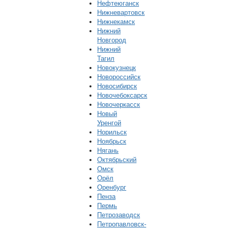
Нефтеюганск
Нижневартовск
Нижнекамск
Нижний
Новгород
Нижний
Тагил
Новокузнецк
Новороссийск
Новосибирск
Новочебоксарск
Новочеркасск
Новый
Уренгой
Норильск
Ноябрьск
Нягань
Октябрьский
Омск
Орёл
Оренбург
Пенза
Пермь
Петрозаводск
Петропавловск-