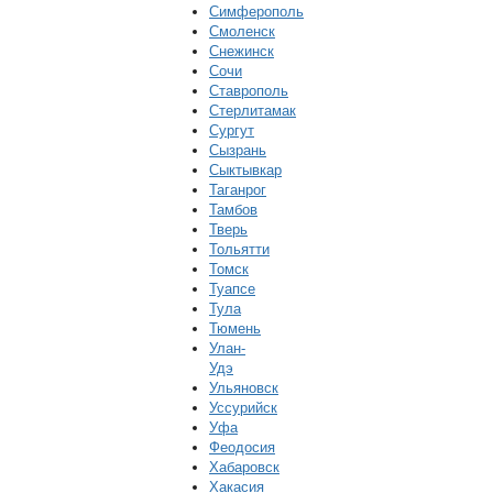
Симферополь
Смоленск
Снежинск
Сочи
Ставрополь
Стерлитамак
Сургут
Сызрань
Сыктывкар
Таганрог
Тамбов
Тверь
Тольятти
Томск
Туапсе
Тула
Тюмень
Улан-
Удэ
Ульяновск
Уссурийск
Уфа
Феодосия
Хабаровск
Хакасия