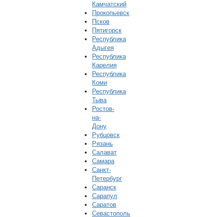
Камчатский
Прокопьевск
Псков
Пятигорск
Республика
Адыгея
Республика
Карелия
Республика
Коми
Республика
Тыва
Ростов-
на-
Дону
Рубцовск
Рязань
Салават
Самара
Санкт-
Петербург
Саранск
Сарапул
Саратов
Севастополь