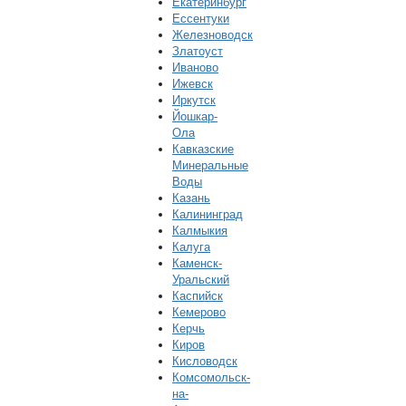
Екатеринбург
Ессентуки
Железноводск
Златоуст
Иваново
Ижевск
Иркутск
Йошкар-
Ола
Кавказские
Минеральные
Воды
Казань
Калининград
Калмыкия
Калуга
Каменск-
Уральский
Каспийск
Кемерово
Керчь
Киров
Кисловодск
Комсомольск-
на-