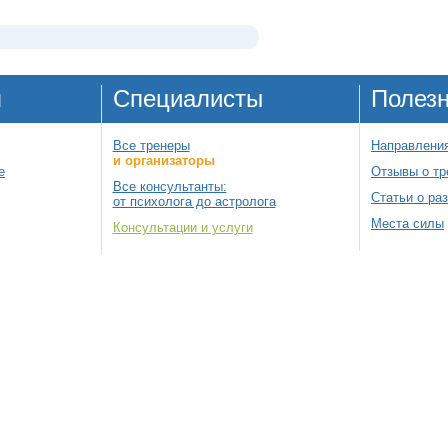
я
Специалисты
Полез
Все тренеры
Направления
и организаторы
е
Отзывы о тр
Все консультанты:
Статьи о ра
от психолога до астролога
Места силы
Консультации и услуги