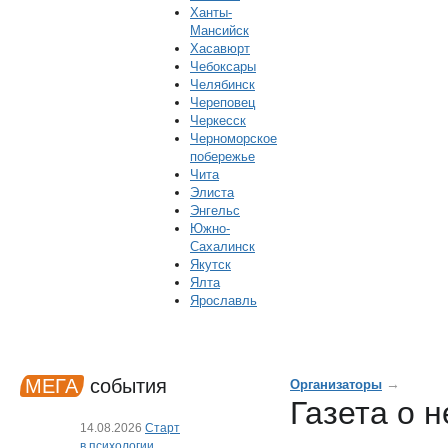
Ханты-
Мансийск
Хасавюрт
Чебоксары
Челябинск
Череповец
Черкесск
Черноморское
побережье
Чита
Элиста
Энгельс
Южно-
Сахалинск
Якутск
Ялта
Ярославль
МЕГА
события
→
Организаторы
Газета о 
14.08.2026
Старт
в психологии