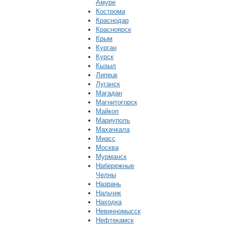
Амуре
Кострома
Краснодар
Красноярск
Крым
Курган
Курск
Кызыл
Липецк
Луганск
Магадан
Магнитогорск
Майкоп
Мариуполь
Махачкала
Миасс
Москва
Мурманск
Набережные
Челны
Назрань
Нальчик
Находка
Невинномысск
Нефтекамск