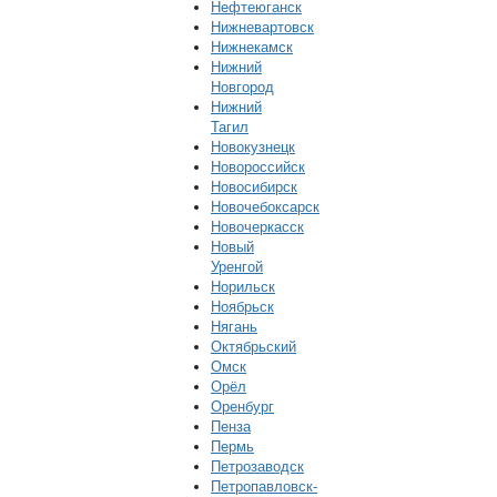
Нефтеюганск
Нижневартовск
Нижнекамск
Нижний
Новгород
Нижний
Тагил
Новокузнецк
Новороссийск
Новосибирск
Новочебоксарск
Новочеркасск
Новый
Уренгой
Норильск
Ноябрьск
Нягань
Октябрьский
Омск
Орёл
Оренбург
Пенза
Пермь
Петрозаводск
Петропавловск-