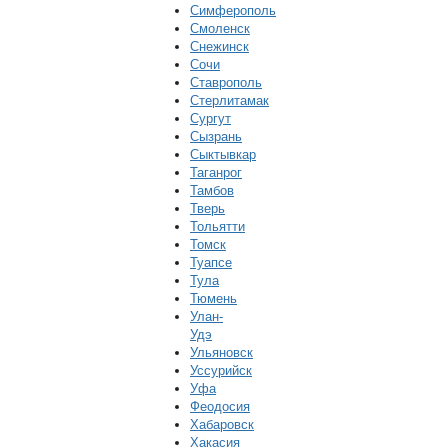
Симферополь
Смоленск
Снежинск
Сочи
Ставрополь
Стерлитамак
Сургут
Сызрань
Сыктывкар
Таганрог
Тамбов
Тверь
Тольятти
Томск
Туапсе
Тула
Тюмень
Улан-
Удэ
Ульяновск
Уссурийск
Уфа
Феодосия
Хабаровск
Хакасия