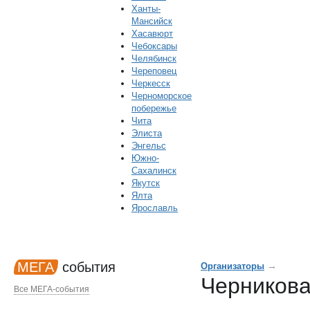
Ханты-
Мансийск
Хасавюрт
Чебоксары
Челябинск
Череповец
Черкесск
Черноморское
побережье
Чита
Элиста
Энгельс
Южно-
Сахалинск
Якутск
Ялта
Ярославль
МЕГА
события
→
Организаторы
Черникова
Все МЕГА-события