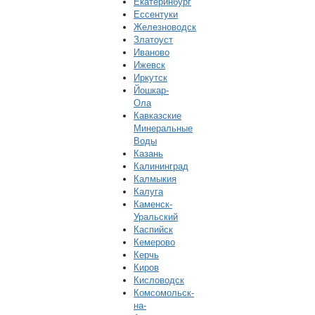
Екатеринбург
Ессентуки
Железноводск
Златоуст
Иваново
Ижевск
Иркутск
Йошкар-
Ола
Кавказские
Минеральные
Воды
Казань
Калининград
Калмыкия
Калуга
Каменск-
Уральский
Каспийск
Кемерово
Керчь
Киров
Кисловодск
Комсомольск-
на-