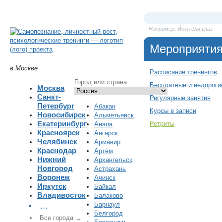
Например,
Йога для глаз
Мероприяти
в Москве
Расписание тренингов
Бесплатные и недороги
Москва
Санкт-
Регулярные занятия
Петербург
Абакан
Курсы в записи
Новосибирск
Альметьевск
Екатеринбург
Ретриты
Анапа
Красноярск
Ангарск
Челябинск
Армавир
Краснодар
Артём
Нижний
Архангельск
Новгород
Астрахань
Воронеж
Ачинск
Иркутск
Байкал
Владивосток
Балаково
Барнаул
…
Белгород
Все города →