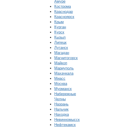
Амуре
Кострома
Краснодар
Красноярск
Крым
Курган
Курск
Кызыл
Липецк
Луганск
Магадан
Магнитогорск
Майкоп
Мариуполь
Махачкала
Миасс
Москва
Мурманск
Набережные
Челны
Назрань
Нальчик
Находка
Невинномысск
Нефтекамск