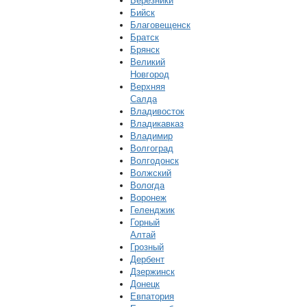
Березники
Бийск
Благовещенск
Братск
Брянск
Великий
Новгород
Верхняя
Салда
Владивосток
Владикавказ
Владимир
Волгоград
Волгодонск
Волжский
Вологда
Воронеж
Геленджик
Горный
Алтай
Грозный
Дербент
Дзержинск
Донецк
Евпатория