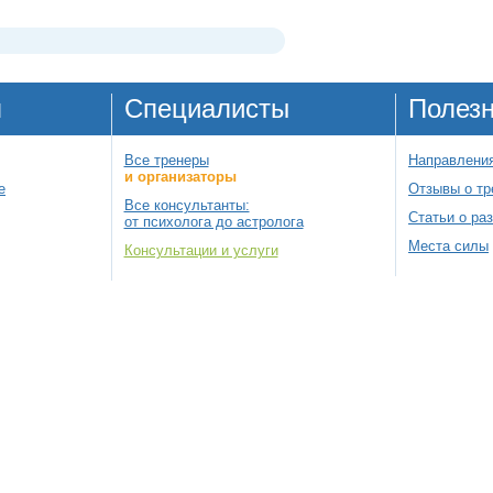
я
Специалисты
Полез
Все тренеры
Направления
и организаторы
е
Отзывы о тр
Все консультанты:
Статьи о ра
от психолога до астролога
Места силы
Консультации и услуги