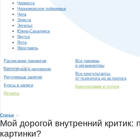
Черкесск
Черноморское побережье
Чита
Элиста
Энгельс
Южно-Сахалинск
Якутск
Ялта
Ярославль
Расписание тренингов
Все тренеры
и организаторы
Например,
Эбру
Бесплатные и недорогие
Все консультанты:
Регулярные занятия
от психолога до астролога
Курсы в записи
Консультации и услуги
Ретриты
→
Статьи
Мой дорогой внутренний критик:
картинки?