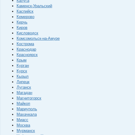
Калуга
Каменск-Уральский
Каспийск
Кемерово
Керчь
Киров
Кисловодск
Комсомольск-на-Амуре
Кострома
Краснодар
Красноярск
Крым
Курган
Курск
Кызыл
Липецк
Луганск
Магадан
Магнитогорск
Майкоп
Мариуполь
Махачкала
Миасс
Москва
Мурманск