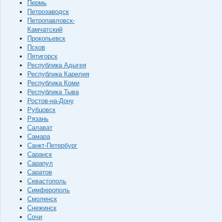
Пермь
Петрозаводск
Петропавловск-
Камчатский
Прокопьевск
Псков
Пятигорск
Республика Адыгея
Республика Карелия
Республика Коми
Республика Тыва
Ростов-на-Дону
Рубцовск
Рязань
Салават
Самара
Санкт-Петербург
Саранск
Сарапул
Саратов
Севастополь
Симферополь
Смоленск
Снежинск
Сочи