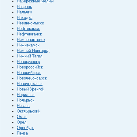
Набережные Челны
Назрань
Нальчик
Находка
Невинномысск
Нефтекамск
Нефтеюганск
Нижневартовск
Нижнекамск
Нижний Новгород
Нижний Тагил
Новокузнецк
Новороссийск
Новосибирск
Новочебоксарск
Новочеркасск
Новый Уренгой
Норильск
Ноябрьск
Нягань
Октябрьский
Омск
Орёл
Оренбург
Пенза