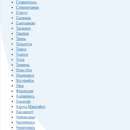
Ставрополь
Стерлитамак
Сургут
Сызрань
Сыктывкар
Таганрог
Тамбов
Тверь
Тольятти
Томск
Туапсе
Тула
Тюмень
Улан-Удэ
Ульяновск
Уссурийск
Уфа
Феодосия
Хабаровск
Хакасия
Ханты-Мансийск
Хасавюрт
Чебоксары
Челябинск
Череповец