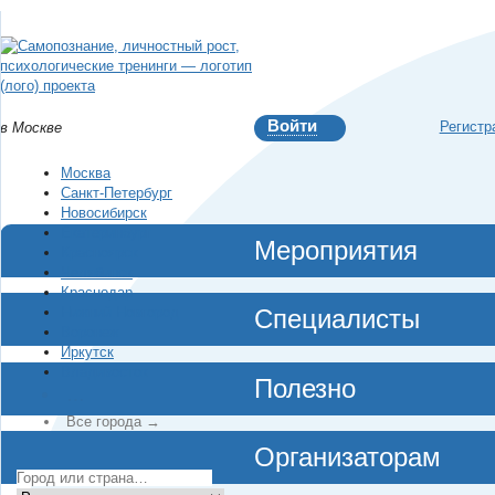
Войти
Регистр
в Москве
Москва
Санкт-Петербург
Новосибирск
Екатеринбург
Мероприятия
Красноярск
Челябинск
Краснодар
Нижний Новгород
Специалисты
Воронеж
Иркутск
Владивосток
Полезно
…
Все города →
Организаторам