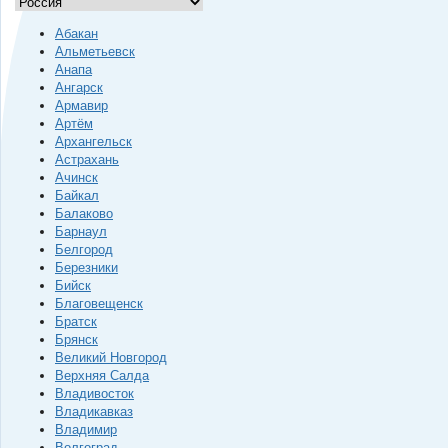
Абакан
Альметьевск
Анапа
Ангарск
Армавир
Артём
Архангельск
Астрахань
Ачинск
Байкал
Балаково
Барнаул
Белгород
Березники
Бийск
Благовещенск
Братск
Брянск
Великий Новгород
Верхняя Салда
Владивосток
Владикавказ
Владимир
Волгоград