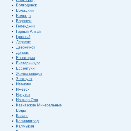
Волгодонск
Волжский
Вологда
Воронеж
Геленджик
Горный Алтай
Грозный
Дербент
Дзержинск
Донецк
Евпатория
Екатеринбург
Ессентуки
Железноводск
Златоуст
Иваново
Ижевск
Иркутск
Йошкар-Ола
Кавказские Минеральные
Воды
Казань
Калининград
Калмыкия